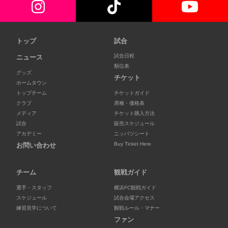
トップ
試合
試合日程
ニュース
順位表
グッズ
チケット
ホームタウン
トップチーム
チケットガイド
クラブ
席種・価格表
メディア
チケット購入方法
試合
販売スケジュール
アカデミー
ニッパツシート
Buy Ticket Here
お問い合わせ
チーム
観戦ガイド
選手・スタッフ
横浜FC観戦ガイド
スケジュール
試合会場アクセス
練習見学について
観戦ルール・マナー
ファン