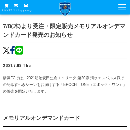
ショップ
チケット
マイページ
ニュース
7/8(木)より受注・限定販売メモリアルオンデマ
ンドカード発売のお知らせ
グッズ
試合
ホームタウン
試合日程
チケット
トップチーム
順位表
2021.7.08 Thu
チケットガイド
チーム
クラブ
席種・価格表
横浜FCでは、2021明治安田生命Ｊ１リーグ 第20節 清水エスパルス戦で
選手・スタッフ
観戦ガイド
メディア
の記念すべきシーンをお届けする「EPOCH – ONE（エポック・ワン）」
チケット購入方法
スケジュール
の販売を開始いたします。
試合
横浜FC観戦ガイド
クラブ
販売スケジュール
練習見学について
アカデミー
試合会場アクセス
クラブ概要
ファン
ニッパツシート
メモリアルオンデマンドカード
観戦ルール・マナー
フリ丸のページ
Buy Ticket Here
横浜FC公式オンラインショップ
アカデミー