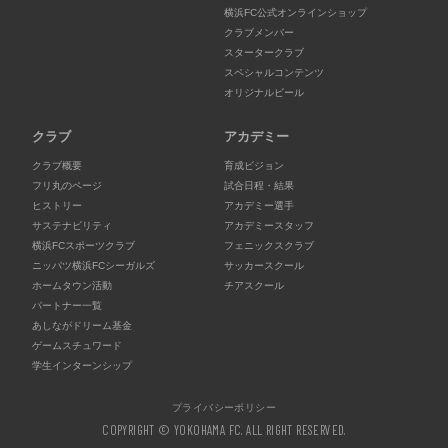
横浜FC公式オンラインショップ
クラブメンバー
スタータークラブ
スペシャルコンテンツ
オリジナルビール
クラブ
アカデミー
クラブ概要
育成ビジョン
フリ丸のページ
試合日程・結果
ヒストリー
アカデミー選手
サステナビリティ
アカデミースタッフ
横浜FCスポーツクラブ
フェニックスクラブ
ニッパツ横浜FCシーガルズ
サッカースクール
ホームタウン活動
チアスクール
パートナー一覧
あしながドリーム基金
ゲームスチュワード
学生インターンシップ
プライバシーポリシー
COPYRIGHT © YOKOHAMA FC. ALL RIGHT RESERVED.