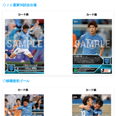
ヒストリー
クラブメンバー
◇Ｊ１通算50試合出場
育成ビジョン
パートナー
サステナビリティ
スタータークラブ
試合日程・結果
パートナー一覧
お問い合わせ
ホームタウン活動
スペシャルコンテンツ
アカデミー選手
あしながドリーム基金
横浜FCスポーツクラブ
オリジナルビール
アカデミースタッフ
お問い合わせ
ニッパツ横浜FCシーガルズ
フェニックスクラブ
ゲームスチュワード
サッカースクール
学生インターンシップ
チアスクール
◇移籍後初ゴール