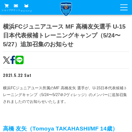
ショップ
チケット
マイページ
ニュース
横浜FCジュニアユース MF 高橋友矢選手 U-15
日本代表候補トレーニングキャンプ（5/24〜
グッズ
試合
5/27）追加召集のお知らせ
ホームタウン
試合日程
チケット
トップチーム
順位表
チケットガイド
チーム
クラブ
2021.5.22 Sat
席種・価格表
選手・スタッフ
観戦ガイド
メディア
横浜FCジュニアユース所属のMF 高橋友矢 選手が、U-15日本代表候補ト
チケット購入方法
スケジュール
試合
レーニングキャンプ（5/24〜5/27＠Jヴィレッジ）のメンバーに追加召集
横浜FC観戦ガイド
クラブ
販売スケジュール
されましたのでお知らせいたします。
練習見学について
アカデミー
試合会場アクセス
クラブ概要
ファン
ニッパツシート
観戦ルール・マナー
フリ丸のページ
Buy Ticket Here
横浜FC公式オンラインショップ
アカデミー
高橋 友矢（Tomoya TAKAHASHI/MF 14歳）