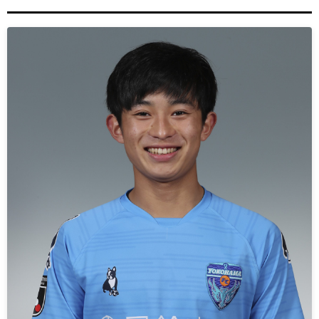
ヒストリー
クラブメンバー
育成ビジョン
パートナー
サステナビリティ
スタータークラブ
試合日程・結果
パートナー一覧
お問い合わせ
ホームタウン活動
スペシャルコンテンツ
アカデミー選手
あしながドリーム基金
横浜FCスポーツクラブ
オリジナルビール
アカデミースタッフ
お問い合わせ
ニッパツ横浜FCシーガルズ
フェニックスクラブ
ゲームスチュワード
サッカースクール
学生インターンシップ
チアスクール