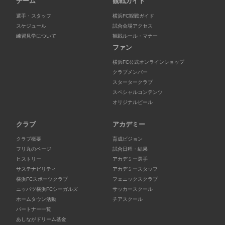
チーム
観戦ガイド
選手・スタッフ
横浜FC観戦ガイド
スケジュール
試合会場アクセス
練習見学について
観戦ルール・マナー
ファン
横浜FC公式オンラインショップ
クラブメンバー
スタータークラブ
スペシャルコンテンツ
オリジナルビール
クラブ
アカデミー
クラブ概要
育成ビジョン
フリ丸のページ
試合日程・結果
ヒストリー
アカデミー選手
サステナビリティ
アカデミースタッフ
横浜FCスポーツクラブ
フェニックスクラブ
ニッパツ横浜FCシーガルズ
サッカースクール
ホームタウン活動
チアスクール
パートナー一覧
あしながドリーム基金