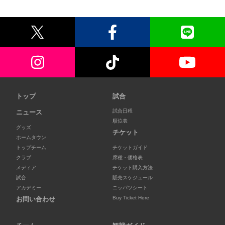
トップ
試合
試合日程
ニュース
順位表
グッズ
チケット
ホームタウン
トップチーム
チケットガイド
クラブ
席種・価格表
メディア
チケット購入方法
試合
販売スケジュール
アカデミー
ニッパツシート
Buy Ticket Here
お問い合わせ