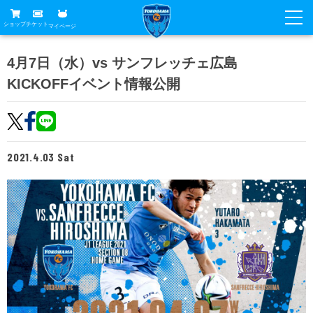
ショップ
チケット
マイページ
ニュース
4月7日（水）vs サンフレッチェ広島
KICKOFFイベント情報公開
グッズ
試合
ホームタウン
試合日程
チケット
トップチーム
順位表
2021.4.03 Sat
チケットガイド
チーム
クラブ
席種・価格表
選手・スタッフ
観戦ガイド
メディア
チケット購入方法
スケジュール
試合
横浜FC観戦ガイド
クラブ
販売スケジュール
練習見学について
アカデミー
試合会場アクセス
クラブ概要
ファン
ニッパツシート
観戦ルール・マナー
フリ丸のページ
Buy Ticket Here
横浜FC公式オンラインショップ
アカデミー