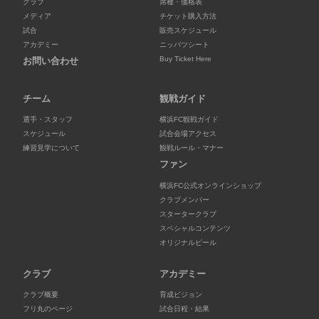
クラブ
席種・価格表
メディア
チケット購入方法
試合
販売スケジュール
アカデミー
ニッパツシート
Buy Ticket Here
お問い合わせ
チーム
観戦ガイド
選手・スタッフ
横浜FC観戦ガイド
スケジュール
試合会場アクセス
練習見学について
観戦ルール・マナー
ファン
横浜FC公式オンラインショップ
クラブメンバー
スタータークラブ
スペシャルコンテンツ
オリジナルビール
クラブ
アカデミー
クラブ概要
育成ビジョン
フリ丸のページ
試合日程・結果