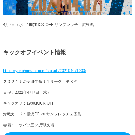
ヒストリー
クラブメンバー
育成ビジョン
パートナー
サステナビリティ
スタータークラブ
試合日程・結果
パートナー一覧
4月7日（水）19時KICK OFF サンフレッチェ広島戦
お問い合わせ
ホームタウン活動
スペシャルコンテンツ
アカデミー選手
あしながドリーム基金
横浜FCスポーツクラブ
オリジナルビール
アカデミースタッフ
お問い合わせ
ニッパツ横浜FCシーガルズ
キックオフイベント情報
フェニックスクラブ
ゲームスチュワード
サッカースクール
https://yokohamafc.com/kickoff/202104071900/
学生インターンシップ
チアスクール
２０２１明治安田生命Ｊ１リーグ 第８節
日程：2021年4月7日（水）
キックオフ：19:00KICK OFF
対戦カード：横浜FC vs サンフレッチェ広島
会場：ニッパツ三ツ沢球技場