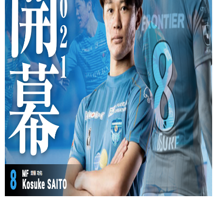
ヒストリー
クラブメンバー
育成ビジョン
パートナー
サステナビリティ
スタータークラブ
試合日程・結果
パートナー一覧
お問い合わせ
ホームタウン活動
スペシャルコンテンツ
アカデミー選手
あしながドリーム基金
横浜FCスポーツクラブ
オリジナルビール
アカデミースタッフ
お問い合わせ
ニッパツ横浜FCシーガルズ
フェニックスクラブ
ゲームスチュワード
サッカースクール
学生インターンシップ
チアスクール