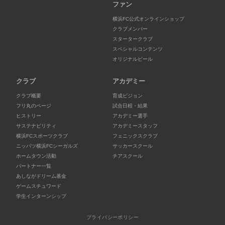
ファン
横浜FC公式オンラインショップ
クラブメンバー
スタータークラブ
スペシャルコンテンツ
オリジナルビール
クラブ
アカデミー
クラブ概要
育成ビジョン
フリ丸のページ
試合日程・結果
ヒストリー
アカデミー選手
サステナビリティ
アカデミースタッフ
横浜FCスポーツクラブ
フェニックスクラブ
ニッパツ横浜FCシーガルズ
サッカースクール
ホームタウン活動
チアスクール
パートナー一覧
あしながドリーム基金
ゲームスチュワード
学生インターンシップ
プライバシーポリシー