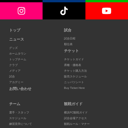
トップ
試合
試合日程
ニュース
順位表
グッズ
チケット
ホームタウン
トップチーム
チケットガイド
クラブ
席種・価格表
メディア
チケット購入方法
試合
販売スケジュール
アカデミー
ニッパツシート
Buy Ticket Here
お問い合わせ
チーム
観戦ガイド
選手・スタッフ
横浜FC観戦ガイド
スケジュール
試合会場アクセス
練習見学について
観戦ルール・マナー