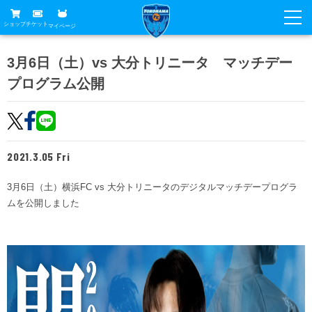
ショップ
チケット
マイページ
ニュース
3月6日（土）vs 大分トリニータ マッチデー
プログラム公開
グッズ
試合
ホームタウン
試合日程
チケット
トップチーム
順位表
2021.3.05 Fri
チケットガイド
チーム
クラブ
席種・価格表
3月6日（土）横浜FC vs 大分トリニータのデジタルマッチデープログラ
選手・スタッフ
観戦ガイド
メディア
ムを公開しました
チケット購入方法
スケジュール
試合
横浜FC観戦ガイド
クラブ
販売スケジュール
練習見学について
アカデミー
試合会場アクセス
クラブ概要
ファン
ニッパツシート
観戦ルール・マナー
フリ丸のページ
Buy Ticket Here
横浜FC公式オンラインショップ
アカデミー