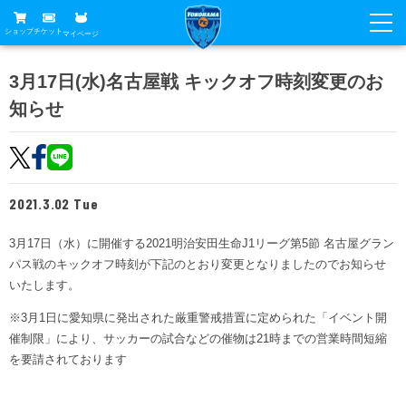
ショップ
チケット
マイページ
ニュース
3月17日(水)名古屋戦 キックオフ時刻変更のお
知らせ
グッズ
試合
ホームタウン
試合日程
チケット
トップチーム
順位表
2021.3.02 Tue
チケットガイド
チーム
クラブ
席種・価格表
3月17日（水）に開催する2021明治安田生命J1リーグ第5節 名古屋グラン
選手・スタッフ
観戦ガイド
メディア
パス戦のキックオフ時刻が下記のとおり変更となりましたのでお知らせ
チケット購入方法
スケジュール
いたします。
試合
横浜FC観戦ガイド
クラブ
販売スケジュール
※3月1日に愛知県に発出された厳重警戒措置に定められた「イベント開
練習見学について
アカデミー
試合会場アクセス
催制限」により、サッカーの試合などの催物は21時までの営業時間短縮
クラブ概要
ファン
ニッパツシート
を要請されております
観戦ルール・マナー
フリ丸のページ
Buy Ticket Here
横浜FC公式オンラインショップ
アカデミー