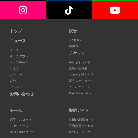
トップ
試合
試合日程
ニュース
順位表
グッズ
チケット
ホームタウン
トップチーム
チケットガイド
クラブ
席種・価格表
メディア
チケット購入方法
試合
販売スケジュール
アカデミー
ニッパツシート
Buy Ticket Here
お問い合わせ
チーム
観戦ガイド
選手・スタッフ
横浜FC観戦ガイド
スケジュール
試合会場アクセス
練習見学について
観戦ルール・マナー