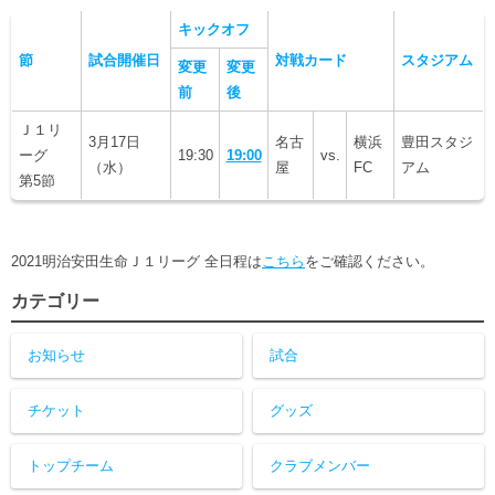
ヒストリー
クラブメンバー
キックオフ
育成ビジョン
パートナー
サステナビリティ
節
試合開催日
対戦カード
スタジアム
スタータークラブ
変更
変更
試合日程・結果
パートナー一覧
前
後
お問い合わせ
ホームタウン活動
スペシャルコンテンツ
アカデミー選手
Ｊ１リ
あしながドリーム基金
横浜FCスポーツクラブ
3月17日
名古
横浜
豊田スタジ
オリジナルビール
ーグ
19:30
19:00
vs.
アカデミースタッフ
（水）
屋
FC
アム
お問い合わせ
第5節
ニッパツ横浜FCシーガルズ
フェニックスクラブ
ゲームスチュワード
サッカースクール
2021明治安田生命Ｊ１リーグ 全日程は
こちら
をご確認ください。
学生インターンシップ
チアスクール
カテゴリー
お知らせ
試合
チケット
グッズ
トップチーム
クラブメンバー