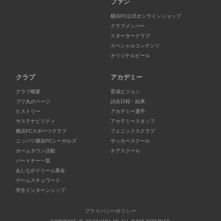
ファン
横浜FC公式オンラインショップ
クラブメンバー
スタータークラブ
スペシャルコンテンツ
オリジナルビール
クラブ
アカデミー
クラブ概要
育成ビジョン
フリ丸のページ
試合日程・結果
ヒストリー
アカデミー選手
サステナビリティ
アカデミースタッフ
横浜FCスポーツクラブ
フェニックスクラブ
ニッパツ横浜FCシーガルズ
サッカースクール
ホームタウン活動
チアスクール
パートナー一覧
あしながドリーム基金
ゲームスチュワード
学生インターンシップ
プライバシーポリシー