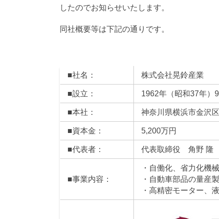
したのでお知らせいたします。
同社概要等は下記の通りです。
■社名：
株式会社晃鈴産業
■設立：
1962年（昭和37年）
■本社：
神奈川県横浜市金沢区福浦
■資本金：
5,200万円
■代表者：
代表取締役 角野 隆
・自働化、省力化機
■事業内容：
・自動車部品の量産
・高精密モーター、