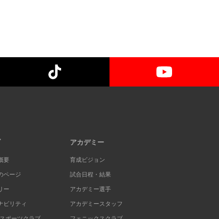
ブ
アカデミー
概要
育成ビジョン
のページ
試合日程・結果
リー
アカデミー選手
ナビリティ
アカデミースタッフ
Cスポーツクラブ
フェニックスクラブ