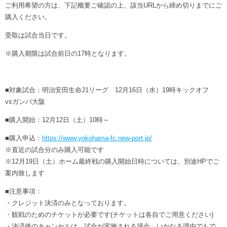
ヒストリー
ご利用希望の方は、下記概要ご確認の上、該当URLから締め切りまでにご
クラブメンバー
育成ビジョン
購入ください。
パートナー
サステナビリティ
スタータークラブ
受取は試合当日です。
試合日程・結果
パートナー一覧
お問い合わせ
ホームタウン活動
スペシャルコンテンツ
※購入期限は試合前日の17時となります。
アカデミー選手
あしながドリーム基金
横浜FCスポーツクラブ
オリジナルビール
アカデミースタッフ
お問い合わせ
ニッパツ横浜FCシーガルズ
■対象試合：明治安田生命J1リーグ 12月16日（水）19時キックオフ
フェニックスクラブ
vsガンバ大阪
ゲームスチュワード
サッカースクール
■購入開始：12月12日（土）10時～
学生インターンシップ
チアスクール
■購入申込：
https://www.yokohama-fc.new-port.jp/
※直近の試合分のみ購入可能です
※12月19日（土）ホーム最終戦の購入開始日時については、別途HPでご
案内致します
■注意事項：
・クレジット決済のみとなっております。
・観戦のためのチケットが必要です(チケットは各自でご用意ください)
・決済後のキャンセルは、試合が実施される場合、いかなる理由でもで