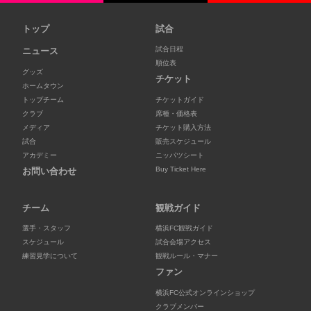
トップ
試合
試合日程
ニュース
順位表
グッズ
チケット
ホームタウン
トップチーム
チケットガイド
クラブ
席種・価格表
メディア
チケット購入方法
試合
販売スケジュール
アカデミー
ニッパツシート
Buy Ticket Here
お問い合わせ
チーム
観戦ガイド
選手・スタッフ
横浜FC観戦ガイド
スケジュール
試合会場アクセス
練習見学について
観戦ルール・マナー
ファン
横浜FC公式オンラインショップ
クラブメンバー