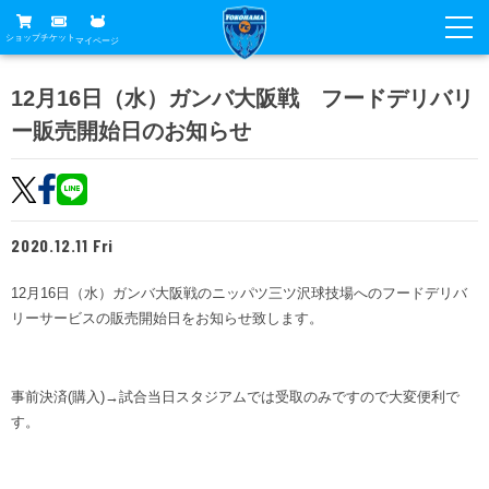
ショップ
チケット
マイページ
ニュース
12月16日（水）ガンバ大阪戦 フードデリバリ
ー販売開始日のお知らせ
グッズ
試合
ホームタウン
試合日程
チケット
トップチーム
順位表
2020.12.11 Fri
チケットガイド
チーム
クラブ
席種・価格表
12月16日（水）ガンバ大阪戦のニッパツ三ツ沢球技場へのフードデリバ
選手・スタッフ
観戦ガイド
メディア
リーサービスの販売開始日をお知らせ致します。
チケット購入方法
スケジュール
試合
横浜FC観戦ガイド
クラブ
販売スケジュール
練習見学について
アカデミー
事前決済(購入)→試合当日スタジアムでは受取のみですので大変便利で
試合会場アクセス
クラブ概要
ファン
ニッパツシート
す。
観戦ルール・マナー
フリ丸のページ
Buy Ticket Here
横浜FC公式オンラインショップ
アカデミー