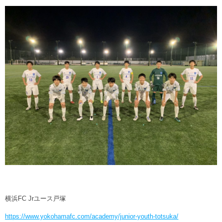
ヒストリー
クラブメンバー
育成ビジョン
パートナー
サステナビリティ
スタータークラブ
試合日程・結果
パートナー一覧
お問い合わせ
ホームタウン活動
スペシャルコンテンツ
アカデミー選手
あしながドリーム基金
横浜FCスポーツクラブ
オリジナルビール
アカデミースタッフ
お問い合わせ
ニッパツ横浜FCシーガルズ
フェニックスクラブ
ゲームスチュワード
サッカースクール
学生インターンシップ
チアスクール
横浜FC Jrユース戸塚
https://www.yokohamafc.com/academy/junior-youth-totsuka/