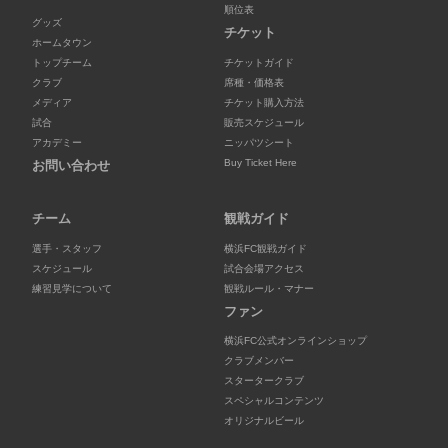
順位表
グッズ
チケット
ホームタウン
トップチーム
チケットガイド
クラブ
席種・価格表
メディア
チケット購入方法
試合
販売スケジュール
アカデミー
ニッパツシート
Buy Ticket Here
お問い合わせ
チーム
観戦ガイド
選手・スタッフ
横浜FC観戦ガイド
スケジュール
試合会場アクセス
練習見学について
観戦ルール・マナー
ファン
横浜FC公式オンラインショップ
クラブメンバー
スタータークラブ
スペシャルコンテンツ
オリジナルビール