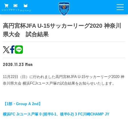
ショップ
チケット
マイページ
ニュース
高円宮杯JFA U-15サッカーリーグ2020 神奈川
県大会 試合結果
グッズ
試合
ホームタウン
試合日程
チケット
トップチーム
順位表
2020.11.23 Mon
チケットガイド
チーム
クラブ
席種・価格表
11月22日（日）に行われました高円宮杯JFA U-15サッカーリーグ2020 神
選手・スタッフ
観戦ガイド
メディア
奈川県大会 横浜FCJrユース戸塚の試合結果をお知らせいたします。
チケット購入方法
スケジュール
試合
横浜FC観戦ガイド
クラブ
販売スケジュール
練習見学について
アカデミー
【1部・Group A 2nd】
試合会場アクセス
クラブ概要
ファン
ニッパツシート
横浜FC Jrユース戸塚 0 (前半0-1、後半0-2) 3 FC川崎CHAMP JY
観戦ルール・マナー
フリ丸のページ
Buy Ticket Here
横浜FC公式オンラインショップ
アカデミー