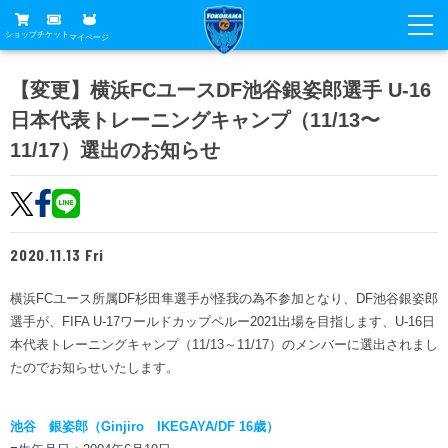
ショップ
チケット
マイページ
ニュース
【変更】横浜FCユースDF池谷銀姿郎選手 U-16
日本代表トレーニングキャンプ（11/13〜
グッズ
試合
11/17）選出のお知らせ
ホームタウン
試合日程
チケット
トップチーム
順位表
チケットガイド
チーム
クラブ
2020.11.13 Fri
席種・価格表
選手・スタッフ
観戦ガイド
メディア
横浜FCユース所属DF杉田隼選手が怪我の為不参加となり、DF池谷銀姿郎
チケット購入方法
スケジュール
試合
選手が、FIFA U-17ワールドカップペルー2021出場を目指します、U-16日
横浜FC観戦ガイド
クラブ
販売スケジュール
本代表トレーニングキャンプ（11/13～11/17）のメンバーに選出されまし
練習見学について
アカデミー
試合会場アクセス
たのでお知らせいたします。
クラブ概要
ファン
ニッパツシート
観戦ルール・マナー
フリ丸のページ
Buy Ticket Here
池谷 銀姿郎（Ginjiro IKEGAYA/DF 16歳）
横浜FC公式オンラインショップ
アカデミー