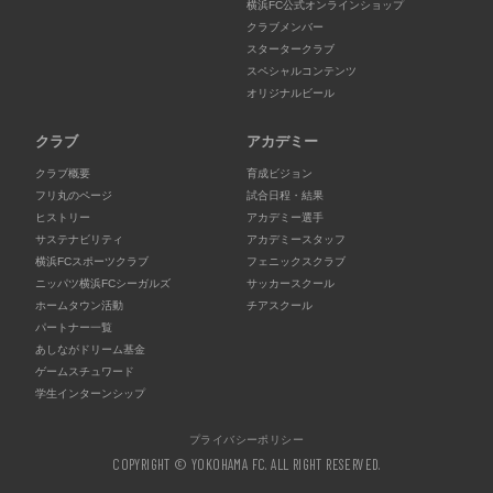
横浜FC公式オンラインショップ
クラブメンバー
スタータークラブ
スペシャルコンテンツ
オリジナルビール
クラブ
アカデミー
クラブ概要
育成ビジョン
フリ丸のページ
試合日程・結果
ヒストリー
アカデミー選手
サステナビリティ
アカデミースタッフ
横浜FCスポーツクラブ
フェニックスクラブ
ニッパツ横浜FCシーガルズ
サッカースクール
ホームタウン活動
チアスクール
パートナー一覧
あしながドリーム基金
ゲームスチュワード
学生インターンシップ
プライバシーポリシー
COPYRIGHT © YOKOHAMA FC. ALL RIGHT RESERVED.