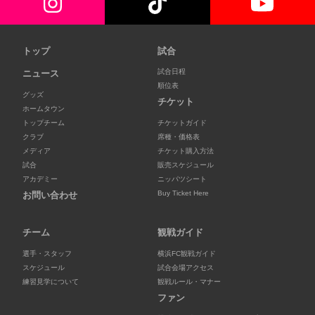
トップ
試合
試合日程
ニュース
順位表
グッズ
チケット
ホームタウン
トップチーム
チケットガイド
クラブ
席種・価格表
メディア
チケット購入方法
試合
販売スケジュール
アカデミー
ニッパツシート
Buy Ticket Here
お問い合わせ
チーム
観戦ガイド
選手・スタッフ
横浜FC観戦ガイド
スケジュール
試合会場アクセス
練習見学について
観戦ルール・マナー
ファン