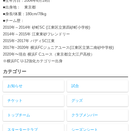
■生年月日：2004年6月19日
ヒストリー
クラブメンバー
■出身地： 東京都
育成ビジョン
パートナー
■身長/体重：180cm/78kg
サステナビリティ
スタータークラブ
試合日程・結果
■チーム歴：
パートナー一覧
お問い合わせ
ホームタウン活動
2010年～2014年 砂町SC (江東区立第四砂町小学校)
スペシャルコンテンツ
アカデミー選手
2014年～2015年 江東東砂フレンドリー
あしながドリーム基金
横浜FCスポーツクラブ
オリジナルビール
2015年~2017年 バディSC江東
アカデミースタッフ
お問い合わせ
2017年~2020年 横浜FCジュニアユース(江東区立第二南砂中学校)
ニッパツ横浜FCシーガルズ
2020年〜現在 横浜F Cユース（東京都立大江戸高校）
フェニックスクラブ
ゲームスチュワード
※横浜FC U-12強化カテゴリー出身
サッカースクール
カテゴリー
学生インターンシップ
チアスクール
お知らせ
試合
チケット
グッズ
トップチーム
クラブメンバー
スタータークラブ
シーズンシート