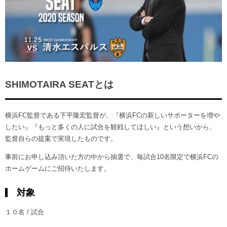
ヒストリー
クラブメンバー
育成ビジョン
パートナー
サステナビリティ
スタータークラブ
試合日程・結果
パートナー一覧
お問い合わせ
ホームタウン活動
スペシャルコンテンツ
アカデミー選手
あしながドリーム基金
横浜FCスポーツクラブ
オリジナルビール
アカデミースタッフ
お問い合わせ
SHIMOTAIRA SEATとは
ニッパツ横浜FCシーガルズ
フェニックスクラブ
ゲームスチュワード
横浜FC監督である下平隆宏監督が、『横浜FCの新しいサポーターを増や
サッカースクール
学生インターンシップ
したい』『もっと多くの人に試合を観戦してほしい』という想いから、
チアスクール
監督自らの提案で実現したものです。
事前にお申し込み頂いた方の中から抽選で、毎試合10名限定で横浜FCの
ホームゲームにご招待いたします。
対象
１０名 / 試合