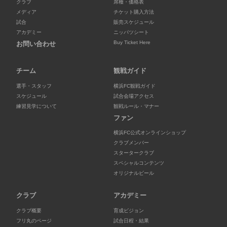
クラブ
席種・価格表
メディア
チケット購入方法
試合
販売スケジュール
アカデミー
ニッパツシート
Buy Ticket Here
お問い合わせ
チーム
観戦ガイド
選手・スタッフ
横浜FC観戦ガイド
スケジュール
試合会場アクセス
練習見学について
観戦ルール・マナー
ファン
横浜FC公式オンラインショップ
クラブメンバー
スタータークラブ
スペシャルコンテンツ
オリジナルビール
クラブ
アカデミー
クラブ概要
育成ビジョン
フリ丸のページ
試合日程・結果