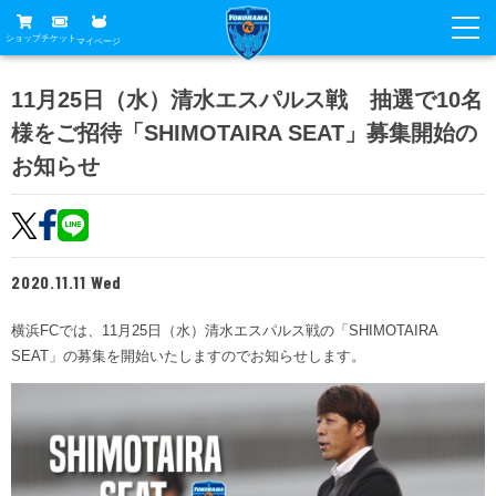
ショップ
チケット
マイページ
ニュース
11月25日（水）清水エスパルス戦 抽選で10名
様をご招待「SHIMOTAIRA SEAT」募集開始の
グッズ
試合
お知らせ
ホームタウン
試合日程
チケット
トップチーム
順位表
チケットガイド
チーム
クラブ
2020.11.11 Wed
席種・価格表
選手・スタッフ
観戦ガイド
メディア
横浜FCでは、11月25日（水）清水エスパルス戦の「SHIMOTAIRA
チケット購入方法
スケジュール
試合
SEAT」の募集を開始いたしますのでお知らせします。
横浜FC観戦ガイド
クラブ
販売スケジュール
練習見学について
アカデミー
試合会場アクセス
クラブ概要
ファン
ニッパツシート
観戦ルール・マナー
フリ丸のページ
Buy Ticket Here
横浜FC公式オンラインショップ
アカデミー