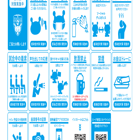
ヒストリー
クラブメンバー
育成ビジョン
パートナー
サステナビリティ
スタータークラブ
試合日程・結果
パートナー一覧
お問い合わせ
ホームタウン活動
スペシャルコンテンツ
アカデミー選手
あしながドリーム基金
横浜FCスポーツクラブ
オリジナルビール
アカデミースタッフ
お問い合わせ
ニッパツ横浜FCシーガルズ
フェニックスクラブ
ゲームスチュワード
サッカースクール
学生インターンシップ
チアスクール