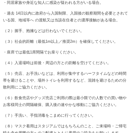
・同居家族や身近な知人に感染が疑われる方がいる場合。
・過去 14日以内に政府から入国制限、入国後の観察期間を必要とされて
いる国、地域等へ の渡航又は当該在住者との濃厚接触がある場合。
（２）握手、抱擁などは行わないでください。
（３）社会的距離（最低1m以上／推奨2m）を確保してください。
・座席では最低1席間隔でお座りください。
（４）入退場時は前後・周辺の方との距離を空けてください。
（５）売店、お手洗いなどは、利用が集中するハーフタイムなどの時間
帯を避けることや、場外トイレを利用するなど、混雑を避けるための分
散利用にご協力ください。
（６）飲食売店やグッズ売店ご利用の際は最小限での人数での買い物や
お客様同士の間隔確保、購入後の速やかな移動にご協力ください。
（７）手洗い、手指消毒をこまめに行ってください。
（８）マスク着用はスタジアムではもちろんのこと、ご来場時・ご帰宅
時を含め周囲の方へのご配慮とともに着用のご協力をお願いします。