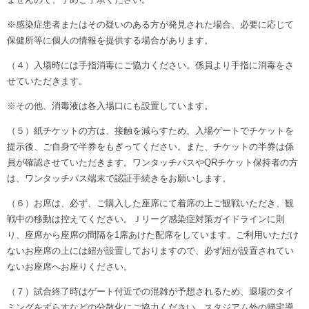
※感染症患者またはその疑いのある方が発見された場合、必要に応じて
保健所等に個人の情報を提供する場合があります。
（４）入場時には手指消毒にご協力ください。係員より手指に消毒をさ
せていただきます。
※その他、消毒液は各入場口にも設置しています。
（５）紙チケットの方は、接触を減らすため、入場ゲートでチケットを
提示後、ご自身で半券をもぎってください。また、チケットの半券は係
員が確認させていただきます。ワンタッチパスやQRチケット保持者の方
は、ワンタッチパス端末で認証手続きをお願いします。
（６）お席は、必ず、ご購入した座席にて着席の上ご観戦いただき、観
戦中の移動は控えてください。Ｊリーグ感染症対策ガイドラインに則
り、座席から座席の間隔を1席あけた配席をしています。ご利用いただけ
ないお座席の上には紐が設置しておりますので、必ず紐が設置されてい
ないお座席へお座りください。
（７）試合終了時はゲート付近での混雑が予想されるため、退場のタイ
ミングをずらすなどの分散化にご協力ください。スタジアム外の帰宅導