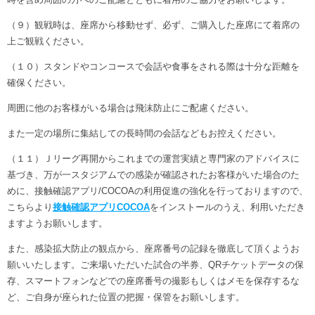
（９）観戦時は、座席から移動せず、必ず、ご購入した座席にて着席の
上ご観戦ください。
（１０）スタンドやコンコースで会話や食事をされる際は十分な距離を
確保ください。
周囲に他のお客様がいる場合は飛沫防止にご配慮ください。
また一定の場所に集結しての長時間の会話などもお控えください。
（１１）Ｊリーグ再開からこれまでの運営実績と専門家のアドバイスに
基づき、万が一スタジアムでの感染が確認されたお客様がいた場合のた
めに、接触確認アプリ/COCOAの利用促進の強化を行っておりますので、
こちらより
接触確認アプリCOCOA
をインストールのうえ、利用いただき
ますようお願いします。
また、感染拡大防止の観点から、座席番号の記録を徹底して頂くようお
願いいたします。ご来場いただいた試合の半券、QRチケットデータの保
存、スマートフォンなどでの座席番号の撮影もしくはメモを保存するな
ど、ご自身が座られた位置の把握・保管をお願いします。