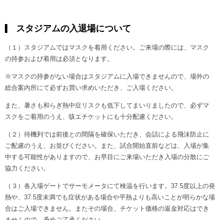
スタジアムの入退場について
（１）スタジアムではマスクを着用ください。ご来場の際には、マスク
の持参および着用は必須となります。
※マスクの持参がない場合はスタジアムに入場できませんので、場外の
総合案内所にて必ずお買い求めいただき、ご入場ください。
また、暑さも和らぎ熱中症リスクも低下してまいりましたので、必ずマ
スクをご着用のうえ、咳エチケットにも十分配慮ください。
（２）待機列では前後との間隔を確保いただき、会話による飛沫防止に
ご配慮のうえ、お並びください。また、試合開始直前などは、入場が集
中する可能性がありますので、お早目にご来場いただき入場の分散にご
協力ください。
（３）各入場ゲートでサーモメータにて検温を行います。37.5度以上の発
熱や、37.5度未満でも症状がある場合や平熱よりも高いことが明らかな場
合はご入場できません。またその場合、チケット価格の返金対応はでき
ませんので、予めご了承ください。