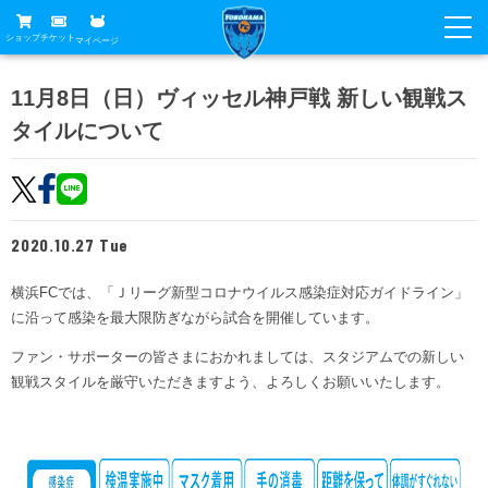
ショップ
チケット
マイページ
ニュース
11月8日（日）ヴィッセル神戸戦 新しい観戦ス
タイルについて
グッズ
試合
ホームタウン
試合日程
チケット
トップチーム
順位表
2020.10.27 Tue
チケットガイド
チーム
クラブ
席種・価格表
横浜FCでは、「Ｊリーグ新型コロナウイルス感染症対応ガイドライン」
選手・スタッフ
観戦ガイド
メディア
に沿って感染を最大限防ぎながら試合を開催しています。
チケット購入方法
スケジュール
試合
横浜FC観戦ガイド
ファン・サポーターの皆さまにおかれましては、スタジアムでの新しい
クラブ
販売スケジュール
観戦スタイルを厳守いただきますよう、よろしくお願いいたします。
練習見学について
アカデミー
試合会場アクセス
クラブ概要
ファン
ニッパツシート
観戦ルール・マナー
フリ丸のページ
Buy Ticket Here
横浜FC公式オンラインショップ
アカデミー