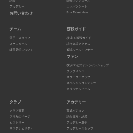
試合
販売スケジュール
アカデミー
ニッパツシート
Buy Ticket Here
お問い合わせ
チーム
観戦ガイド
選手・スタッフ
横浜FC観戦ガイド
スケジュール
試合会場アクセス
練習見学について
観戦ルール・マナー
ファン
横浜FC公式オンラインショップ
クラブメンバー
スタータークラブ
スペシャルコンテンツ
オリジナルビール
クラブ
アカデミー
クラブ概要
育成ビジョン
フリ丸のページ
試合日程・結果
ヒストリー
アカデミー選手
サステナビリティ
アカデミースタッフ