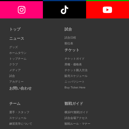
トップ
試合
試合日程
ニュース
順位表
グッズ
チケット
ホームタウン
トップチーム
チケットガイド
クラブ
席種・価格表
メディア
チケット購入方法
試合
販売スケジュール
アカデミー
ニッパツシート
Buy Ticket Here
お問い合わせ
チーム
観戦ガイド
選手・スタッフ
横浜FC観戦ガイド
スケジュール
試合会場アクセス
練習見学について
観戦ルール・マナー