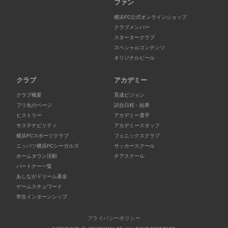
ファン
横浜FC公式オンラインショップ
クラブメンバー
スタータークラブ
スペシャルコンテンツ
オリジナルビール
クラブ
アカデミー
クラブ概要
育成ビジョン
フリ丸のページ
試合日程・結果
ヒストリー
アカデミー選手
サステナビリティ
アカデミースタッフ
横浜FCスポーツクラブ
フェニックスクラブ
ニッパツ横浜FCシーガルズ
サッカースクール
ホームタウン活動
チアスクール
パートナー一覧
あしながドリーム基金
ゲームスチュワード
学生インターンシップ
プライバシーポリシー