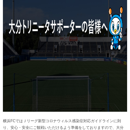
ヒストリー
クラブメンバー
育成ビジョン
パートナー
サステナビリティ
スタータークラブ
試合日程・結果
パートナー一覧
お問い合わせ
ホームタウン活動
スペシャルコンテンツ
アカデミー選手
あしながドリーム基金
横浜FCスポーツクラブ
オリジナルビール
アカデミースタッフ
お問い合わせ
ニッパツ横浜FCシーガルズ
フェニックスクラブ
ゲームスチュワード
サッカースクール
学生インターンシップ
チアスクール
横浜FCではＪリーグ新型コロナウィルス感染症対応ガイドラインに則
り、安心・安全にご観戦いただけるよう準備をしておりますので、大分