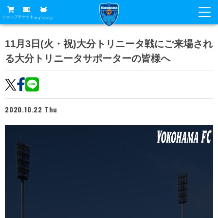
ショップ
チケット
マイページ
ニュース
11月3日(火・祝)大分トリニータ戦にご来場され
る大分トリニータサポーターの皆様へ
グッズ
試合
ホームタウン
試合日程
チケット
トップチーム
順位表
2020.10.22 Thu
チケットガイド
チーム
クラブ
席種・価格表
選手・スタッフ
観戦ガイド
メディア
チケット購入方法
スケジュール
試合
横浜FC観戦ガイド
クラブ
販売スケジュール
練習見学について
アカデミー
試合会場アクセス
クラブ概要
ファン
ニッパツシート
観戦ルール・マナー
フリ丸のページ
Buy Ticket Here
横浜FC公式オンラインショップ
アカデミー