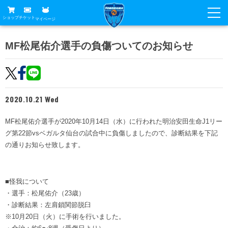
ショップ
チケット
マイページ
ニュース
MF松尾佑介選手の負傷ついてのお知らせ
グッズ
試合
ホームタウン
試合日程
チケット
2020.10.21 Wed
トップチーム
順位表
チケットガイド
チーム
MF松尾佑介選手が2020年10月14日（水）に行われた明治安田生命J1リー
クラブ
グ第22節vsベガルタ仙台の試合中に負傷しましたので、診断結果を下記
席種・価格表
選手・スタッフ
観戦ガイド
メディア
の通りお知らせ致します。
チケット購入方法
スケジュール
試合
横浜FC観戦ガイド
クラブ
販売スケジュール
練習見学について
■怪我について
アカデミー
試合会場アクセス
クラブ概要
・選手：松尾佑介（23歳）
ファン
ニッパツシート
・診断結果：左肩鎖関節脱臼
観戦ルール・マナー
フリ丸のページ
Buy Ticket Here
※10月20日（火）に手術を行いました。
横浜FC公式オンラインショップ
アカデミー