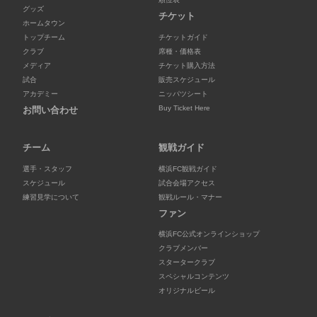
グッズ
チケット
ホームタウン
トップチーム
チケットガイド
クラブ
席種・価格表
メディア
チケット購入方法
試合
販売スケジュール
アカデミー
ニッパツシート
Buy Ticket Here
お問い合わせ
チーム
観戦ガイド
選手・スタッフ
横浜FC観戦ガイド
スケジュール
試合会場アクセス
練習見学について
観戦ルール・マナー
ファン
横浜FC公式オンラインショップ
クラブメンバー
スタータークラブ
スペシャルコンテンツ
オリジナルビール