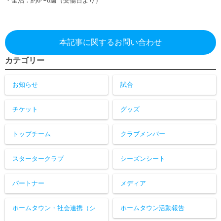
・全治：約6〜8週（受傷日より）
ヒストリー
クラブメンバー
育成ビジョン
パートナー
サステナビリティ
スタータークラブ
試合日程・結果
パートナー一覧
本記事に関するお問い合わせ
お問い合わせ
ホームタウン活動
スペシャルコンテンツ
アカデミー選手
あしながドリーム基金
カテゴリー
横浜FCスポーツクラブ
オリジナルビール
アカデミースタッフ
お問い合わせ
ニッパツ横浜FCシーガルズ
お知らせ
試合
フェニックスクラブ
ゲームスチュワード
チケット
グッズ
サッカースクール
学生インターンシップ
チアスクール
トップチーム
クラブメンバー
スタータークラブ
シーズンシート
パートナー
メディア
ホームタウン・社会連携（シ
ホームタウン活動報告