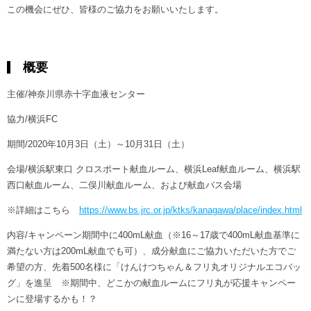
ヒストリー
この機会にぜひ、皆様のご協力をお願いいたします。
クラブメンバー
育成ビジョン
パートナー
サステナビリティ
スタータークラブ
試合日程・結果
パートナー一覧
お問い合わせ
ホームタウン活動
概要
スペシャルコンテンツ
アカデミー選手
あしながドリーム基金
横浜FCスポーツクラブ
主催/神奈川県赤十字血液センター
オリジナルビール
アカデミースタッフ
お問い合わせ
ニッパツ横浜FCシーガルズ
協力/横浜FC
フェニックスクラブ
期間/2020年10月3日（土）～10月31日（土）
ゲームスチュワード
サッカースクール
会場/横浜駅東口 クロスポート献血ルーム、横浜Leaf献血ルーム、横浜駅
学生インターンシップ
西口献血ルーム、二俣川献血ルーム、および献血バス会場
チアスクール
※詳細はこちら
https://www.bs.jrc.or.jp/ktks/kanagawa/place/index.html
内容/キャンペーン期間中に400mL献血（※16～17歳で400mL献血基準に
満たない方は200mL献血でも可）、成分献血にご協力いただいた方でご
希望の方、先着500名様に「けんけつちゃん＆フリ丸オリジナルエコバッ
グ」を進呈 ※期間中、どこかの献血ルームにフリ丸が応援キャンペー
ンに登場するかも！？