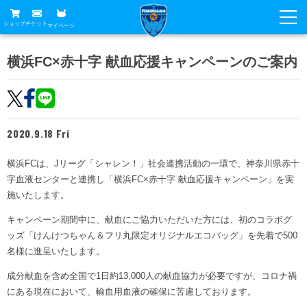
ショップ
チケット
マイページ
ニュース
横浜FC×赤十字 献血応援キャンペーンのご案内
グッズ
試合
ホームタウン
試合日程
チケット
2020.9.18 Fri
トップチーム
順位表
チケットガイド
チーム
横浜FCは、Jリーグ「シャレン！」社会連携活動の一環で、神奈川県赤十
クラブ
字血液センターと連携し「横浜FC×赤十字 献血応援キャンペーン」を実
席種・価格表
選手・スタッフ
観戦ガイド
メディア
施いたします。
チケット購入方法
スケジュール
キャンペーン期間中に、献血にご協力いただいた方には、初のコラボグ
試合
横浜FC観戦ガイド
クラブ
販売スケジュール
ッズ「けんけつちゃん＆フリ丸限定オリジナルエコバッグ」を先着で500
練習見学について
アカデミー
試合会場アクセス
名様に進呈いたします。
クラブ概要
ファン
ニッパツシート
成分献血を含め全国で1日約13,000人の献血協力が必要ですが、コロナ禍
観戦ルール・マナー
フリ丸のページ
Buy Ticket Here
にある現在において、輸血用血液の確保に苦慮しております。
横浜FC公式オンラインショップ
アカデミー