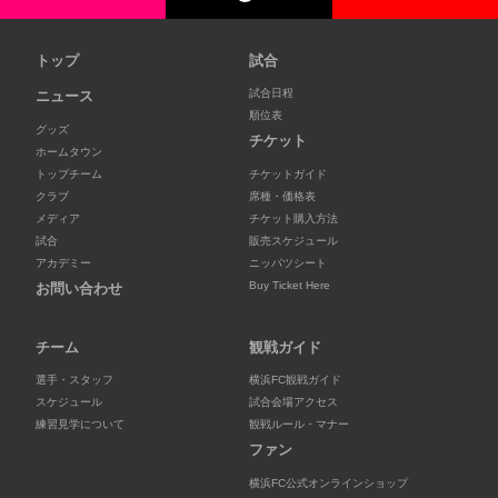
トップ
試合
試合日程
ニュース
順位表
グッズ
チケット
ホームタウン
トップチーム
チケットガイド
クラブ
席種・価格表
メディア
チケット購入方法
試合
販売スケジュール
アカデミー
ニッパツシート
Buy Ticket Here
お問い合わせ
チーム
観戦ガイド
選手・スタッフ
横浜FC観戦ガイド
スケジュール
試合会場アクセス
練習見学について
観戦ルール・マナー
ファン
横浜FC公式オンラインショップ