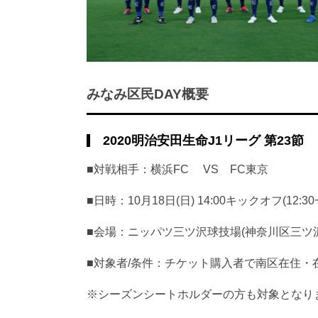
みなみ区民DAY概要
2020明治安田生命J1リーグ 第23節
■対戦相手：横浜FC VS FC東京
■日時：10月18日(日) 14:00キックオフ(12:
■会場：ニッパツ三ツ沢球技場(神奈川区三ツ沢西
■対象者/条件：チケット購入者で南区在住・
※シーズンシートホルダーの方も対象となり