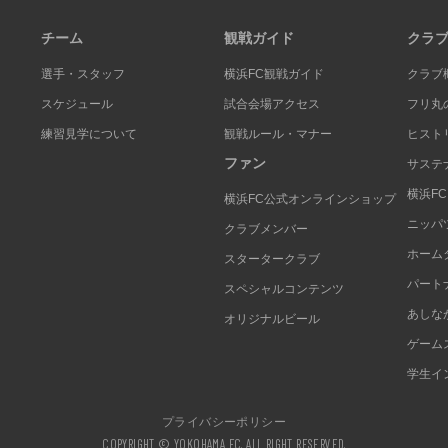
チーム
観戦ガイド
クラ
選手・スタッフ
横浜FC観戦ガイド
クラブ
スケジュール
試合会場アクセス
フリ丸
練習見学について
観戦ルール・マナー
ヒスト
ファン
サステ
横浜F
横浜FC公式オンラインショップ
ニッパ
クラブメンバー
ホーム
スタータークラブ
パート
スペシャルコンテンツ
あしな
オリジナルビール
ゲーム
学生イ
プライバシーポリシー
COPYRIGHT © YOKOHAMA FC. ALL RIGHT RESERVED.