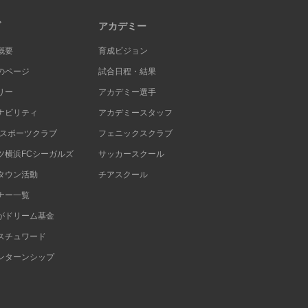
ブ
アカデミー
概要
育成ビジョン
のページ
試合日程・結果
リー
アカデミー選手
ナビリティ
アカデミースタッフ
Cスポーツクラブ
フェニックスクラブ
ツ横浜FCシーガルズ
サッカースクール
タウン活動
チアスクール
ナー一覧
がドリーム基金
スチュワード
ンターンシップ