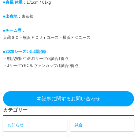
■身長/体重
：171cm / 61kg
ヒストリー
クラブメンバー
育成ビジョン
パートナー
サステナビリティ
■出身地
：東京都
スタータークラブ
試合日程・結果
パートナー一覧
お問い合わせ
ホームタウン活動
スペシャルコンテンツ
■チーム歴
：
アカデミー選手
あしながドリーム基金
犬蔵ＳＣ－横浜ＦＣＪｒユース－横浜ＦＣユース
横浜FCスポーツクラブ
オリジナルビール
アカデミースタッフ
お問い合わせ
ニッパツ横浜FCシーガルズ
■2020シーズン出場記録
：
フェニックスクラブ
・明治安田生命J1リーグ/2試合1得点
ゲームスチュワード
・JリーグYBCルヴァンカップ/1試合0得点
サッカースクール
学生インターンシップ
チアスクール
本記事に関するお問い合わせ
カテゴリー
お知らせ
試合