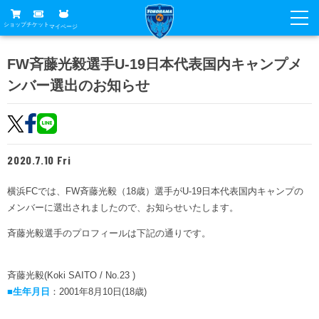
ショップ
チケット
マイページ
ニュース
FW斉藤光毅選手U-19日本代表国内キャンプメ
ンバー選出のお知らせ
グッズ
試合
ホームタウン
試合日程
チケット
トップチーム
順位表
2020.7.10 Fri
チケットガイド
チーム
クラブ
席種・価格表
横浜FCでは、FW斉藤光毅（18歳）選手がU-19日本代表国内キャンプの
選手・スタッフ
観戦ガイド
メディア
メンバーに選出されましたので、お知らせいたします。
チケット購入方法
スケジュール
試合
横浜FC観戦ガイド
斉藤光毅選手のプロフィールは下記の通りです。
クラブ
販売スケジュール
練習見学について
アカデミー
試合会場アクセス
クラブ概要
ファン
ニッパツシート
斉藤光毅(Koki SAITO / No.23 )
観戦ルール・マナー
■生年月日
：2001年8月10日(18歳)
フリ丸のページ
Buy Ticket Here
横浜FC公式オンラインショップ
アカデミー