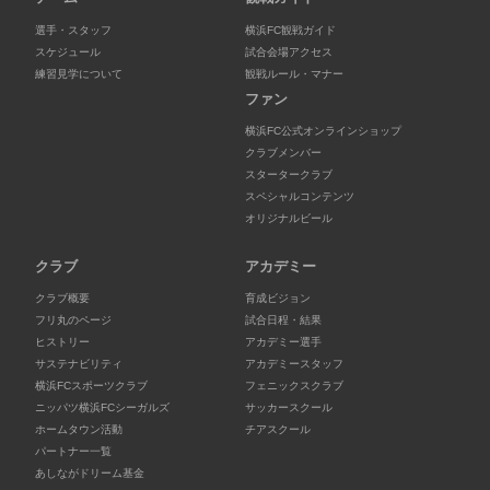
選手・スタッフ
横浜FC観戦ガイド
スケジュール
試合会場アクセス
練習見学について
観戦ルール・マナー
ファン
横浜FC公式オンラインショップ
クラブメンバー
スタータークラブ
スペシャルコンテンツ
オリジナルビール
クラブ
アカデミー
クラブ概要
育成ビジョン
フリ丸のページ
試合日程・結果
ヒストリー
アカデミー選手
サステナビリティ
アカデミースタッフ
横浜FCスポーツクラブ
フェニックスクラブ
ニッパツ横浜FCシーガルズ
サッカースクール
ホームタウン活動
チアスクール
パートナー一覧
あしながドリーム基金