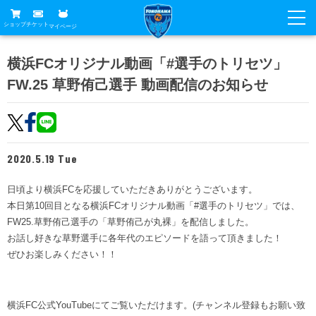
ショップ
チケット
マイページ
ニュース
横浜FCオリジナル動画「#選手のトリセツ」
FW.25 草野侑己選手 動画配信のお知らせ
グッズ
試合
ホームタウン
試合日程
チケット
トップチーム
順位表
2020.5.19 Tue
チケットガイド
チーム
クラブ
席種・価格表
日頃より横浜FCを応援していただきありがとうございます。
選手・スタッフ
観戦ガイド
メディア
本日第10回目となる横浜FCオリジナル動画「#選手のトリセツ」では、
チケット購入方法
スケジュール
FW25.草野侑己選手の「草野侑己が丸裸」を配信しました。
試合
横浜FC観戦ガイド
クラブ
お話し好きな草野選手に各年代のエピソードを語って頂きました！
販売スケジュール
練習見学について
ぜひお楽しみください！！
アカデミー
試合会場アクセス
クラブ概要
ファン
ニッパツシート
観戦ルール・マナー
フリ丸のページ
Buy Ticket Here
横浜FC公式オンラインショップ
アカデミー
横浜FC公式YouTubeにてご覧いただけます。(チャンネル登録もお願い致