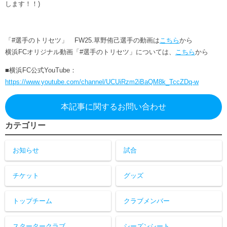
します！！)
ヒストリー
クラブメンバー
育成ビジョン
パートナー
サステナビリティ
スタータークラブ
試合日程・結果
「#選手のトリセツ」 FW25.草野侑己選手の動画は
こちら
から
パートナー一覧
お問い合わせ
ホームタウン活動
スペシャルコンテンツ
横浜FCオリジナル動画「#選手のトリセツ」については、
こちら
から
アカデミー選手
あしながドリーム基金
横浜FCスポーツクラブ
■横浜FC公式YouTube：
オリジナルビール
アカデミースタッフ
お問い合わせ
https://www.youtube.com/channel/UCUiRzm2iBaQM8k_TccZDq-w
ニッパツ横浜FCシーガルズ
フェニックスクラブ
ゲームスチュワード
本記事に関するお問い合わせ
サッカースクール
カテゴリー
学生インターンシップ
チアスクール
お知らせ
試合
チケット
グッズ
トップチーム
クラブメンバー
スタータークラブ
シーズンシート