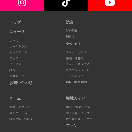
トップ
試合
試合日程
ニュース
順位表
グッズ
チケット
ホームタウン
トップチーム
チケットガイド
クラブ
席種・価格表
メディア
チケット購入方法
試合
販売スケジュール
アカデミー
ニッパツシート
Buy Ticket Here
お問い合わせ
チーム
観戦ガイド
選手・スタッフ
横浜FC観戦ガイド
スケジュール
試合会場アクセス
練習見学について
観戦ルール・マナー
ファン