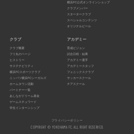
横浜FC公式オンラインショップ
クラブメンバー
スタータークラブ
スペシャルコンテンツ
オリジナルビール
クラブ
アカデミー
クラブ概要
育成ビジョン
フリ丸のページ
試合日程・結果
ヒストリー
アカデミー選手
サステナビリティ
アカデミースタッフ
横浜FCスポーツクラブ
フェニックスクラブ
ニッパツ横浜FCシーガルズ
サッカースクール
ホームタウン活動
チアスクール
パートナー一覧
あしながドリーム基金
ゲームスチュワード
学生インターンシップ
プライバシーポリシー
COPYRIGHT © YOKOHAMA FC. ALL RIGHT RESERVED.