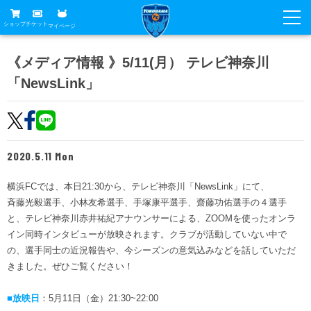
ショップ
チケット
マイページ
ニュース
《メディア情報 》5/11(月） テレビ神奈川
「NewsLink」
グッズ
試合
ホームタウン
試合日程
チケット
トップチーム
順位表
2020.5.11 Mon
チケットガイド
チーム
クラブ
席種・価格表
横浜FCでは、本日21:30から、テレビ神奈川「NewsLink」にて、
選手・スタッフ
観戦ガイド
メディア
斉藤光毅選手、小林友希選手、手塚康平選手、齋藤功佑選手の４選手
チケット購入方法
スケジュール
と、テレビ神奈川赤井祐紀アナウンサーによる、ZOOMを使ったオンラ
試合
横浜FC観戦ガイド
クラブ
イン同時インタビューが放映されます。クラブが活動していない中で
販売スケジュール
練習見学について
の、選手同士の近況報告や、今シーズンの意気込みなどを話していただ
アカデミー
試合会場アクセス
クラブ概要
ファン
ニッパツシート
きました。ぜひご覧ください！
観戦ルール・マナー
フリ丸のページ
Buy Ticket Here
横浜FC公式オンラインショップ
■放映日
：5月11日（金）21:30~22:00
アカデミー