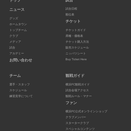
トップ
試合
試合日程
ニュース
順位表
グッズ
チケット
ホームタウン
トップチーム
チケットガイド
クラブ
席種・価格表
メディア
チケット購入方法
試合
販売スケジュール
アカデミー
ニッパツシート
Buy Ticket Here
お問い合わせ
チーム
観戦ガイド
選手・スタッフ
横浜FC観戦ガイド
スケジュール
試合会場アクセス
練習見学について
観戦ルール・マナー
ファン
横浜FC公式オンラインショップ
クラブメンバー
スタータークラブ
スペシャルコンテンツ