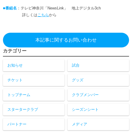
ヒストリー
クラブメンバー
■番組名
：テレビ神奈川「NewsLink」 地上デジタル3ch
育成ビジョン
パートナー
サステナビリティ
詳しくは
こちら
から
スタータークラブ
試合日程・結果
パートナー一覧
お問い合わせ
ホームタウン活動
スペシャルコンテンツ
アカデミー選手
あしながドリーム基金
横浜FCスポーツクラブ
本記事に関するお問い合わせ
オリジナルビール
アカデミースタッフ
お問い合わせ
ニッパツ横浜FCシーガルズ
カテゴリー
フェニックスクラブ
ゲームスチュワード
お知らせ
試合
サッカースクール
学生インターンシップ
チアスクール
チケット
グッズ
トップチーム
クラブメンバー
スタータークラブ
シーズンシート
パートナー
メディア