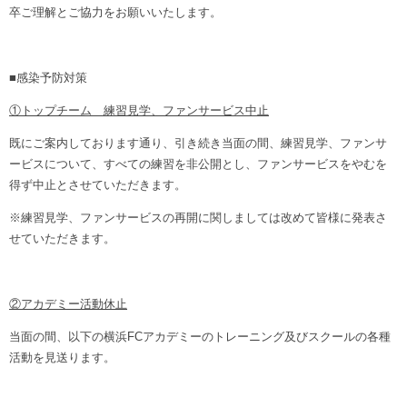
ヒストリー
卒ご理解とご協力をお願いいたします。
クラブメンバー
育成ビジョン
パートナー
サステナビリティ
スタータークラブ
試合日程・結果
パートナー一覧
■感染予防対策
お問い合わせ
ホームタウン活動
スペシャルコンテンツ
アカデミー選手
あしながドリーム基金
①トップチーム 練習見学、ファンサービス中止
横浜FCスポーツクラブ
オリジナルビール
アカデミースタッフ
既にご案内しております通り、引き続き当面の間、練習見学、ファンサ
お問い合わせ
ニッパツ横浜FCシーガルズ
ービスについて、すべての練習を非公開とし、ファンサービスをやむを
フェニックスクラブ
得ず中止とさせていただきます。
ゲームスチュワード
サッカースクール
※練習見学、ファンサービスの再開に関しましては改めて皆様に発表さ
学生インターンシップ
せていただきます。
チアスクール
②アカデミー活動休止
当面の間、以下の横浜FCアカデミーのトレーニング及びスクールの各種
活動を見送ります。