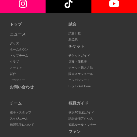
トップ
試合
試合日程
ニュース
順位表
グッズ
チケット
ホームタウン
トップチーム
チケットガイド
クラブ
席種・価格表
メディア
チケット購入方法
試合
販売スケジュール
アカデミー
ニッパツシート
Buy Ticket Here
お問い合わせ
チーム
観戦ガイド
選手・スタッフ
横浜FC観戦ガイド
スケジュール
試合会場アクセス
練習見学について
観戦ルール・マナー
ファン