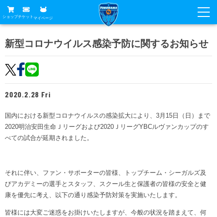
ショップ
チケット
マイページ
ニュース
新型コロナウイルス感染予防に関するお知らせ
グッズ
試合
ホームタウン
試合日程
チケット
2020.2.28 Fri
トップチーム
順位表
チケットガイド
チーム
国内における新型コロナウイルスの感染拡大により、3月15日（日）まで
クラブ
2020明治安田生命Ｊリーグおよび2020ＪリーグYBCルヴァンカップのす
席種・価格表
選手・スタッフ
観戦ガイド
メディア
べての試合が延期されました。
チケット購入方法
スケジュール
試合
横浜FC観戦ガイド
クラブ
販売スケジュール
練習見学について
それに伴い、ファン・サポーターの皆様、トップチーム・シーガルズ及
アカデミー
試合会場アクセス
クラブ概要
びアカデミーの選手とスタッフ、スクール生と保護者の皆様の安全と健
ファン
ニッパツシート
康を優先に考え、以下の通り感染予防対策を実施いたします。
観戦ルール・マナー
フリ丸のページ
Buy Ticket Here
横浜FC公式オンラインショップ
アカデミー
皆様には大変ご迷惑をお掛けいたしますが、今般の状況を踏まえて、何