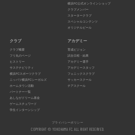
横浜FC公式オンラインショップ
クラブメンバー
スタータークラブ
スペシャルコンテンツ
オリジナルビール
クラブ
アカデミー
クラブ概要
育成ビジョン
フリ丸のページ
試合日程・結果
ヒストリー
アカデミー選手
サステナビリティ
アカデミースタッフ
横浜FCスポーツクラブ
フェニックスクラブ
ニッパツ横浜FCシーガルズ
サッカースクール
ホームタウン活動
チアスクール
パートナー一覧
あしながドリーム基金
ゲームスチュワード
学生インターンシップ
プライバシーポリシー
COPYRIGHT © YOKOHAMA FC. ALL RIGHT RESERVED.