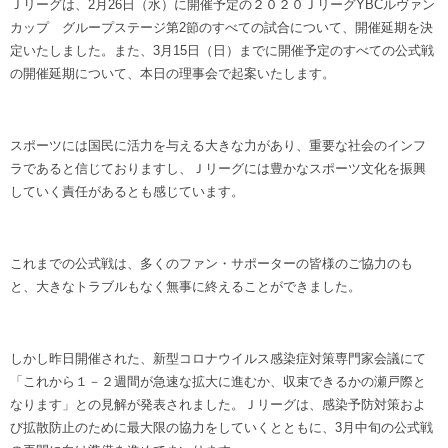
Ｊリーグは、2月26日（水）に開催予定の２０２０ＪリーグYBCルヴァン
ヒストリー
クラブメンバー
カップ グループステージ第2節のすべての試合について、開催延期を決
育成ビジョン
パートナー
サステナビリティ
定いたしました。また、3月15日（日）までに開催予定のすべての公式戦
スタータークラブ
試合日程・結果
の開催延期について、本日の理事会で起案いたします。
パートナー一覧
お問い合わせ
ホームタウン活動
スペシャルコンテンツ
アカデミー選手
あしながドリーム基金
横浜FCスポーツクラブ
オリジナルビール
スポーツには国民に活力を与える大きな力があり、重要な社会のインフ
アカデミースタッフ
お問い合わせ
ニッパツ横浜FCシーガルズ
ラであると信じておりますし、Ｊリーグには豊かなスポーツ文化を振興
フェニックスクラブ
していく責任があるとも感じています。
ゲームスチュワード
サッカースクール
学生インターンシップ
これまでの公式戦は、多くのファン・サポーターの皆様のご協力のも
チアスクール
と、大きなトラブルもなく無事に終えることができました。
しかし昨日開催された、新型コロナウイルス感染症対策専門家会議にて
「これから１－２週間が急速な拡大に進むか、収束できるかの瀬戸際と
なります」との見解が発表されました。Ｊリーグは、感染予防対策およ
び拡散防止のために最大限の協力をしていくとともに、3月中旬の公式戦