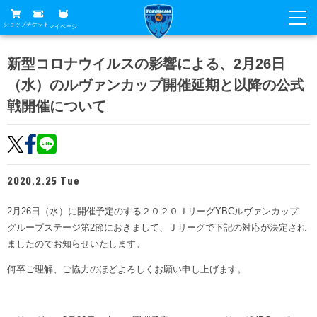
ショップ
チケット
マイページ
ニュース
新型コロナウイルスの影響による、2月26日
（水）のルヴァンカップ開催延期と以降の公式
グッズ
試合
戦開催について
ホームタウン
試合日程
チケット
トップチーム
順位表
チケットガイド
チーム
クラブ
2020.2.25 Tue
席種・価格表
選手・スタッフ
観戦ガイド
メディア
2月26日（水）に開催予定のする２０２０ＪリーグYBCルヴァンカップ
チケット購入方法
スケジュール
試合
グループステージ第2節におきまして、Ｊリーグで下記の対応が決定され
横浜FC観戦ガイド
クラブ
販売スケジュール
ましたのでお知らせいたします。
練習見学について
アカデミー
試合会場アクセス
クラブ概要
何卒ご理解、ご協力のほどよろしくお願い申し上げます。
ファン
ニッパツシート
観戦ルール・マナー
フリ丸のページ
Buy Ticket Here
横浜FC公式オンラインショップ
アカデミー