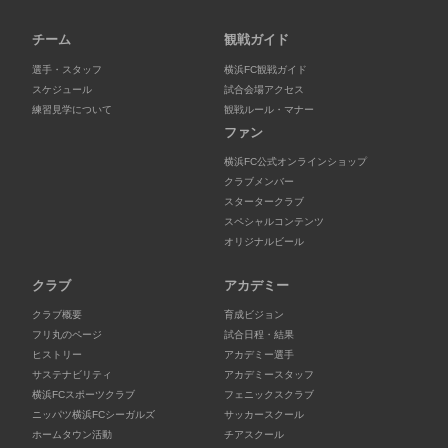
チーム
観戦ガイド
選手・スタッフ
横浜FC観戦ガイド
スケジュール
試合会場アクセス
練習見学について
観戦ルール・マナー
ファン
横浜FC公式オンラインショップ
クラブメンバー
スタータークラブ
スペシャルコンテンツ
オリジナルビール
クラブ
アカデミー
クラブ概要
育成ビジョン
フリ丸のページ
試合日程・結果
ヒストリー
アカデミー選手
サステナビリティ
アカデミースタッフ
横浜FCスポーツクラブ
フェニックスクラブ
ニッパツ横浜FCシーガルズ
サッカースクール
ホームタウン活動
チアスクール