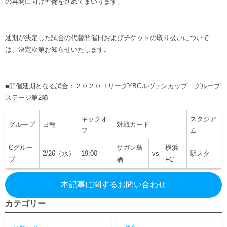
の再開に向け準備を進めてまいります。
延期が決定した試合の代替開催日およびチケットの取り扱いについて
は、決定次第お知らせいたします。
■開催延期となる試合：２０２０ＪリーグYBCルヴァンカップ グループ
ステージ第2節
キックオ
スタジア
グループ
日程
対戦カード
フ
ム
Cグルー
サガン鳥
横浜
2/26（水）
19:00
vs
駅スタ
プ
栖
FC
本記事に関するお問い合わせ
カテゴリー