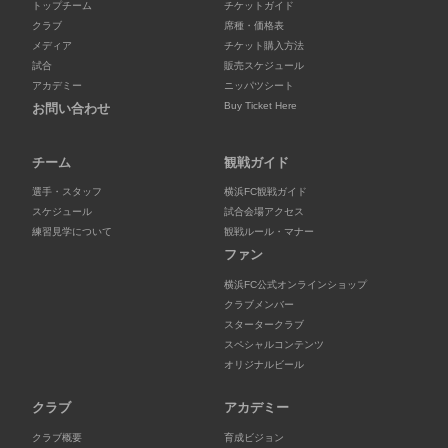
トップチーム
チケットガイド
クラブ
席種・価格表
メディア
チケット購入方法
試合
販売スケジュール
アカデミー
ニッパツシート
Buy Ticket Here
お問い合わせ
チーム
観戦ガイド
選手・スタッフ
横浜FC観戦ガイド
スケジュール
試合会場アクセス
練習見学について
観戦ルール・マナー
ファン
横浜FC公式オンラインショップ
クラブメンバー
スタータークラブ
スペシャルコンテンツ
オリジナルビール
クラブ
アカデミー
クラブ概要
育成ビジョン