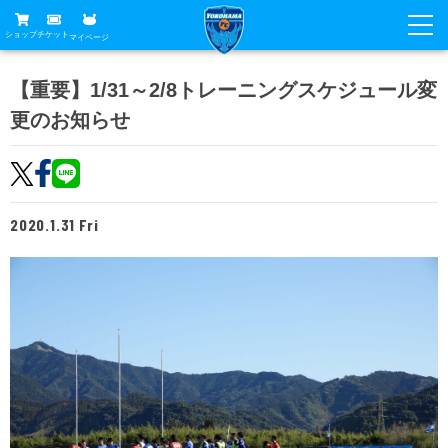
ショップ
チケット
マイページ
ニュース
【重要】1/31～2/8トレーニングスケジュール変
更のお知らせ
グッズ
試合
ホームタウン
試合日程
チケット
トップチーム
順位表
2020.1.31 Fri
チケットガイド
チーム
クラブ
席種・価格表
選手・スタッフ
観戦ガイド
メディア
チケット購入方法
スケジュール
試合
横浜FC観戦ガイド
クラブ
販売スケジュール
練習見学について
アカデミー
試合会場アクセス
クラブ概要
ファン
ニッパツシート
観戦ルール・マナー
フリ丸のページ
Buy Ticket Here
横浜FC公式オンラインショップ
アカデミー