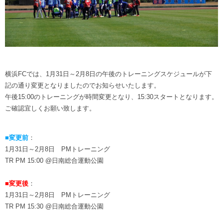
ヒストリー
クラブメンバー
育成ビジョン
パートナー
サステナビリティ
スタータークラブ
試合日程・結果
パートナー一覧
お問い合わせ
ホームタウン活動
スペシャルコンテンツ
アカデミー選手
あしながドリーム基金
横浜FCスポーツクラブ
オリジナルビール
横浜FCでは、1月31日～2月8日の午後のトレーニングスケジュールが下
アカデミースタッフ
お問い合わせ
ニッパツ横浜FCシーガルズ
記の通り変更となりましたのでお知らせいたします。
フェニックスクラブ
午後15:00のトレーニングが時間変更となり、15:30スタートとなります。
ゲームスチュワード
ご確認宜しくお願い致します。
サッカースクール
学生インターンシップ
チアスクール
■変更前
：
1月31日～2月8日 PMトレーニング
TR PM 15:00 @日南総合運動公園
■変更後
：
1月31日～2月8日 PMトレーニング
TR PM 15:30 @日南総合運動公園