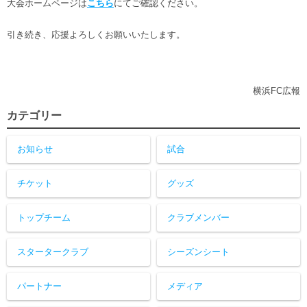
大会ホームページは
こちら
にてご確認ください。
ヒストリー
クラブメンバー
育成ビジョン
パートナー
サステナビリティ
引き続き、応援よろしくお願いいたします。
スタータークラブ
試合日程・結果
パートナー一覧
お問い合わせ
ホームタウン活動
スペシャルコンテンツ
アカデミー選手
あしながドリーム基金
横浜FCスポーツクラブ
横浜FC広報
オリジナルビール
アカデミースタッフ
お問い合わせ
カテゴリー
ニッパツ横浜FCシーガルズ
フェニックスクラブ
ゲームスチュワード
お知らせ
試合
サッカースクール
学生インターンシップ
チケット
グッズ
チアスクール
トップチーム
クラブメンバー
スタータークラブ
シーズンシート
パートナー
メディア