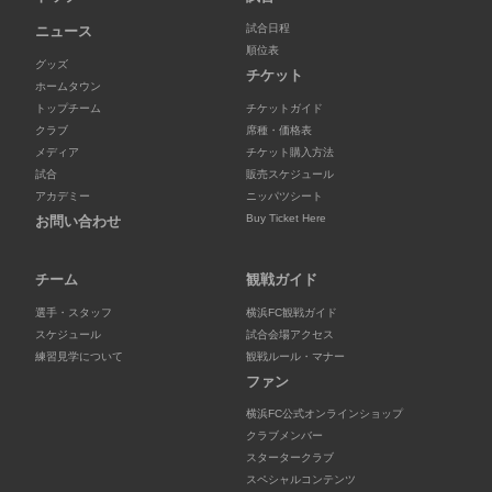
試合日程
ニュース
順位表
グッズ
チケット
ホームタウン
トップチーム
チケットガイド
クラブ
席種・価格表
メディア
チケット購入方法
試合
販売スケジュール
アカデミー
ニッパツシート
Buy Ticket Here
お問い合わせ
チーム
観戦ガイド
選手・スタッフ
横浜FC観戦ガイド
スケジュール
試合会場アクセス
練習見学について
観戦ルール・マナー
ファン
横浜FC公式オンラインショップ
クラブメンバー
スタータークラブ
スペシャルコンテンツ