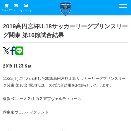
ショップ
チケット
マイページ
ニュース
2019高円宮杯U-18サッカーリーグプリンスリー
グ関東 第16節試合結果
グッズ
試合
ホームタウン
試合日程
チケット
トップチーム
順位表
2019.11.23 Sat
チケットガイド
チーム
クラブ
席種・価格表
11/23(土)に行われました2019高円宮杯U-18サッカーリーグプリンスリー
選手・スタッフ
観戦ガイド
メディア
グ関東 第16節 横浜FCユースの試合結果をお知らせいたします。
チケット購入方法
スケジュール
試合
横浜FC観戦ガイド
クラブ
横浜FCユース 2 (1-2) 2 東京ヴェルディユース
販売スケジュール
練習見学について
アカデミー
試合会場アクセス
クラブ概要
ファン
ニッパツシート
@東京ヴェルディグランド
観戦ルール・マナー
フリ丸のページ
Buy Ticket Here
横浜FC公式オンラインショップ
アカデミー