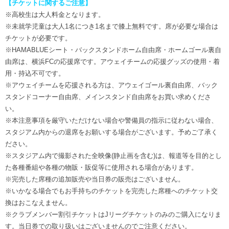
【チケットに関するご注意】
※高校生は大人料金となります。
※未就学児童は大人1名につき1名まで膝上無料です。席が必要な場合は
チケットが必要です。
※HAMABLUEシート・バックスタンドホーム自由席・ホームゴール裏自
由席は、横浜FCの応援席です。アウェイチームの応援グッズの使用・着
用・持込不可です。
※アウェイチームを応援される方は、アウェイゴール裏自由席、バック
スタンドコーナー自由席、メインスタンド自由席をお買い求めくださ
い。
※本注意事項を厳守いただけない場合や警備員の指示に従わない場合、
スタジアム内からの退席をお願いする場合がございます。予めご了承く
ださい。
※スタジアム内で撮影された全映像(静止画を含む)は、報道等を目的とし
た各種番組や各種の物販・販促等に使用される場合があります。
※完売した席種の追加販売や当日券の販売はございません。
※いかなる場合でもお手持ちのチケットを完売した席種へのチケット交
換はおこなえません。
※クラブメンバー割引チケットはJリーグチケットのみのご購入になりま
す。当日券での取り扱いはございませんのでご注意ください。