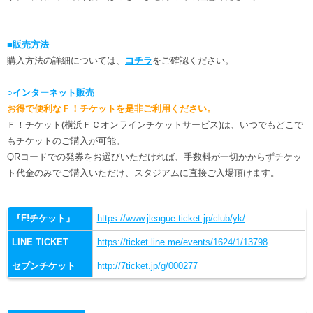
■販売方法
購入方法の詳細については、
コチラ
をご確認ください。
○インターネット販売
お得で便利なＦ！チケットを是非ご利用ください。
Ｆ！チケット(横浜ＦＣオンラインチケットサービス)は、いつでもどこで
もチケットのご購入が可能。
QRコードでの発券をお選びいただければ、手数料が一切かからずチケッ
ト代金のみでご購入いただけ、スタジアムに直接ご入場頂けます。
『F!チケット』
https://www.jleague-ticket.jp/club/yk/
LINE TICKET
https://ticket.line.me/events/1624/1/13798
セブンチケット
http://7ticket.jp/g/000277