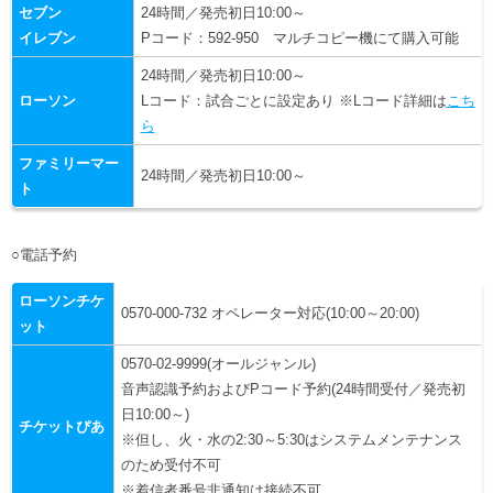
セブン
24時間／発売初日10:00～
イレブン
Pコード：592-950 マルチコピー機にて購入可能
24時間／発売初日10:00～
ローソン
Lコード：試合ごとに設定あり ※Lコード詳細は
こち
ら
ファミリーマー
24時間／発売初日10:00～
ト
○電話予約
ローソンチケ
0570-000-732 オペレーター対応(10:00～20:00)
ット
0570-02-9999(オールジャンル)
音声認識予約およびPコード予約(24時間受付／発売初
日10:00～)
チケットぴあ
※但し、火・水の2:30～5:30はシステムメンテナンス
のため受付不可
※着信者番号非通知は接続不可