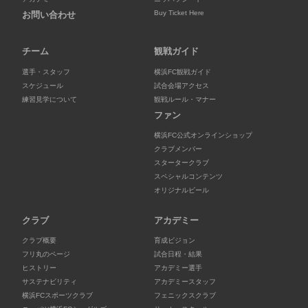
Buy Ticket Here
お問い合わせ
チーム
観戦ガイド
選手・スタッフ
横浜FC観戦ガイド
スケジュール
試合会場アクセス
練習見学について
観戦ルール・マナー
ファン
横浜FC公式オンラインショップ
クラブメンバー
スタータークラブ
スペシャルコンテンツ
オリジナルビール
クラブ
アカデミー
クラブ概要
育成ビジョン
フリ丸のページ
試合日程・結果
ヒストリー
アカデミー選手
サステナビリティ
アカデミースタッフ
横浜FCスポーツクラブ
フェニックスクラブ