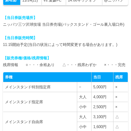
第42節
11/24(日)
vs.愛媛FC
14:00キックオフ
@ニッパツ
ヒストリー
クラブメンバー
育成ビジョン
パートナー
サステナビリティ
スタータークラブ
【当日券販売場所】
試合日程・結果
パートナー一覧
ニッパツ三ツ沢球技場 当日券売場(バックスタンド・ゴール裏入場口外)
お問い合わせ
ホームタウン活動
スペシャルコンテンツ
アカデミー選手
あしながドリーム基金
横浜FCスポーツクラブ
【当日券販売時間】
オリジナルビール
アカデミースタッフ
11:15開始予定(当日の状況によって時間変更する場合があります。)
お問い合わせ
ニッパツ横浜FCシーガルズ
フェニックスクラブ
【販売券種/価格/残席情報】
ゲームスチュワード
残席情報 ○・・・余裕あり △・・・残席わずか ×・・・完売
サッカースクール
学生インターンシップ
券種
当日
残席
チアスクール
メインスタンド特別指定席
−
5,000円
×
大人
4,000円
×
メインスタンド指定席
小中
2,500円
×
大人
3,100円
△
メインスタンド自由席
小中
1,600円
△