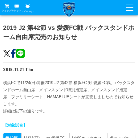
ショップ
チケット
マイページ
ニュース
2019 J2 第42節 vs 愛媛FC戦 バックスタンドホ
ーム自由席完売のお知らせ
グッズ
試合
ホームタウン
試合日程
チケット
トップチーム
順位表
2019.11.21 Thu
チケットガイド
チーム
クラブ
席種・価格表
横浜FCで11/24(日)開催2019 J2 第42節 横浜FC 対 愛媛FC戦、バックスタ
選手・スタッフ
観戦ガイド
メディア
ンドホーム自由席、メインスタンド特別指定席、メインスタンド指定
チケット購入方法
スケジュール
席、ファミリーシート、HAMABLUEシートが完売しましたのでお知らせ
試合
横浜FC観戦ガイド
クラブ
します。
販売スケジュール
練習見学について
詳細は以下の通りです。
アカデミー
試合会場アクセス
クラブ概要
ファン
ニッパツシート
観戦ルール・マナー
【対象試合】
フリ丸のページ
Buy Ticket Here
横浜FC公式オンラインショップ
アカデミー