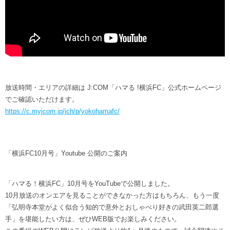
放送時間・エリアの詳細は J:COM「ハマる !横浜FC」公式ホームページ
でご確認いただけます。
https://c.myjcom.jp/jch/p/yokohamafc/
「横浜FC10月号」Youtube 公開のご案内
「ハマる！横浜FC」10月号をYouTubeで公開しました。
10月放送のオンエアを見ることができなかった方はもちろん、もう一度
「弘明寺本堂がよく似合う知的で意外とおしゃべり好きの武田英二郎選
手」を堪能したい方は、ぜひWEB版でお楽しみください。