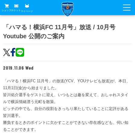
ショップ
チケット
マイページ
ニュース
「ハマる！横浜FC 11月号」放送 / 10月号
Youtube 公開のご案内
グッズ
試合
ホームタウン
試合日程
チケット
トップチーム
順位表
2019.11.06 Wed
チケットガイド
チーム
クラブ
席種・価格表
「ハマる！横浜FC 11月号」の放送(YCV、YOUテレビも放送)が、本日、
選手・スタッフ
観戦ガイド
メディア
11月1日(金)から始まりました。
チケット購入方法
スケジュール
皆川佑介選手をゲストに迎え、いつもとは趣を変えて、おしゃれスタイ
試合
横浜FC観戦ガイド
クラブ
ルで横浜情緒漂う元町を散策。
販売スケジュール
練習見学について
ピッチの中でも、自分の役割をきっちり果たしていることに定評がある
アカデミー
試合会場アクセス
クラブ概要
ファン
ニッパツシート
皆川選手。
観戦ルール・マナー
勝負するときのポイントに欠かすことができない存在感なども、伺い知
フリ丸のページ
Buy Ticket Here
横浜FC公式オンラインショップ
ることができます。
アカデミー