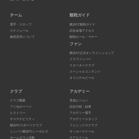
チーム
観戦ガイド
選手・スタッフ
横浜FC観戦ガイド
スケジュール
試合会場アクセス
練習見学について
観戦ルール・マナー
ファン
横浜FC公式オンラインショップ
クラブメンバー
スタータークラブ
スペシャルコンテンツ
オリジナルビール
クラブ
アカデミー
クラブ概要
育成ビジョン
フリ丸のページ
試合日程・結果
ヒストリー
アカデミー選手
サステナビリティ
アカデミースタッフ
横浜FCスポーツクラブ
フェニックスクラブ
ニッパツ横浜FCシーガルズ
サッカースクール
ホームタウン活動
チアスクール