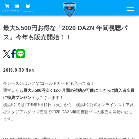
ショップ
チケット
マイページ
ニュース
最大5,500円お得な「2020 DAZN 年間視聴パ
ス」今年も販売開始！！
グッズ
試合
ホームタウン
試合日程
チケット
トップチーム
順位表
2019.9.30 Mon
チケットガイド
チーム
クラブ
席種・価格表
今シーズンはレアな“ゴールドカード”も入ってる！
選手・スタッフ
観戦ガイド
メディア
通常よりも
最大5,500円安く12ケ月間の視聴が可能に！さらに購入者全員
チケット購入方法
スケジュール
に特典プレゼント
もございます！
試合
横浜FC観戦ガイド
クラブ
横浜FCでは2019年10月1日（火）から、横浜FC公式オンラインストア及
販売スケジュール
練習見学について
びスタジアムグッズ売店で2020 DAZN年間視聴パスの販売を開始いたし
アカデミー
試合会場アクセス
クラブ概要
ファン
ニッパツシート
ます。
観戦ルール・マナー
フリ丸のページ
Buy Ticket Here
横浜FC公式オンラインショップ
アカデミー