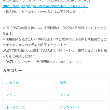
横浜FC公式オンラインストア（J.LEAGUE ONLINE STORE）
https://store.jleague.jp/club/yokohamafc/item/P0000037811/
（購入後のシリアルナンバーの入力は以下を読み取り。）
※2019DAZN年間視聴パスの使用期限は、2020年4月30日（木）までとな
ります。
※使用期限を過ぎたDAZN年間視聴パスは理由の以下を問わず使用するこ
とができませんので予め御注意くださいませ。
DAZN年間視聴パスに関しての詳細は下記ページより随時更新されるお知
らせをご確認ください。
・DAZNヘルプページ 年間視聴パスについては
こちら
カテゴリー
お知らせ
試合
チケット
グッズ
トップチーム
クラブメンバー