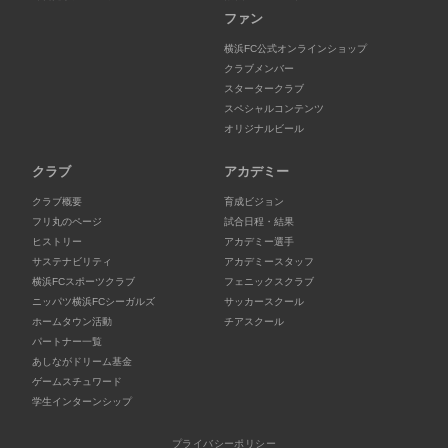
ファン
横浜FC公式オンラインショップ
クラブメンバー
スタータークラブ
スペシャルコンテンツ
オリジナルビール
クラブ
アカデミー
クラブ概要
育成ビジョン
フリ丸のページ
試合日程・結果
ヒストリー
アカデミー選手
サステナビリティ
アカデミースタッフ
横浜FCスポーツクラブ
フェニックスクラブ
ニッパツ横浜FCシーガルズ
サッカースクール
ホームタウン活動
チアスクール
パートナー一覧
あしながドリーム基金
ゲームスチュワード
学生インターンシップ
プライバシーポリシー