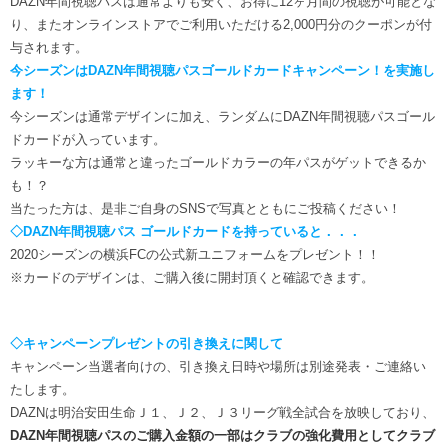
DAZN年間視聴パスは通常よりも安く、お得に12ヶ月間の視聴が可能とな
ヒストリー
クラブメンバー
り、またオンラインストアでご利用いただける2,000円分のクーポンが付
育成ビジョン
パートナー
与されます。
サステナビリティ
スタータークラブ
試合日程・結果
今シーズンはDAZN年間視聴パスゴールドカードキャンペーン！を実施し
パートナー一覧
お問い合わせ
ホームタウン活動
ます！
スペシャルコンテンツ
アカデミー選手
今シーズンは通常デザインに加え、ランダムにDAZN年間視聴パスゴール
あしながドリーム基金
横浜FCスポーツクラブ
オリジナルビール
ドカードが入っています。
アカデミースタッフ
お問い合わせ
ラッキーな方は通常と違ったゴールドカラーの年パスがゲットできるか
ニッパツ横浜FCシーガルズ
も！？
フェニックスクラブ
ゲームスチュワード
当たった方は、是非ご自身のSNSで写真とともにご投稿ください！
サッカースクール
◇DAZN年間視聴パス ゴールドカードを持っていると．．．
学生インターンシップ
2020シーズンの横浜FCの公式新ユニフォームをプレゼント！！
チアスクール
※カードのデザインは、ご購入後に開封頂くと確認できます。
◇キャンペーンプレゼントの引き換えに関して
キャンペーン当選者向けの、引き換え日時や場所は別途発表・ご連絡い
たします。
DAZNは明治安田生命Ｊ１、Ｊ２、Ｊ３リーグ戦全試合を放映しており、
DAZN年間視聴パスのご購入金額の一部はクラブの強化費用としてクラブ