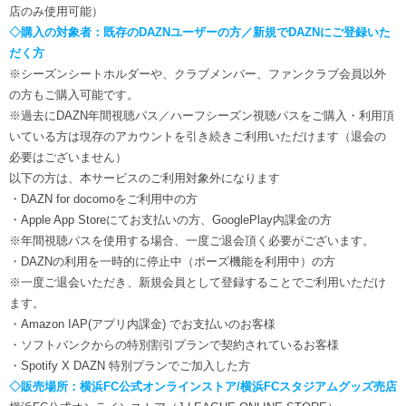
店のみ使用可能）
◇購入の対象者：既存のDAZNユーザーの方／新規でDAZNにご登録いた
だく方
※シーズンシートホルダーや、クラブメンバー、ファンクラブ会員以外
の方もご購入可能です。
※過去にDAZN年間視聴パス／ハーフシーズン視聴パスをご購入・利用頂
いている方は現存のアカウントを引き続きご利用いただけます（退会の
必要はございません）
以下の方は、本サービスのご利用対象外になります
・DAZN for docomoをご利用中の方
・Apple App Storeにてお支払いの方、GooglePlay内課金の方
※年間視聴パスを使用する場合、一度ご退会頂く必要がございます。
・DAZNの利用を一時的に停止中（ポーズ機能を利用中）の方
※一度ご退会いただき、新規会員として登録することでご利用いただけ
ます。
・Amazon IAP(アプリ内課金) でお支払いのお客様
・ソフトバンクからの特別割引プランで契約されているお客様
・Spotify X DAZN 特別プランでご加入した方
◇販売場所：横浜FC公式オンラインストア/横浜FCスタジアムグッズ売店