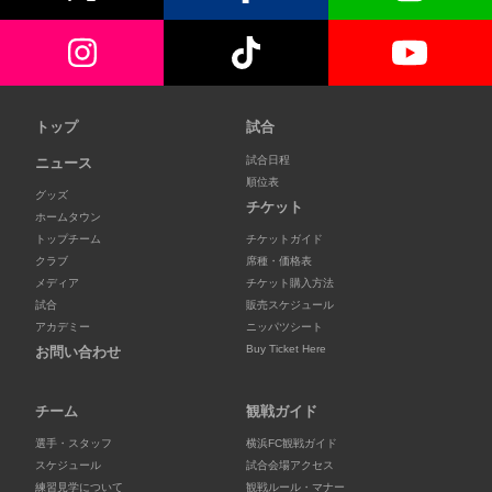
トップ
試合
試合日程
ニュース
順位表
グッズ
チケット
ホームタウン
トップチーム
チケットガイド
クラブ
席種・価格表
メディア
チケット購入方法
試合
販売スケジュール
アカデミー
ニッパツシート
Buy Ticket Here
お問い合わせ
チーム
観戦ガイド
選手・スタッフ
横浜FC観戦ガイド
スケジュール
試合会場アクセス
練習見学について
観戦ルール・マナー