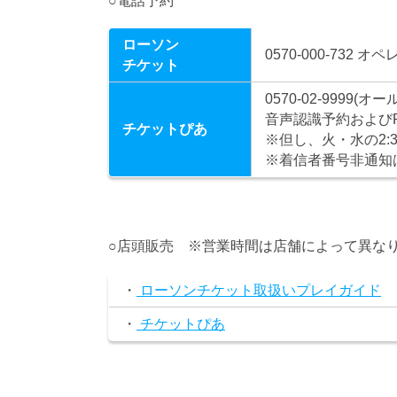
○電話予約
ローソン
0570-000-732 オ
チケット
0570-02-9999(オ
音声認識予約およびP
チケットぴあ
※但し、火・水の2:
※着信者番号非通知
○店頭販売 ※営業時間は店舗によって異な
・
ローソンチケット取扱いプレイガイド
・
チケットぴあ