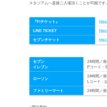
スタジアムへ直接ご入場頂くことが可能です
『F!チケット』
https
LINE TICKET
http
セブンチケット
http
セブン
24時間／発
イレブン
Pコード：5
24時間／発
ローソン
Lコード：
ファミリーマート
24時間／発