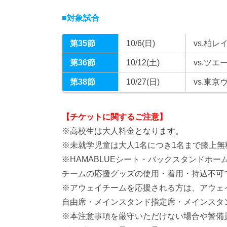
■対象試合
第35節
10/6(日)
vs.柏レ
第36節
10/12(土)
vs.ツエ
第38節
10/27(日)
vs.東京
【チケットに関するご注意】
※高校生は大人料金となります。
※未就学児童は大人1名につき1名まで膝上
※HAMABLUEシート・バックスタンドホ
チームの応援グッズの使用・着用・持込不可
※アウェイチームを応援される方は、アウェ
自由席・メインスタンド指定席・メインスタ
※本注意事項を厳守いただけない場合や警備