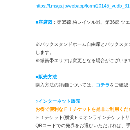
https://f.msgs.jp/webapp/form/20145_vudb_31
■座席図
：第35節 柏レイソル戦、第36節 ツ
※バックスタンドホーム自由席とバックスタ
します。
※緩衝帯エリアは変更となる場合がございま
■販売方法
購入方法の詳細については、
コチラ
をご確認
○インターネット販売
お得で便利なＦ！チケットを是非ご利用くだ
Ｆ！チケット(横浜ＦＣオンラインチケット
QRコードでの発券をお選びいただければ、