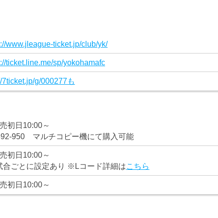
。
://www.jleague-ticket.jp/club/yk/
s://ticket.line.me/sp/yokohamafc
://7ticket.jp/g/000277も
売初日10:00～
92-950 マルチコピー機にて購入可能
売初日10:00～
試合ごとに設定あり ※Lコード詳細は
こちら
売初日10:00～