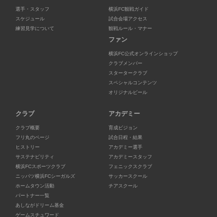
選手・スタッフ
横浜FC観戦ガイド
スケジュール
試合会場アクセス
練習見学について
観戦ルール・マナー
ファン
横浜FC公式オンラインショップ
クラブメンバー
スタータークラブ
スペシャルコンテンツ
オリジナルビール
クラブ
アカデミー
クラブ概要
育成ビジョン
フリ丸のページ
試合日程・結果
ヒストリー
アカデミー選手
サステナビリティ
アカデミースタッフ
横浜FCスポーツクラブ
フェニックスクラブ
ニッパツ横浜FCシーガルズ
サッカースクール
ホームタウン活動
チアスクール
パートナー一覧
あしながドリーム基金
ゲームスチュワード