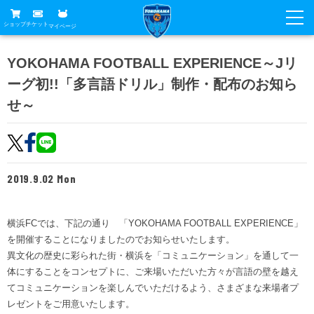
ショップ
チケット
マイページ
ニュース
YOKOHAMA FOOTBALL EXPERIENCE～Jリ
ーグ初!!「多言語ドリル」制作・配布のお知ら
グッズ
試合
せ～
ホームタウン
試合日程
チケット
トップチーム
順位表
チケットガイド
チーム
クラブ
2019.9.02 Mon
席種・価格表
選手・スタッフ
観戦ガイド
メディア
チケット購入方法
スケジュール
横浜FCでは、下記の通り 「YOKOHAMA FOOTBALL EXPERIENCE」
試合
横浜FC観戦ガイド
クラブ
を開催することになりましたのでお知らせいたします。
販売スケジュール
練習見学について
アカデミー
異文化の歴史に彩られた街・横浜を「コミュニケーション」を通して一
試合会場アクセス
クラブ概要
ファン
ニッパツシート
体にすることをコンセプトに、ご来場いただいた方々が言語の壁を越え
観戦ルール・マナー
てコミュニケーションを楽しんでいただけるよう、さまざまな来場者プ
フリ丸のページ
Buy Ticket Here
横浜FC公式オンラインショップ
アカデミー
レゼントをご用意いたします。