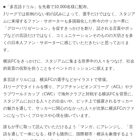
ヒストリー
クラブメンバー
■「多言語ドリル」を先着で10,000名様に配布。
育成ビジョン
パートナー
Jリーグでは前例のない初の試みによって、選手だけではなく、スタジア
サステナビリティ
スタータークラブ
ムに来場するファン・サポーターも多国籍化した昨今のサッカー界に
試合日程・結果
パートナー一覧
お問い合わせ
ホームタウン活動
「グローバリゼーション」を促すきっかけを創り、話される言葉やポッ
スペシャルコンテンツ
アカデミー選手
プなどの言語だけではなく、コミュニケーションそのものの大切さを多
あしながドリーム基金
横浜FCスポーツクラブ
くの日本人ファン・サポーターに感じていただきたいと思っておりま
オリジナルビール
アカデミースタッフ
す。
お問い合わせ
ニッパツ横浜FCシーガルズ
フェニックスクラブ
横浜FCをきっかけに、スタジアムに集まる世界中の人々をつなげ、社会
ゲームスチュワード
的装置の役割を担うことをイベントのミッションに据えます。
サッカースクール
学生インターンシップ
多言語ドリルには、横浜FCの選手などがイラストで登場。
チアスクール
J1リーグでタイトルを獲り、アジアチャンピオンズリーグ（ACL）やク
ラブワールドカップ（CWC）で海外クラブと対戦する横浜FCを背景に、
スタジアムにおける人々との出会いや、ピッチ上で披露されるサッカー
の魅力を通して、サッカーに関心のなかった人々が次第に横浜FCのファ
ンになっていくプロセスや心境を描いています。
誰もが手に取って読んでいただけるよう「マンガ」にアレンジし、「言
語を通して一体になる」様子も随所に、国際都市・横浜を象徴するよう