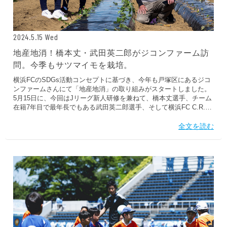
2024.5.15 Wed
地産地消！橋本丈・武田英二郎がジコンファーム訪
問。今季もサツマイモを栽培。
横浜FCのSDGs活動コンセプトに基づき、今年も戸塚区にあるジコ
ンファームさんにて「地産地消」の取り組みがスタートしました。
5月15日に、今回はJリーグ新人研修を兼ねて、橋本丈選手、チーム
在籍7年目で最年長でもある武田英二郎選手、そして横浜FC C.R.O
の内田智也がサツマイモの苗植えを行いました。 横浜FCでは2021
シーズンからジコンファームさんご協力のもとサツマイモの栽培を
全文を読む
行っています。 今年はおよそ200株を苗植え。横溝さんからのレク
チャーを聞き終え作業開始。 初めは作業に戸惑う様子を見せていた
選手たちでしたが、さすがはプロサッカー選手。飲み込みが早く、
次第に手慣れた様子で苗植えを行っていきます。約60分ほどですべ
ての苗植えが完了。 秋の収穫まで定期的に作業、経過観察を行って
いきます。おいしいサツマイモになりますように！...