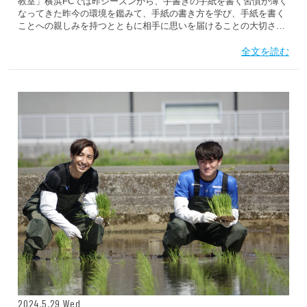
教室」横浜FCでは昨シーズンから、手書きの手紙を書く習慣が薄く
なってきた昨今の環境を鑑みて、手紙の書き方を学び、手紙を書く
ことへの親しみを持つとともに相手に思いを届けることの大切さを
知る機会を創出していただくために、地元の郵便局さんと協働で
「練習見学と手紙の書き方教室」を実施しています。 今回は、鶴ケ
全文を読む
峯小学校4年生が横浜FCの選手と事前に練習見学を通じて交流し、
選手やチームのことを知り、後日開催された「手紙の書き方教室」
で選手たちへの応援メッセージを書いていただきました。 児童の皆
さんからは「推しの選手を見つける」という意気込みが感じられ、
選手たちの動きを目で追いながら児童の皆さんも練習に集中してい
ました。...
2024.5.29 Wed