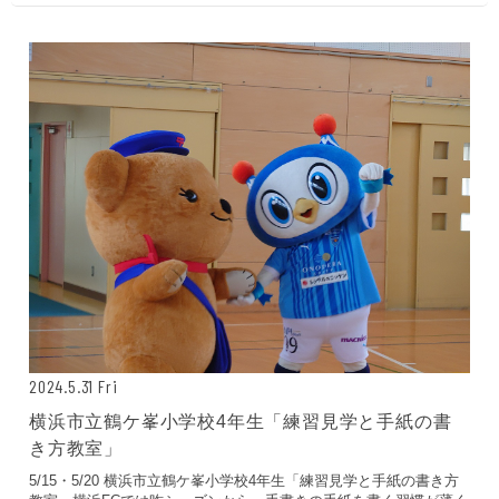
が実現しました。 「地産地消」の大事なことやこだわり、良かった
ことや困ったこと、自分たちにもできることはあるのか、などの問
いかけに答えながらサツマイモ栽培のための土つくりや畝の作り
方、苗の植え方などを伝授していただきながら、おいしいサツマイ
モがたくさん収穫できるよう、みんなで気持ちを込めて植えまし
た。...
2024.5.31 Fri
横浜市立鶴ケ峯小学校4年生「練習見学と手紙の書
き方教室」
5/15・5/20 横浜市立鶴ケ峯小学校4年生「練習見学と手紙の書き方