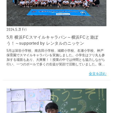
2024.5.31 Fri
5月 横浜FCスマイルキャラバン～横浜FCと遊ぼ
う！～supported by レンタルのニッケン
5月は深谷小学校、南吉田小学校、城郷小学校、名瀬小学校、神戸
保育園でスマイルキャラバンを実施しました。小学生はフリ丸も参
加する場面もあり、大興奮！！授業の中では仲間とも協力しながら
行い、一つのボールで多くの生徒が笑顔で活動していました。保育
園では一人一人に寄り添い、汗をかきながら全力で楽しんでいまし
た。これからも子どもたちの笑顔を多く生み出し、運動能力向上・
全文を読む
体を動かす楽しさを伝え、地域創生活動に寄与していきます。 2024
年5月においては下記の通り、実施いたしました。 実施校深谷小学
校南吉田小学校城郷小学校名瀬小学校神戸保育園参加人数322人
2024年度累計参加人数541名...