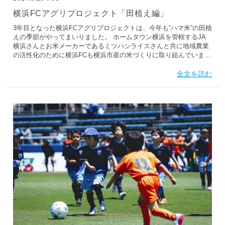
横浜FCアグリプロジェクト「田植え編」
3年目となった横浜FCアグリプロジェクトは、今年も”ハマ米”の田植
えの季節がやってまいりました。 ホームタウン横浜を管轄するJA
横浜さんとお米メーカーであるミツハシライスさんと共に地域農業
の活性化のために横浜FCも横浜市産の米づくりに取り組んでいま
す。 今年は5/29に松下衣舞希選手、ウッチー、そして今年はクラブ
スタッフも田植えに参加。 田植え長靴を履いて田んぼに入ると足が
全文を読む
抜けない！そんな時はコツがあるらしく踵から上げると歩きやすい
ことを教えていただき、地元の農家さんやミツハシライスの皆さん
と一緒に、一列に並んで足並みをそろえて稲を植えていきます。 松
下選手はコツを掴む吸収力も高く器用な手さばきで上手に苗を植
え、足跡の穴や大きな水たまりを周りの土を寄せて埋めていきまし
た。 田植えが終わった田んぼを眺めると、清々しい気持ちになり
「頑張った」感がふつふつと湧いてきたのも正直な感想です。...