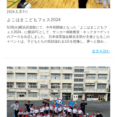
2024.5.31 Fri
よこはまこどもフェス2024
5/28(火)横浜武道館にて、今年初開催となった「よこはまこどもフ
ェス2024」に横浜FCとして、サッカー体験教室・キックターゲット
のブースを出店しました。 日本保育協会横浜支部が主催となるこの
イベントは、子どもたちの笑顔溢れる1日を想像し、夢へと踏み出
すための第一歩を後押しすることや新しい仲間づくり、多様性を尊
重すること、さまざまなアクティビティやワークショップでの体験
全文を読む
を通じて、新しい才能への気づきや自信を深めることを目的として
います。 初めてサッカーボールやサッカーに触れる子どもも多く、
体験を通じて、体を動かすことやボール遊びの楽しさを感じて、多
くの笑顔が生まれていました。 フリ丸もイベントやマスコットとの
交流に大忙しの1日になりました。 実施場所横浜武道館来場人数約
1,200名