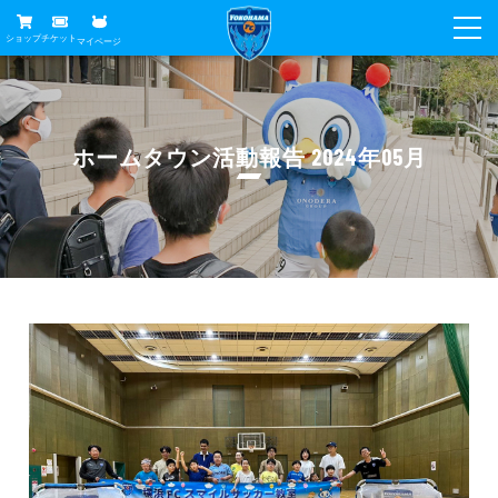
ショップ
チケット
マイページ
ニュース
グッズ
試合
ホームタウン活動報告 2024年05月
ホームタウン
試合日程
チケット
トップチーム
順位表
チケットガイド
チーム
クラブ
席種・価格表
選手・スタッフ
観戦ガイド
メディア
チケット購入方法
スケジュール
試合
横浜FC観戦ガイド
クラブ
販売スケジュール
練習見学について
アカデミー
試合会場アクセス
クラブ概要
ファン
ニッパツシート
観戦ルール・マナー
フリ丸のページ
Buy Ticket Here
横浜FC公式オンラインショップ
アカデミー