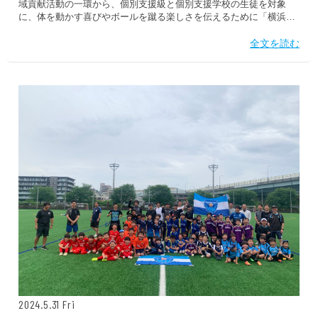
域貢献活動の一環から、個別支援級と個別支援学校の生徒を対象
に、体を動かす喜びやボールを蹴る楽しさを伝えるために「横浜FC
スマイルファミリー」を2024年度よりスタート。横浜市内の学校を
対象に活動を広げていきます！ 2024年5月においては以下の通り、
全文を読む
実施いたしました。 実施校二俣川小学校参加人数24人 横浜FCの普
及活動について横浜FCは2023年12月25日にクラブ設立25周年を迎
えました。これまでも「横浜FCと遊ぼう！」と題して横浜市内各所
で普及活動を行ってきましたが、横浜FCが目指す「子どもたちが元
気な街づくり」に基づき、これからもさらなる普及活動の展開、子
どもたちの笑顔、そして運動能力向上につながる取り組みに注力し
て活動していきます。
2024.5.31 Fri