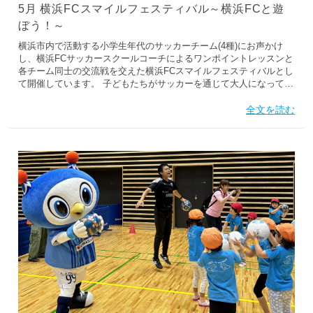
5月 横浜FCスマイルフェスティバル～横浜FCと遊
ぼう！～
横浜市内で活動する小学生年代のサッカーチーム(4種)にお声かけ
し、横浜FCサッカースクールコーチによるワンポイントレッスンと
各チーム同士の交流戦を交えた横浜FCスマイルフェスティバルとし
て開催しています。 子どもたちがサッカーを通じて大人になってい
く過程で、社会で活躍できる知恵と勇気を持ったたくましい人間へ
育っていけるようにサポートしていくため、みんなが楽しめるイベ
全文を読む
ントとし、参加する子どもたちはもちろん、運営関係者、参加者に
関わる方たちが笑顔になるようなFESTIVALを目指して実施してい
ます。 2024年5月においては下記の通り、実施いたしました。
5/19(日) 2024横浜FCスマイルフェスティバル in 谷本公園■参加団体
藤が丘少年サッカークラブもえぎ野FC真福寺FCAC等々力FCみたけ
ヨコハマキッカーズいぶき野FCヘリオス横浜FCスクール生チー
ム...