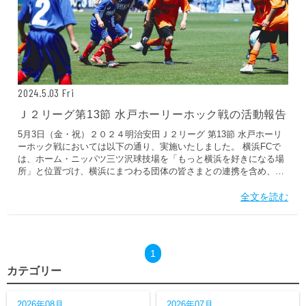
2024.5.03 Fri
Ｊ２リーグ第13節 水戸ホーリーホック戦の活動報告
5月3日（金・祝）２０２４明治安田Ｊ２リーグ 第13節 水戸ホーリ
ーホック戦においては以下の通り、実施いたしました。 横浜FCで
は、ホーム・ニッパツ三ツ沢球技場を「もっと横浜を好きになる場
所」と位置づけ、横浜にまつわる団体の皆さまとの連携を含め、
様々なイベントを実施しています。 横浜FCホームゲーム前座試合
トップチームの試合が行われる前の三ツ沢のピッチで、横浜市内4
全文を読む
種の各団体による前座試合を開催しています。今回は横浜市内少年
少女チーム1、2年生80名が前座試合をおこないました。参加チーム
のみんながピッチの上で笑顔で楽しみました。真剣なプレーや激し
いプレーもありたくさんのゴールがうまれました！...
1
カテゴリー
2026年08月
2026年07月