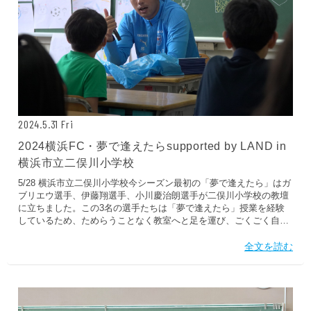
2024.5.31 Fri
2024横浜FC・夢で逢えたらsupported by LAND in
横浜市立二俣川小学校
5/28 横浜市立二俣川小学校今シーズン最初の「夢で逢えたら」はガ
ブリエウ選手、伊藤翔選手、小川慶治朗選手が二俣川小学校の教壇
に立ちました。この3名の選手たちは「夢で逢えたら」授業を経験
しているため、ためらうことなく教室へと足を運び、ごくごく自然
に授業が始まりました。 「人生我以外皆師」「素直な心は人の意見
に耳を傾ける」「すべての失敗は夢の過程」「あきらめない気持ち
全文を読む
よりあきらめたくない気持ち」...