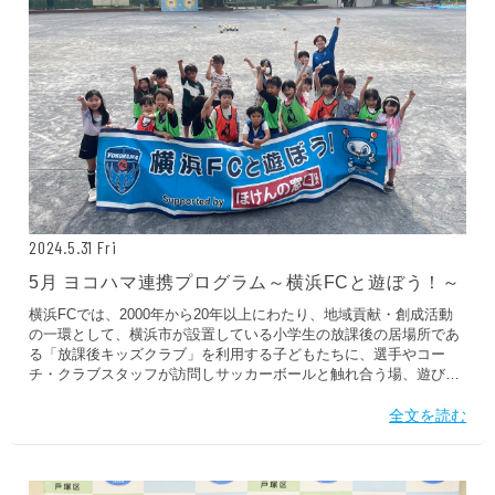
2024.5.31 Fri
5月 ヨコハマ連携プログラム～横浜FCと遊ぼう！～
横浜FCでは、2000年から20年以上にわたり、地域貢献・創成活動
の一環として、横浜市が設置している小学生の放課後の居場所であ
る「放課後キッズクラブ」を利用する子どもたちに、選手やコー
チ・クラブスタッフが訪問しサッカーボールと触れ合う場、遊びの
中から体を動かす場を提供するイベントを実施してきました。 2024
年度も、ニッパツ横浜FCシーガルズの選手たちがご応募いただき当
全文を読む
選した放課後キッズクラブを訪問し、子どもたちに鬼ごっこなどの
アイスブレイク、ボール遊び、試合などを通して、サッカーが好き
な子はもちろんのこと、運動が苦手な子、得意ではない子もみんな
で運動を楽しんでもらうことを目的として実施しています。 2024年