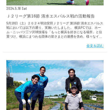
2024.5.18 Sat
Ｊ２リーグ第16節 清水エスパルス戦の活動報告
5月18日（土）２０２４明治安田Ｊ２リーグ 第16節 清水エスパルス
戦においては以下の通り、実施いたしました。 横浜FCでは、ホー
ム・ニッパツ三ツ沢球技場を「もっと横浜を好きになる場所」と位
置づけ、横浜にまつわる団体の皆さまとの連携を含め、様々なイベ
ントを実施しています。 横浜FCホームゲーム前座試合トップチー
ムの試合が行われる前の三ツ沢のピッチで、横浜市内4種の各団体
全文を読む
による前座試合を開催しています。今回は横浜FCスクール生vs清水
エスパルススクール生の前座試合をおこないました。エンブレムを
つけて躍動する姿がたくさん！真剣なプレーや激しいプレーもあり
白熱した試合となりました。...