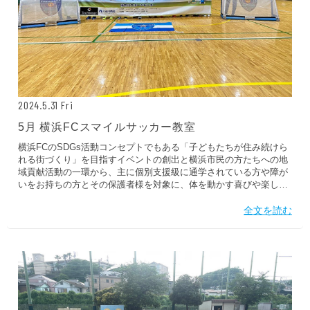
ヒストリー
クラブメンバー
育成ビジョン
パートナー
サステナビリティ
スタータークラブ
試合日程・結果
パートナー一覧
お問い合わせ
ホームタウン活動
スペシャルコンテンツ
アカデミー選手
あしながドリーム基金
横浜FCスポーツクラブ
オリジナルビール
2024.5.31 Fri
アカデミースタッフ
お問い合わせ
ニッパツ横浜FCシーガルズ
5月 横浜FCスマイルサッカー教室
フェニックスクラブ
ゲームスチュワード
横浜FCのSDGs活動コンセプトでもある「子どもたちが住み続けら
サッカースクール
れる街づくり」を目指すイベントの創出と横浜市民の方たちへの地
学生インターンシップ
域貢献活動の一環から、主に個別支援級に通学されている方や障が
いをお持ちの方とその保護者様を対象に、体を動かす喜びや楽しみ
チアスクール
を伝えるために「横浜FCスマイルサッカー教室（親子サッカー教
室）」を2022年度より、保土ケ谷スポーツセンター・神奈川スポー
全文を読む
ツセンターで定期的に実施しています。 2024年5月においては以下
の通り、実施いたしました。 実施場所5月11日(土) ＠神奈川スポー
ツセンター参加人数9組の親子...