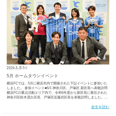
5月においては以下の通り、実施いたしました。 実施校藤塚小学校
今宿南小学校四季の森小学校屏風浦小学校日吉南小学校桂小学校参
加人数277名2024年度累計参加人数277名...
2024.5.31 Fri
5月 ホームタウンイベント
横浜FCでは、5月に横浜市内で開催された下記イベントに参加いた
しました。 参加イベント■5/1 神奈川区、戸塚区 新区長へ表敬訪問
横浜FCの重点活動エリア内で、令和6年度から新区長に着任された
神奈川区鈴木茂久区長、戸塚区近藤武区長を表敬訪問しました。今
シーズンも「区民DAY」をはじめ、様々な分野で行政の皆様と連携
した取り組みを推進していきます。戸塚区へはシーガルズの新井選
全文を読む
手、權野選手も訪問。
https://x.com/yokohama_fc/status/1785881907575628106https://www.tow