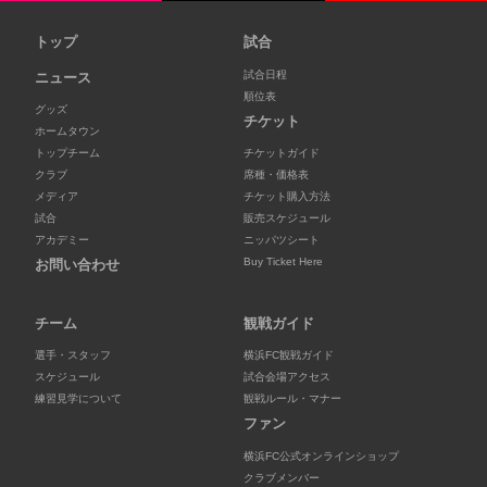
トップ
試合
試合日程
ニュース
順位表
グッズ
チケット
ホームタウン
トップチーム
チケットガイド
クラブ
席種・価格表
メディア
チケット購入方法
試合
販売スケジュール
アカデミー
ニッパツシート
Buy Ticket Here
お問い合わせ
チーム
観戦ガイド
選手・スタッフ
横浜FC観戦ガイド
スケジュール
試合会場アクセス
練習見学について
観戦ルール・マナー
ファン
横浜FC公式オンラインショップ
クラブメンバー