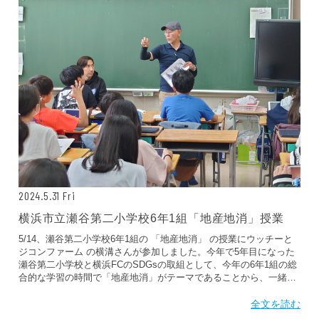
2024.5.31 Fri
横浜市立瀬谷第二小学校6年1組「地産地消」授業
5/14、瀬谷第二小学校6年1組の 「地産地消」 の授業にウッチーと
ジコンファーム の横溝さんが参加しました。今年で5年目になった
瀬谷第二小学校と横浜FCのSDGsの取組として、今年の6年1組の総
合的な学習の時間で「地産地消」がテーマであることから、一緒に
農作物を作ることができないかを探り、毎年サツマイモ作りでお世
話になっているジコンファームさんとの「地産地消」の取組を活か
全文を読む
し、瀬谷第二小学校・横浜FC・ジコンファームの三者のマッチング