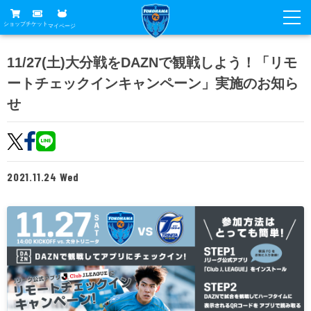
ショップ
チケット
マイページ
ニュース
11/27(土)大分戦をDAZNで観戦しよう！「リモ
ートチェックインキャンペーン」実施のお知ら
グッズ
試合
せ
ホームタウン
試合日程
チケット
トップチーム
順位表
チケットガイド
チーム
クラブ
2021.11.24 Wed
席種・価格表
選手・スタッフ
観戦ガイド
メディア
チケット購入方法
スケジュール
試合
横浜FC観戦ガイド
クラブ
販売スケジュール
練習見学について
アカデミー
試合会場アクセス
クラブ概要
ファン
ニッパツシート
観戦ルール・マナー
フリ丸のページ
Buy Ticket Here
横浜FC公式オンラインショップ
アカデミー