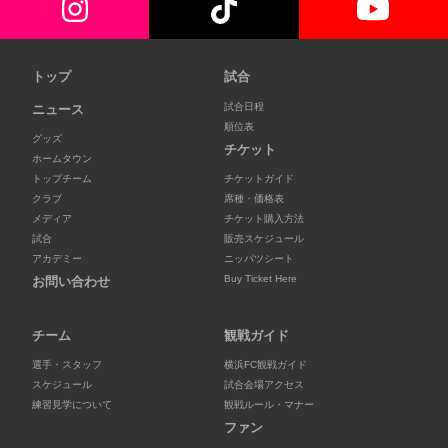
トップ
試合
試合日程
ニュース
順位表
グッズ
チケット
ホームタウン
トップチーム
チケットガイド
クラブ
席種・価格表
メディア
チケット購入方法
試合
販売スケジュール
アカデミー
ニッパツシート
Buy Ticket Here
お問い合わせ
チーム
観戦ガイド
選手・スタッフ
横浜FC観戦ガイド
スケジュール
試合会場アクセス
練習見学について
観戦ルール・マナー
ファン