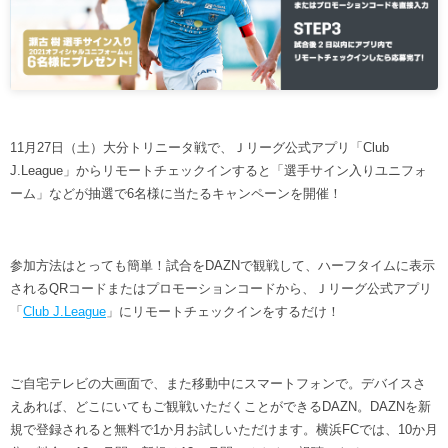
ヒストリー
クラブメンバー
育成ビジョン
パートナー
サステナビリティ
スタータークラブ
試合日程・結果
パートナー一覧
お問い合わせ
ホームタウン活動
スペシャルコンテンツ
アカデミー選手
あしながドリーム基金
横浜FCスポーツクラブ
オリジナルビール
11月27日（土）大分トリニータ戦で、Ｊリーグ公式アプリ「Club
アカデミースタッフ
お問い合わせ
ニッパツ横浜FCシーガルズ
J.League」からリモートチェックインすると「選手サイン入りユニフォ
フェニックスクラブ
ーム」などが抽選で6名様に当たるキャンペーンを開催！
ゲームスチュワード
サッカースクール
学生インターンシップ
参加方法はとっても簡単！試合をDAZNで観戦して、ハーフタイムに表示
チアスクール
されるQRコードまたはプロモーションコードから、Ｊリーグ公式アプリ
「
Club J.League
」にリモートチェックインをするだけ！
ご自宅テレビの大画面で、また移動中にスマートフォンで。デバイスさ
えあれば、どこにいてもご観戦いただくことができるDAZN。DAZNを新
規で登録されると無料で1か月お試しいただけます。横浜FCでは、10か月