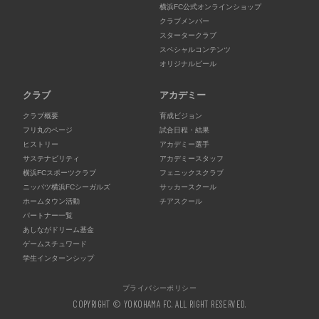
横浜FC公式オンラインショップ
クラブメンバー
スタータークラブ
スペシャルコンテンツ
オリジナルビール
クラブ
アカデミー
クラブ概要
育成ビジョン
フリ丸のページ
試合日程・結果
ヒストリー
アカデミー選手
サステナビリティ
アカデミースタッフ
横浜FCスポーツクラブ
フェニックスクラブ
ニッパツ横浜FCシーガルズ
サッカースクール
ホームタウン活動
チアスクール
パートナー一覧
あしながドリーム基金
ゲームスチュワード
学生インターンシップ
プライバシーポリシー
COPYRIGHT © YOKOHAMA FC. ALL RIGHT RESERVED.