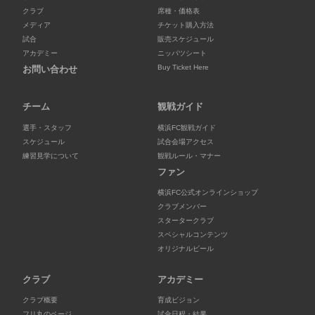
クラブ
席種・価格表
メディア
チケット購入方法
試合
販売スケジュール
アカデミー
ニッパツシート
Buy Ticket Here
お問い合わせ
チーム
観戦ガイド
選手・スタッフ
横浜FC観戦ガイド
スケジュール
試合会場アクセス
練習見学について
観戦ルール・マナー
ファン
横浜FC公式オンラインショップ
クラブメンバー
スタータークラブ
スペシャルコンテンツ
オリジナルビール
クラブ
アカデミー
クラブ概要
育成ビジョン
フリ丸のページ
試合日程・結果