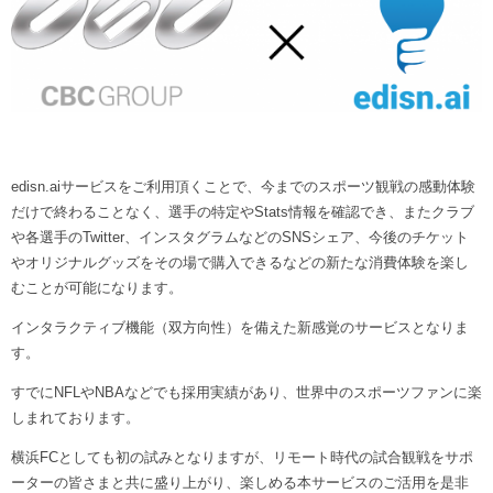
ヒストリー
クラブメンバー
育成ビジョン
パートナー
サステナビリティ
スタータークラブ
試合日程・結果
パートナー一覧
お問い合わせ
ホームタウン活動
スペシャルコンテンツ
アカデミー選手
あしながドリーム基金
横浜FCスポーツクラブ
オリジナルビール
アカデミースタッフ
お問い合わせ
ニッパツ横浜FCシーガルズ
edisn.aiサービスをご利用頂くことで、今までのスポーツ観戦の感動体験
フェニックスクラブ
だけで終わることなく、選手の特定やStats情報を確認でき、またクラブ
ゲームスチュワード
や各選手のTwitter、インスタグラムなどのSNSシェア、今後のチケット
サッカースクール
やオリジナルグッズをその場で購入できるなどの新たな消費体験を楽し
学生インターンシップ
むことが可能になります。
チアスクール
インタラクティブ機能（双方向性）を備えた新感覚のサービスとなりま
す。
すでにNFLやNBAなどでも採用実績があり、世界中のスポーツファンに楽
しまれております。
横浜FCとしても初の試みとなりますが、リモート時代の試合観戦をサポ
ーターの皆さまと共に盛り上がり、楽しめる本サービスのご活用を是非