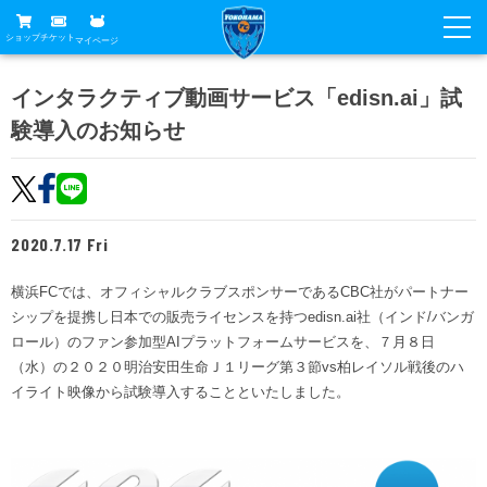
ショップ
チケット
マイページ
ニュース
インタラクティブ動画サービス「edisn.ai」試
験導入のお知らせ
グッズ
試合
ホームタウン
試合日程
チケット
トップチーム
順位表
2020.7.17 Fri
チケットガイド
チーム
クラブ
席種・価格表
横浜FCでは、オフィシャルクラブスポンサーであるCBC社がパートナー
選手・スタッフ
観戦ガイド
メディア
シップを提携し日本での販売ライセンスを持つedisn.ai社（インド/バンガ
チケット購入方法
スケジュール
ロール）のファン参加型AIプラットフォームサービスを、７月８日
試合
横浜FC観戦ガイド
クラブ
（水）の２０２０明治安田生命Ｊ１リーグ第３節vs柏レイソル戦後のハ
販売スケジュール
練習見学について
イライト映像から試験導入することといたしました。
アカデミー
試合会場アクセス
クラブ概要
ファン
ニッパツシート
観戦ルール・マナー
フリ丸のページ
Buy Ticket Here
横浜FC公式オンラインショップ
アカデミー