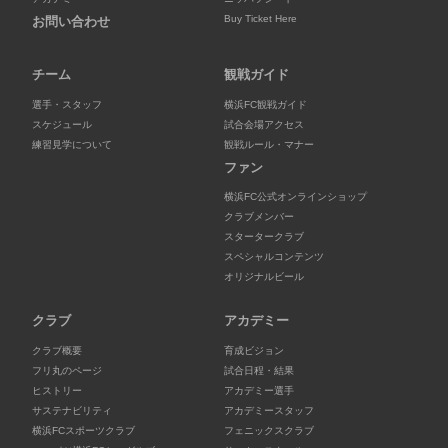
Buy Ticket Here
お問い合わせ
チーム
観戦ガイド
選手・スタッフ
横浜FC観戦ガイド
スケジュール
試合会場アクセス
練習見学について
観戦ルール・マナー
ファン
横浜FC公式オンラインショップ
クラブメンバー
スタータークラブ
スペシャルコンテンツ
オリジナルビール
クラブ
アカデミー
クラブ概要
育成ビジョン
フリ丸のページ
試合日程・結果
ヒストリー
アカデミー選手
サステナビリティ
アカデミースタッフ
横浜FCスポーツクラブ
フェニックスクラブ