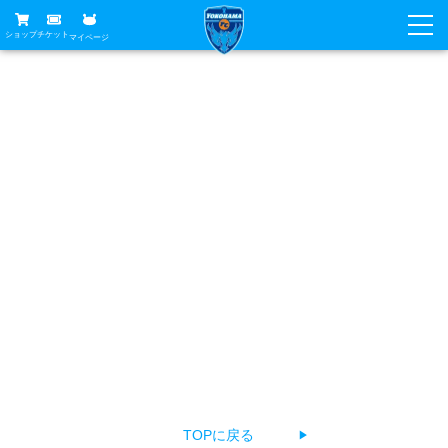
ショップ
チケット
マイページ
ニュース
お探しのページは見つかりませんでした
グッズ
試合
ホームタウン
あなたがアクセスしようとしたページは削除されたか
試合日程
チケット
URLが変更されている、もしくは公開前のため見つけるこ
トップチーム
順位表
チケットガイド
チーム
とができません。
クラブ
お手数ですが、以下の方法でページをお探しください。
席種・価格表
選手・スタッフ
観戦ガイド
メディア
チケット購入方法
The page you're looking for can't be found.
スケジュール
試合
横浜FC観戦ガイド
クラブ
Return to top, select a language, or contact us about a
販売スケジュール
練習見学について
アカデミー
試合会場アクセス
problem.
クラブ概要
ファン
ニッパツシート
観戦ルール・マナー
フリ丸のページ
Buy Ticket Here
横浜FC公式オンラインショップ
アカデミー
TOPに戻る
▶