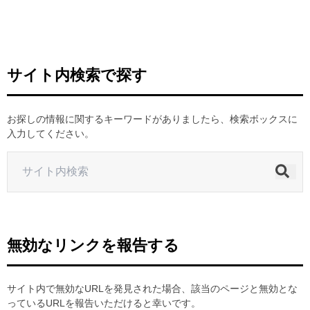
ヒストリー
クラブメンバー
育成ビジョン
パートナー
サステナビリティ
スタータークラブ
試合日程・結果
パートナー一覧
お問い合わせ
ホームタウン活動
スペシャルコンテンツ
サイト内検索で探す
アカデミー選手
あしながドリーム基金
横浜FCスポーツクラブ
オリジナルビール
アカデミースタッフ
お問い合わせ
ニッパツ横浜FCシーガルズ
お探しの情報に関するキーワードがありましたら、検索ボックスに
フェニックスクラブ
入力してください。
ゲームスチュワード
サッカースクール
学生インターンシップ
チアスクール
無効なリンクを報告する
サイト内で無効なURLを発見された場合、該当のページと無効とな
っているURLを報告いただけると幸いです。