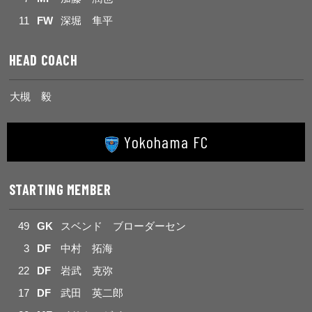
11
FW
深堀 隼平
HEAD COACH
大槻 毅
Yokohama FC
STARTING MEMBER
49
GK
スベンド ブローダーセン
3
DF
中村 拓海
22
DF
岩武 克弥
17
DF
武田 英二郎