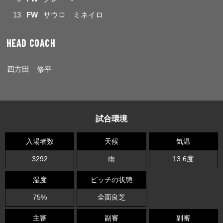
13
FW
サウロ ミネイロ
HEAD COACH
四方田 修平
試合環境
入場者数
天候
気温
3292
雨
13.6度
湿度
ピッチの状態
75%
全面良芝
主審
副審
副審