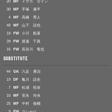
20
MF
イサカ ゼイン
30
MF
手塚 康平
4
MF
高橋 秀人
48
MF
山下 諒也
18
FW
小川 航基
39
FW
渡邉 千真
16
FW
長谷川 竜也
SUBSTITUTE
44
GK
六反 勇治
19
DF
亀川 諒史
7
MF
松浦 拓弥
10
MF
安永 玲央
25
MF
中村 俊輔
9
FW
クレーベ