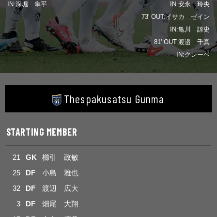
IN:深堀 隼平
IN:安永 玲央
73' OUT:イサカ ゼイン
IN:亀川 諒史
81' OUT:渡邉 千真
IN:クレーベ
Thespakusatsu Gunma
STARTING MEMBER
21
GK
櫛引 政敏
25
DF
小島 雅也
32
DF
渡辺 広大
3
DF
畑尾 大翔