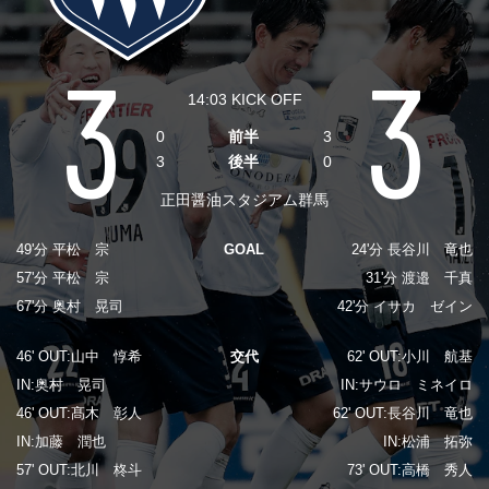
ヒストリー
クラブメンバー
育成ビジョン
パートナー
サステナビリティ
3
3
スタータークラブ
試合日程・結果
パートナー一覧
お問い合わせ
ホームタウン活動
14:03
KICK OFF
スペシャルコンテンツ
アカデミー選手
あしながドリーム基金
0
前半
3
横浜FCスポーツクラブ
オリジナルビール
3
後半
0
アカデミースタッフ
お問い合わせ
ニッパツ横浜FCシーガルズ
正田醤油スタジアム群馬
フェニックスクラブ
ゲームスチュワード
49'分 平松 宗
GOAL
24'分 長谷川 竜也
サッカースクール
学生インターンシップ
57'分 平松 宗
31'分 渡邉 千真
チアスクール
67'分 奥村 晃司
42'分 イサカ ゼイン
46' OUT:山中 惇希
交代
62' OUT:小川 航基
IN:奥村 晃司
IN:サウロ ミネイロ
46' OUT:髙木 彰人
62' OUT:長谷川 竜也
IN:加藤 潤也
IN:松浦 拓弥
57' OUT:北川 柊斗
73' OUT:高橋 秀人