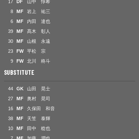
17
DF
山中 惇希
8
MF
岩上 祐三
6
MF
内田 達也
39
MF
髙木 彰人
30
MF
山根 永遠
23
FW
平松 宗
9
FW
北川 柊斗
SUBSTITUTE
44
GK
山田 晃士
27
MF
奥村 晃司
16
MF
久保田 和音
38
MF
天笠 泰輝
10
MF
田中 稔也
7
MF
加藤 潤也