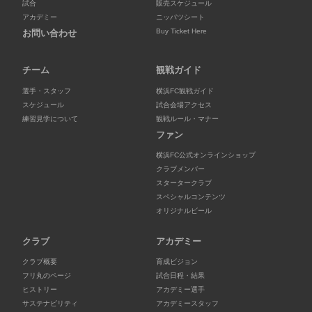
試合
販売スケジュール
アカデミー
ニッパツシート
Buy Ticket Here
お問い合わせ
チーム
観戦ガイド
選手・スタッフ
横浜FC観戦ガイド
スケジュール
試合会場アクセス
練習見学について
観戦ルール・マナー
ファン
横浜FC公式オンラインショップ
クラブメンバー
スタータークラブ
スペシャルコンテンツ
オリジナルビール
クラブ
アカデミー
クラブ概要
育成ビジョン
フリ丸のページ
試合日程・結果
ヒストリー
アカデミー選手
サステナビリティ
アカデミースタッフ