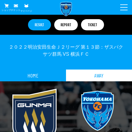
ショップ
チケット
マイページ
ニュース
RESULT
REPORT
TICKET
グッズ
試合
２０２２明治安田生命Ｊ２リーグ 第１３節：ザスパク
ホームタウン
試合日程
チケット
サツ群馬 VS 横浜ＦＣ
トップチーム
順位表
チケットガイド
チーム
クラブ
HOME
AWAY
席種・価格表
選手・スタッフ
観戦ガイド
メディア
チケット購入方法
スケジュール
試合
横浜FC観戦ガイド
クラブ
販売スケジュール
練習見学について
アカデミー
試合会場アクセス
クラブ概要
ファン
ニッパツシート
観戦ルール・マナー
フリ丸のページ
Buy Ticket Here
横浜FC公式オンラインショップ
アカデミー