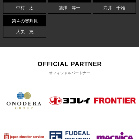
中村 太
蒲澤 淳一
穴井 千雅
第４の審判員
大矢 充
OFFICIAL PARTNER
オフィシャルパートナー