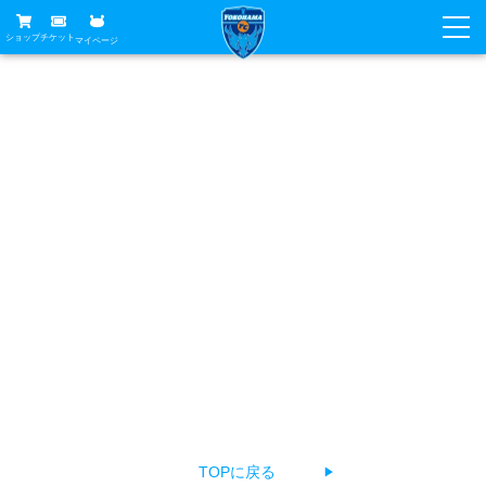
ショップ
チケット
マイページ
ニュース
お探しのページは見つかりませんでした
グッズ
試合
ホームタウン
あなたがアクセスしようとしたページは削除されたか
試合日程
チケット
URLが変更されている、もしくは公開前のため見つけるこ
トップチーム
順位表
チケットガイド
チーム
とができません。
クラブ
お手数ですが、以下の方法でページをお探しください。
席種・価格表
選手・スタッフ
観戦ガイド
メディア
チケット購入方法
The page you're looking for can't be found.
スケジュール
試合
横浜FC観戦ガイド
クラブ
Return to top, select a language, or contact us about a
販売スケジュール
練習見学について
アカデミー
試合会場アクセス
problem.
クラブ概要
ファン
ニッパツシート
観戦ルール・マナー
フリ丸のページ
Buy Ticket Here
横浜FC公式オンラインショップ
アカデミー
TOPに戻る
▶