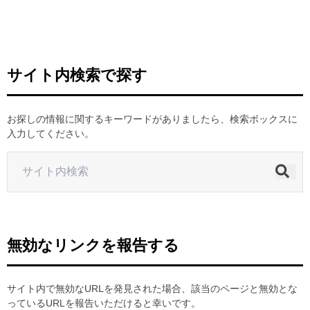
ヒストリー
クラブメンバー
育成ビジョン
パートナー
サステナビリティ
スタータークラブ
試合日程・結果
パートナー一覧
お問い合わせ
ホームタウン活動
スペシャルコンテンツ
サイト内検索で探す
アカデミー選手
あしながドリーム基金
横浜FCスポーツクラブ
オリジナルビール
アカデミースタッフ
お問い合わせ
ニッパツ横浜FCシーガルズ
お探しの情報に関するキーワードがありましたら、検索ボックスに
フェニックスクラブ
入力してください。
ゲームスチュワード
サッカースクール
学生インターンシップ
チアスクール
無効なリンクを報告する
サイト内で無効なURLを発見された場合、該当のページと無効とな
っているURLを報告いただけると幸いです。