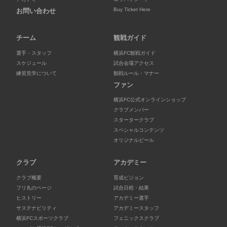
Buy Ticket Here
お問い合わせ
チーム
観戦ガイド
選手・スタッフ
横浜FC観戦ガイド
スケジュール
試合会場アクセス
練習見学について
観戦ルール・マナー
ファン
横浜FC公式オンラインショップ
クラブメンバー
スタータークラブ
スペシャルコンテンツ
オリジナルビール
クラブ
アカデミー
クラブ概要
育成ビジョン
フリ丸のページ
試合日程・結果
ヒストリー
アカデミー選手
サステナビリティ
アカデミースタッフ
横浜FCスポーツクラブ
フェニックスクラブ