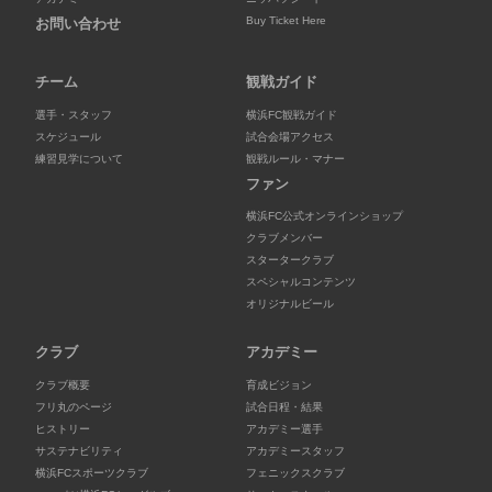
Buy Ticket Here
お問い合わせ
チーム
観戦ガイド
選手・スタッフ
横浜FC観戦ガイド
スケジュール
試合会場アクセス
練習見学について
観戦ルール・マナー
ファン
横浜FC公式オンラインショップ
クラブメンバー
スタータークラブ
スペシャルコンテンツ
オリジナルビール
クラブ
アカデミー
クラブ概要
育成ビジョン
フリ丸のページ
試合日程・結果
ヒストリー
アカデミー選手
サステナビリティ
アカデミースタッフ
横浜FCスポーツクラブ
フェニックスクラブ