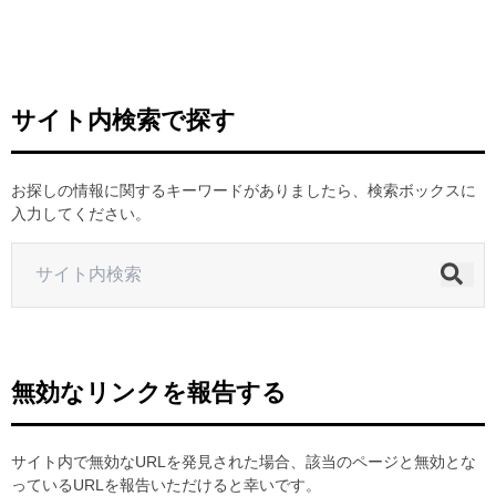
ヒストリー
クラブメンバー
育成ビジョン
パートナー
サステナビリティ
スタータークラブ
試合日程・結果
パートナー一覧
お問い合わせ
ホームタウン活動
スペシャルコンテンツ
サイト内検索で探す
アカデミー選手
あしながドリーム基金
横浜FCスポーツクラブ
オリジナルビール
アカデミースタッフ
お問い合わせ
ニッパツ横浜FCシーガルズ
お探しの情報に関するキーワードがありましたら、検索ボックスに
フェニックスクラブ
入力してください。
ゲームスチュワード
サッカースクール
学生インターンシップ
チアスクール
無効なリンクを報告する
サイト内で無効なURLを発見された場合、該当のページと無効とな
っているURLを報告いただけると幸いです。