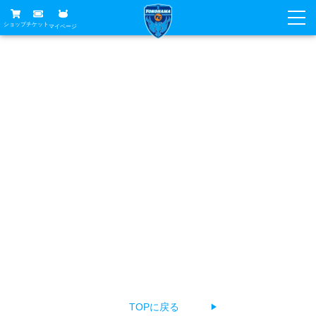
ショップ
チケット
マイページ
ニュース
お探しのページは見つかりませんでした
グッズ
試合
ホームタウン
あなたがアクセスしようとしたページは削除されたか
試合日程
チケット
URLが変更されている、もしくは公開前のため見つけるこ
トップチーム
順位表
チケットガイド
チーム
とができません。
クラブ
お手数ですが、以下の方法でページをお探しください。
席種・価格表
選手・スタッフ
観戦ガイド
メディア
チケット購入方法
The page you're looking for can't be found.
スケジュール
試合
横浜FC観戦ガイド
クラブ
Return to top, select a language, or contact us about a
販売スケジュール
練習見学について
アカデミー
試合会場アクセス
problem.
クラブ概要
ファン
ニッパツシート
観戦ルール・マナー
フリ丸のページ
Buy Ticket Here
横浜FC公式オンラインショップ
アカデミー
TOPに戻る
▶