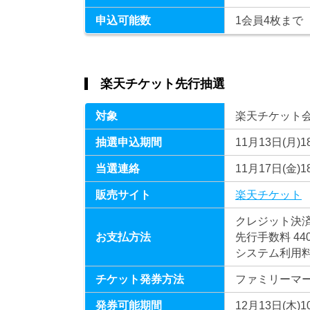
申込可能数
1会員4枚まで
楽天チケット先行抽選
対象
楽天チケット
抽選申込期間
11月13日(月)18
当選連絡
11月17日(金)18
販売サイト
楽天チケット
クレジット決済
お支払方法
先行手数料 440
システム利用料 
チケット発券方法
ファミリーマ
発券可能期間
12月13日(木)1