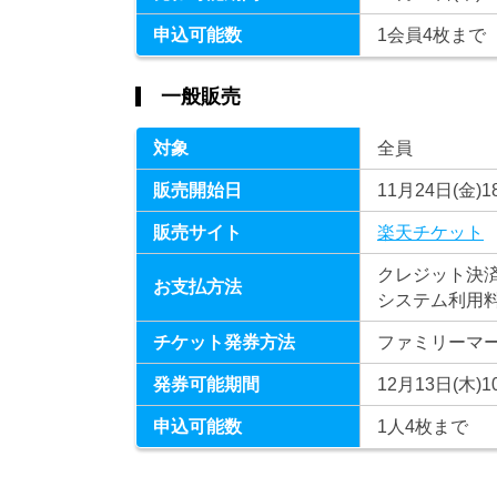
申込可能数
1会員4枚まで
一般販売
対象
全員
販売開始日
11月24日(金)1
販売サイト
楽天チケット
クレジット決済
お支払方法
システム利用料 
チケット発券方法
ファミリーマ
発券可能期間
12月13日(木)1
申込可能数
1人4枚まで