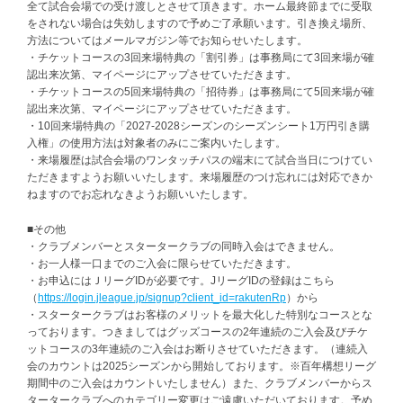
全て試合会場での受け渡しとさせて頂きます。ホーム最終節までに受取
をされない場合は失効しますので予めご了承願います。引き換え場所、
方法についてはメールマガジン等でお知らせいたします。
・チケットコースの3回来場特典の「割引券」は事務局にて3回来場が確
認出来次第、マイページにアップさせていただきます。
・チケットコースの5回来場特典の「招待券」は事務局にて5回来場が確
認出来次第、マイページにアップさせていただきます。
・10回来場特典の「2027‐2028シーズンのシーズンシート1万円引き購
入権」の使用方法は対象者のみにご案内いたします。
・来場履歴は試合会場のワンタッチパスの端末にて試合当日につけてい
ただきますようお願いいたします。来場履歴のつけ忘れには対応できか
ねますのでお忘れなきようお願いいたします。
■その他
・クラブメンバーとスタータークラブの同時入会はできません。
・お一人様一口までのご入会に限らせていただきます。
・お申込にはＪリーグIDが必要です。JリーグIDの登録はこちら
（
https://login.jleague.jp/signup?client_id=rakutenRp
）から
・スタータークラブはお客様のメリットを最大化した特別なコースとな
っております。つきましてはグッズコースの2年連続のご入会及びチケ
ットコースの3年連続のご入会はお断りさせていただきます。（連続入
会のカウントは2025シーズンから開始しております。※百年構想リーグ
期間中のご入会はカウントいたしません）また、クラブメンバーからス
タータークラブへのカテゴリー変更はご遠慮いただいております。予め