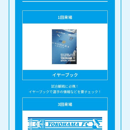
1
回来場
イヤーブック
試合観戦に必携！
イヤーブックで選手の情報などを要チェック！
3
回来場