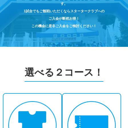
ヒストリー
す。
クラブメンバー
育成ビジョン
パートナー
1試合でもご観戦いただくならスタータークラブへの
サステナビリティ
スタータークラブ
ご入会が断然お得！
試合日程・結果
パートナー一覧
お問い合わせ
ホームタウン活動
この機会に是非ご入会をご検討ください！
スペシャルコンテンツ
アカデミー選手
あしながドリーム基金
横浜FCスポーツクラブ
オリジナルビール
アカデミースタッフ
お問い合わせ
ニッパツ横浜FCシーガルズ
フェニックスクラブ
ゲームスチュワード
サッカースクール
選べる２コース！
学生インターンシップ
チアスクール