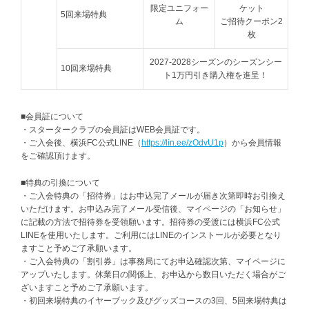
限定ユニフォー
ケット
5回来場特典
ム
ご招待クーポン2
枚
2027-2028シーズンのシーズンシー
10回来場特典
ト1万円引き購入権を進呈！
■会員証について
・スタータークラブの会員証はWEB会員証です。
・ご入会後、横浜FC公式LINE（
https://lin.ee/zOdvU1p
）から会員情報
をご確認頂けます。
■特典の引換について
・ご入会特典の「招待券」はお申込完了メールが届き次第即時お引換え
いただけます。お申込み完了メール受信後、マイページの「お知らせ」
に記載の方法で招待券を受領願います。招待券の受渡には横浜FC公式
LINEを使用いたします。ご利用にはLINEのインストールが必要となり
ますこと予めご了承願います。
・ご入会特典の「割引券」は事務局にてお申込確認次第、マイページに
アップいたします。休業日の関係上、お申込から数日いただく場合がご
ざいますこと予めご了承願います。
・初回来場特典のイヤーブック及びグッズコースの3回、5回来場特典は