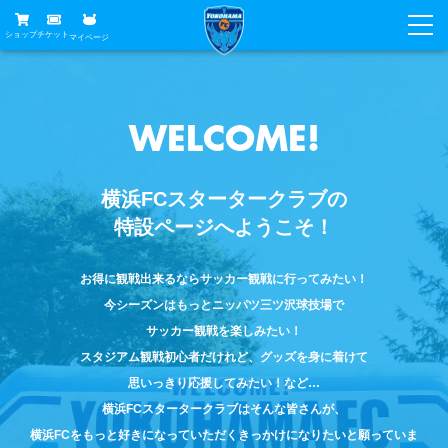
スタータークラブ入会はこちら
▶
ショップ
チケット
マイページ
ニュース
グッズ
試合
WELCOME!
ホームタウン
試合日程
チケット
横浜FCスタータークラブの
トップチーム
順位表
チケットガイド
特設ページへようこそ！
チーム
クラブ
席種・価格表
選手・スタッフ
観戦ガイド
お得に観戦出来るならサッカー観戦に行ってみたい！
メディア
チケット購入方法
今シーズンはもっとニッパツ三ツ沢球技場で
スケジュール
試合
横浜FC観戦ガイド
クラブ
サッカー観戦を楽しみたい！
販売スケジュール
練習見学について
スタジアム観戦初心者だけれど、グッズを身に着けて
アカデミー
試合会場アクセス
クラブ概要
ファン
ニッパツシート
思いっきり応援してみたい！など…
観戦ルール・マナー
横浜FCスタータークラブはそんな皆さんが、
フリ丸のページ
Buy Ticket Here
横浜FC公式オンラインショップ
アカデミー
横浜FCをもっと好きになっていただくきっかけになりたいと願っていま