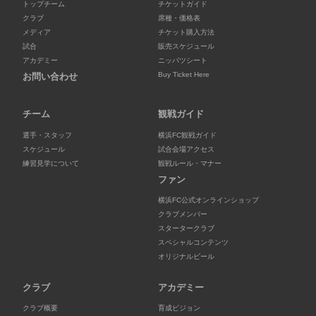
トップチーム
チケットガイド
クラブ
席種・価格表
メディア
チケット購入方法
試合
販売スケジュール
アカデミー
ニッパツシート
Buy Ticket Here
お問い合わせ
チーム
観戦ガイド
選手・スタッフ
横浜FC観戦ガイド
スケジュール
試合会場アクセス
練習見学について
観戦ルール・マナー
ファン
横浜FC公式オンラインショップ
クラブメンバー
スタータークラブ
スペシャルコンテンツ
オリジナルビール
クラブ
アカデミー
クラブ概要
育成ビジョン