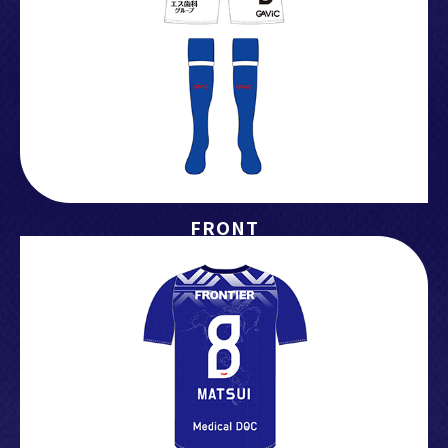
選手決定のお知らせ
2024.10.11
12/15(日)「松井大輔引退試合 -Le dernier dribble-」ユニ
フォーム販売について
2024.10.11
FRONT
12/15(日)「松井大輔引退試合 -Le dernier dribble-」特設
オンラインストアオープンのお知らせ
2024.10.11
12/15(日)「松井大輔引退試合 -Le dernier dribble-」大会
エンブレム・ユニフォームデザイン決定！「the
Apartment」がデザイン監修