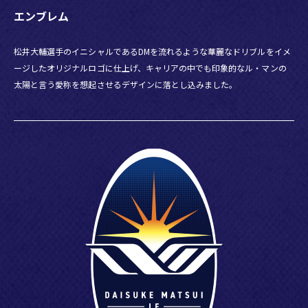
STARSEEDS SPECIAL MATCH～」スタジアムグルメ情報！
エンブレム
松井大輔選手のイニシャルであるDMを流れるような華麗なドリブルをイメ
2024.12.05
ージしたオリジナルロゴに仕上げ、キャリアの中でも印象的なル・マンの
12/15(日)「松井大輔引退試合-Le dernier dribble-～
太陽と言う愛称を想起させるデザインに落とし込みました。
STARSEEDS SPECIAL MATCH～」をABEMAにて無料生中
継決定！
2024.12.03
12/15(日)「松井大輔引退試合-Le dernier dribble-～
STARSEEDS SPECIAL MATCH～」パンサー尾形、EXIT り
んたろー。が出場決定！松井大運動会にもMC出演
2024.12.02
12/15(日)「松井大輔引退試合-Le dernier dribble-～
STARSEEDS SPECIAL MATCH～」追加出場選手について