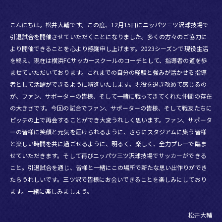
こんにちは。松井大輔です。この度、12月15日にニッパツ三ツ沢球技場で
引退試合を開催させていただくことになりました。多くの方々のご協力に
より開催できることを心より感謝申し上げます。2023シーズンで現役生活
を終え、現在は横浜FCサッカースクールのコーチとして、指導者の道を歩
ませていただいております。これまでの自分の経験と強みが活かせる指導
者として活躍ができるように精進いたします。現役を退き改めて感じるの
が、ファン、サポーターの皆様、そして一緒に戦ってきてくれた仲間の存在
の大きさです。今回の試合でファン、サポーターの皆様、そして戦友たちに
ピッチの上で再会することができ大変うれしく思います。ファン、サポータ
ーの皆様に笑顔と元気を届けられるように、さらにスタジアムに集う皆様
と楽しい時間を共に過ごせるように、明るく、楽しく、全力プレーで臨ま
せていただきます。そして再びニッパツ三ツ沢球技場でサッカーができる
こと。引退試合を通じ、皆様と一緒にこの場所で新たな思い出作りができ
たらうれしいです。三ツ沢で皆様にお会いできることを楽しみにしており
ます。一緒に楽しみましょう。
松井大輔