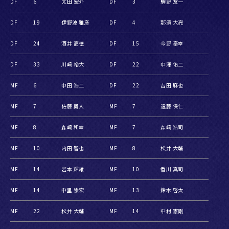
DF
6
太田 宏介
DF
3
駒野 友一
DF
19
伊野波 雅彦
DF
4
那須 大亮
DF
24
酒井 高徳
DF
15
今野 泰幸
DF
33
川﨑 裕大
DF
22
中澤 佑二
MF
6
中田 浩二
DF
22
吉田 麻也
MF
7
佐藤 勇人
MF
7
遠藤 保仁
MF
8
森崎 和幸
MF
7
森﨑 浩司
MF
10
内田 智也
MF
8
松井 大輔
MF
14
岩本 輝雄
MF
10
香川 真司
MF
14
中里 崇宏
MF
13
鈴木 啓太
MF
22
松井 大輔
MF
14
中村 憲剛