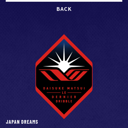
2024.11.11
BACK
12/15(日)「松井大輔引退試合 -Le dernier dribble-」完売
席種のお知らせ
2024.11.11
12/15(日)「松井大輔引退試合 -Le dernier dribble-」三浦
知良選手出場決定のお知らせ
2024.11.11
【オンラインストア限定】11/11(月)18時より「【第3弾】
松井大輔引退試合記念グッズ」受注販売のお知らせ
2024.11.06
【オンラインストア限定】11/6(水)20時より「松井大輔引
JAPAN DREAMS
退試合記念グッズ 第2弾」受注販売のお知らせ