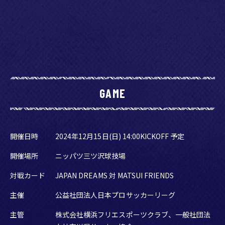
12/15(日)「松井大輔引退試合-Le dernier dribble-～
STARSEEDS SPECIAL MATCH～」やべっち出場決定！
2024.12.10
12/15(日)「松井大輔引退試合-Le dernier dribble-～
STARSEEDS SPECIAL MATCH～」追加出場選手について
GAME
2024.12.08
【メディア情報】12/8(日)「ABEMAスポーツタイム」へ松
開催日時
2024年12月15日(日) 14:00KICKOFF 予定
井大輔氏が出演！
開催場所
ニッパツ三ツ沢球技場
対戦カード
JAPAN DREAMS 対 MATSUI FRIENDS
2024.12.07
12/15(日)「松井大輔引退試合-Le dernier dribble-～
主催
公益社団法人日本プロサッカーリーグ
STARSEEDS SPECIAL MATCH～」イベント情報！
主管
株式会社横浜フリエスポーツクラブ、一般社団法