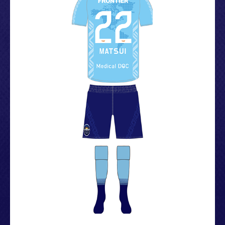
STARSEEDS SPECIAL MATCH～」追加出場選手について
2024.11.15
12/15(日)「松井大輔引退試合-Le dernier dribble-～
STARSEEDS SPECIAL MATCH～」にて「松井”大”運動会」
開催決定！
2024.11.13
【メディア情報】11/13(水) 松井大輔氏 フジテレビ系「ぽか
ぽか」へ生出演！
2024.11.11
12/15(日)「松井大輔引退試合 -Le dernier dribble-」ユニ
フォームスポンサーおよび冠スポンサー決定のお知らせ