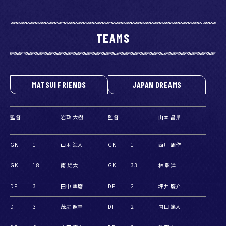
TEAMS
MATSUI FRIENDS
JAPAN DREAMS
監督
岩政 大樹
監督
山本 昌邦
GK
1
山本 海人
GK
1
西川 周作
GK
18
南 雄太
GK
33
林 彰洋
DF
3
田中 隼磨
DF
2
坪井 慶介
DF
3
茂庭 照幸
DF
2
内田 篤人