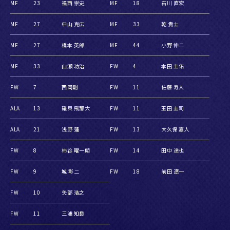
MF
23
福西 崇史
MF
18
石川 直宏
MF
27
中山 克広
MF
33
乾 貴士
MF
27
橋本 英郎
MF
44
小野 伸二
MF
33
山瀬 功治
FW
4
本田 圭佑
FW
7
西岡剛
FW
11
佐藤 寿人
ALA
13
礒貝 飛那大
FW
11
玉田 圭司
ALA
21
浅野 蓮
FW
13
大久保 嘉人
FW
8
柿谷 曜一朗
FW
14
田中 達也
FW
9
城 彰二
FW
18
前田 遼一
FW
10
矢部 浩之
FW
11
三浦 知良