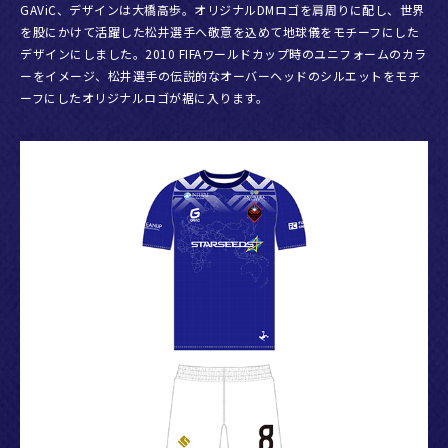
GAViC、デザインは大橋高歩。オリジナルDMロゴを肩周りに配し、世界
を股にかけて活躍した松井選手へ敬意を込めて地球儀をモチーフにした
2024.11.01
デザインにしました。2010 FIFAワールドカップ時のユニフォームのカラ
【オンラインストア限定】11/1(金)18時より「松井大輔引
ーをイメージ、松井選手の伝説的なオーバーヘッドのシルエットをモチ
ーフにしたオリジナルロゴが裾に入ります。
退試合記念グッズ 第1弾」受注販売のお知らせ
2024.10.30
12/15(日)「松井大輔引退試合 -Le dernier dribble-」追加
出場選手について
2024.10.23
「松井大輔引退試合-Le dernier dribble-特設オンラインス
トア」にて松井大輔直筆サイン入りユニフォーム販売！
2024.10.18
12/15(日)「松井大輔引退試合 -Le dernier dribble-」出場