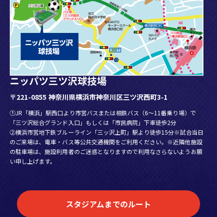
ニッパツ三ツ沢球技場
〒221-0855 神奈川県横浜市神奈川区三ツ沢西町3-1
①JR「横浜」駅西口より市営バスまたは相鉄バス（6～11番乗り場）で
「三ツ沢総合グランド入口」もしくは「市民病院」下車徒歩2分
②横浜市営地下鉄ブルーライン「三ッ沢上町」駅より徒歩15分※試合当日
のご来場は、電車・バス等公共交通機関をご利用ください。※近隣他施設
の駐車場は、施設利用者のご迷惑となりますので利用なさらないようお願
い申し上げます。
スタジアムまでのルート