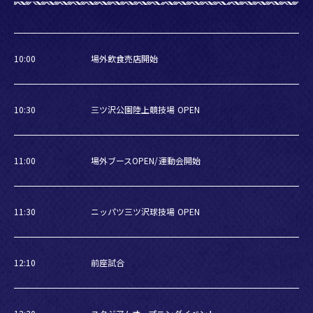
10:00
場外飲食売店開始
10:30
三ツ沢公園陸上競技場 OPEN
11:00
場外ブースOPEN/運動会開始
11:30
ニッパツ三ツ沢球技場 OPEN
12:10
前座試合