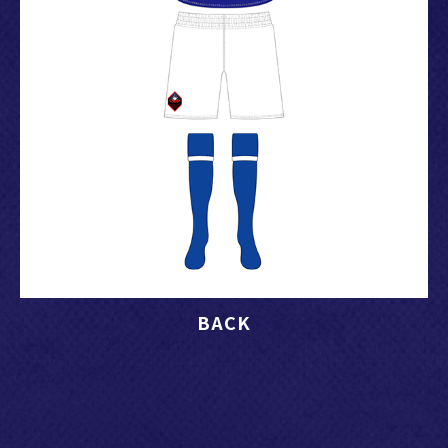
2024.10.03
12/15(日)「松井大輔引退試合 -Le dernier dribble-」特設
サイトを更新・キービジュアル決定！
2024.10.03
12/15(日)「松井大輔引退試合 -Le dernier dribble-」チケ
ット販売に関するお知らせ
2024.07.17
12/15(日)に「松井大輔引退試合 -Le dernier dribble-」開
催決定！
BACK