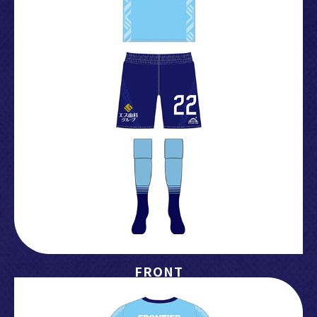
2024.11.26
12/15(日)「松井大輔引退試合-Le dernier dribble-～
STARSEEDS SPECIAL MATCH～」に吉田麻也選手出場決定
2024.11.23
【メディア情報】11/24(日) TBSテレビ「KICK OFF!Ｊ」へ
松井大輔氏が出演！
2024.11.26
12/15(日)「松井大輔引退試合-Le dernier dribble-～
STARSEEDS SPECIAL MATCH～」にてHAN-KUN（湘南乃
風）来場！スペシャルライブも開催！
FRONT
2024.11.22
12/15(日)「松井大輔引退試合-Le dernier dribble-～