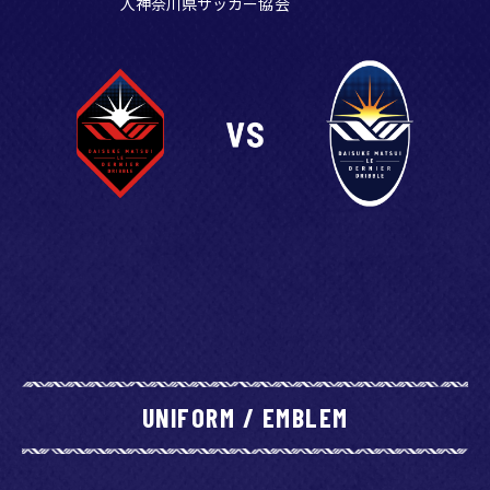
人神奈川県サッカー協会
2024.12.06
12/15(日)「松井大輔引退試合-Le dernier dribble-～
STARSEEDS SPECIAL MATCH～」に山本海人選手出場決定
2024.12.06
12/15(日)「松井大輔引退試合-Le dernier dribble-～
STARSEEDS SPECIAL MATCH～」ナオト・インティライミ
が出場決定！スペシャルライブも開催！
2024.12.07
12/15(日)「松井大輔引退試合-Le dernier dribble-～
STARSEEDS SPECIAL MATCH～」グッズ情報！
UNIFORM / EMBLEM
2024.12.07
12/15(日)「松井大輔引退試合-Le dernier dribble-～