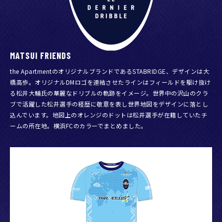
2024.11.27
サッカー人生のラストを彩る「松井大輔メモリアルブック
2000-2023 -Le dernier dribble-」を12/15(日)松井大輔
MATSUI FRIENDS
引退試合会場にて先行発売決定！
the ApartmentのオリジナルブランドであるSTABRIDGE、デザインは大
橋高歩。オリジナルDMロゴを連結させたラインはフィールドを駆け抜け
2024.11.27
る松井大輔氏の華麗なドリブルの軌跡をイメージ。世界中の沢山のクラ
ブで活躍した松井選手の経歴に敬意を表し世界地図をデザインに落とし
12/15(日)「松井大輔引退試合-Le dernier dribble-～
込んでいます。地図上のオレンジのドットは松井選手が在籍していたチ
STARSEEDS SPECIAL MATCH～」両チーム監督決定のお知
ームの所在地。横浜FCのカラーでまとめました。
らせ
2024.11.26
12/15(日)「松井大輔引退試合-Le dernier dribble-～
STARSEEDS SPECIAL MATCH～」にてGAKU-MC来場！ス
ペシャルライブも開催！