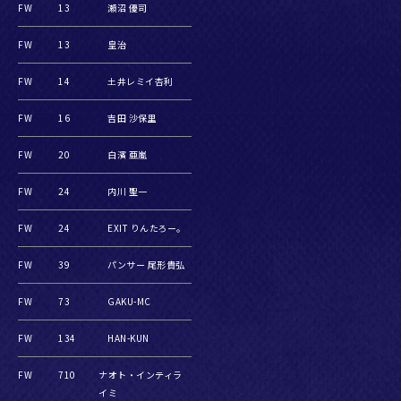
FW
13
瀬沼 優司
FW
13
皇治
FW
14
土井レミイ杏利
FW
16
吉田 沙保里
FW
20
白濱 亜嵐
FW
24
内川 聖一
FW
24
EXIT りんたろー。
FW
39
パンサー 尾形貴弘
FW
73
GAKU-MC
FW
134
HAN-KUN
FW
710
ナオト・インティラ
イミ