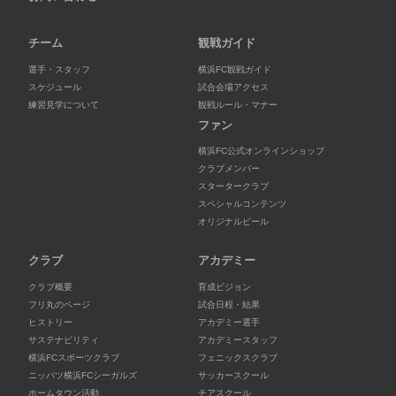
チーム
観戦ガイド
選手・スタッフ
横浜FC観戦ガイド
スケジュール
試合会場アクセス
練習見学について
観戦ルール・マナー
ファン
横浜FC公式オンラインショップ
クラブメンバー
スタータークラブ
スペシャルコンテンツ
オリジナルビール
クラブ
アカデミー
クラブ概要
育成ビジョン
フリ丸のページ
試合日程・結果
ヒストリー
アカデミー選手
サステナビリティ
アカデミースタッフ
横浜FCスポーツクラブ
フェニックスクラブ
ニッパツ横浜FCシーガルズ
サッカースクール
ホームタウン活動
チアスクール