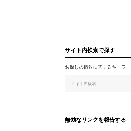
サイト内検索で探す
お探しの情報に関するキーワー
無効なリンクを報告する