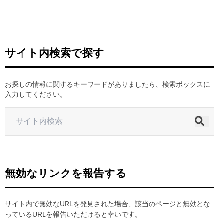
ヒストリー
クラブメンバー
育成ビジョン
パートナー
サステナビリティ
スタータークラブ
試合日程・結果
パートナー一覧
お問い合わせ
ホームタウン活動
スペシャルコンテンツ
サイト内検索で探す
アカデミー選手
あしながドリーム基金
横浜FCスポーツクラブ
オリジナルビール
アカデミースタッフ
お問い合わせ
ニッパツ横浜FCシーガルズ
お探しの情報に関するキーワードがありましたら、検索ボックスに
フェニックスクラブ
入力してください。
ゲームスチュワード
サッカースクール
学生インターンシップ
チアスクール
無効なリンクを報告する
サイト内で無効なURLを発見された場合、該当のページと無効とな
っているURLを報告いただけると幸いです。