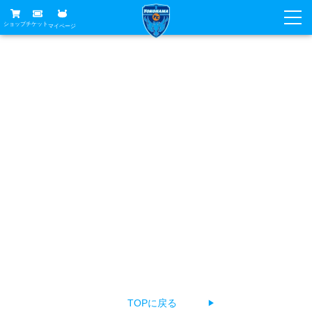
ショップ
チケット
マイページ
ニュース
お探しのページは見つかりませんでした
グッズ
試合
ホームタウン
あなたがアクセスしようとしたページは削除されたか
試合日程
チケット
URLが変更されている、もしくは公開前のため見つけるこ
トップチーム
順位表
チケットガイド
チーム
とができません。
クラブ
お手数ですが、以下の方法でページをお探しください。
席種・価格表
選手・スタッフ
観戦ガイド
メディア
チケット購入方法
The page you're looking for can't be found.
スケジュール
試合
横浜FC観戦ガイド
クラブ
Return to top, select a language, or contact us about a
販売スケジュール
練習見学について
アカデミー
試合会場アクセス
problem.
クラブ概要
ファン
ニッパツシート
観戦ルール・マナー
フリ丸のページ
Buy Ticket Here
横浜FC公式オンラインショップ
アカデミー
TOPに戻る
▶