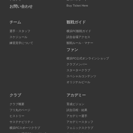
Buy Ticket Here
お問い合わせ
チーム
観戦ガイド
選手・スタッフ
横浜FC観戦ガイド
スケジュール
試合会場アクセス
練習見学について
観戦ルール・マナー
ファン
横浜FC公式オンラインショップ
クラブメンバー
スタータークラブ
スペシャルコンテンツ
オリジナルビール
クラブ
アカデミー
クラブ概要
育成ビジョン
フリ丸のページ
試合日程・結果
ヒストリー
アカデミー選手
サステナビリティ
アカデミースタッフ
横浜FCスポーツクラブ
フェニックスクラブ