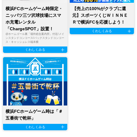
横浜FCホームゲーム時限定・
【売上の100%がクラブに還
ニッパツ三ツ沢球技場にスマ
元】スポーツくじＷＩＮＮＥ
ホ充電レンタル
Ｒで横浜FCを応援しよう！
「ChargeSPOT」設置！
くわしくみる
@
ホームゴール裏「場外総合案内所」付近/メイ
ンスタンドコンコース/バックスタンドコンコー
ス・キャッシュレス端末横
くわしくみる
横浜FCホームゲーム時は「＃
五番街で乾杯」
くわしくみる