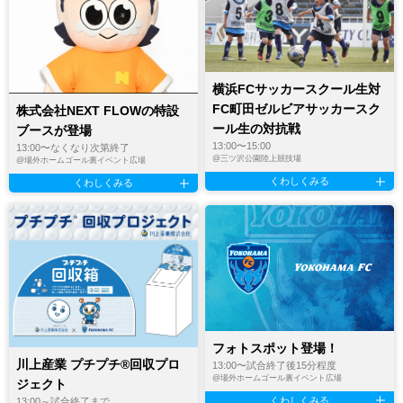
横浜FCサッカースクール生対
FC町田ゼルビアサッカースク
株式会社NEXT FLOWの特設
ール生の対抗戦
ブースが登場
13:00〜15:00
13:00〜なくなり次第終了
@
三ツ沢公園陸上競技場
@
場外ホームゴール裏イベント広場
くわしくみる
くわしくみる
フォトスポット登場！
川上産業 プチプチ®︎回収プロ
13:00〜試合終了後15分程度
@
場外ホームゴール裏イベント広場
ジェクト
くわしくみる
13:00～試合終了まで