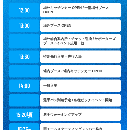
場外キッチンカー OPEN / 一部場外ブース
12:00
OPEN
13:00
場外ブース OPEN
場外総合案内所・チケット引換 / サポーターズ
ブース / イベント広場 他
13:30
特別先行入場・先行入場
場内ブース / 場内キッチンカー OPEN
14:00
一般入場
選手バス到着予定 / 各種ピッチイベント開始
15:20頃
選手ウォーミングアップ
15:35~
両チームスターティングメンバー発表