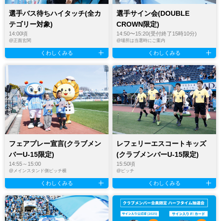
選手バス待ちハイタッチ(全カ
選手サイン会(DOUBLE
テゴリー対象)
CROWN限定)
14:00頃
14:50〜15:20(受付終了15時10分)
@
正面玄関
@
場所は当選時にご案内
くわしくみる
くわしくみる
フェアプレー宣言(クラブメン
レフェリーエスコートキッズ
バーU-15限定)
(クラブメンバーU-15限定)
14:55～15:00
15:50頃
@
メインスタンド側ピッチ横
@
ピッチ
くわしくみる
くわしくみる