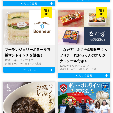
くわしくみる
ブーランジェリーボヌール特
「なだ万」お弁当3種販売！＜
製サンドイッチを販売！
フリ丸・れおっくんのオリジ
12:00〜キックオフまで
ナルシール付き＞
@
場外ホームゴール裏イベント広場
12:00〜キックオフまで
@
場外ホームゴール裏イベント広場
くわしくみる
くわしくみる