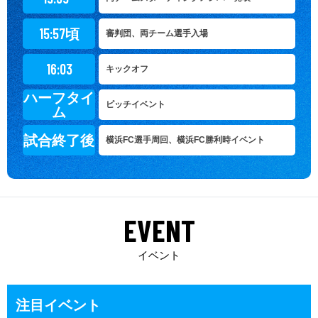
15:57頃
審判団、両チーム選手入場
16:03
キックオフ
ハーフタイ
ピッチイベント
ム
試合終了後
横浜FC選手周回、横浜FC勝利時イベント
EVENT
イベント
注目イベント