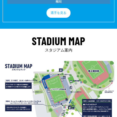
選手を見る
「ユーリのこともすごく心配でしたけど、時間帯を考えても早く
再開してほしい気持ちもわかるので、申し訳ないという気持ちも
あっての行動でした。よく誤解されてしまうのですが、本当にケ
ンカは好きじゃないし、自分がファウルされて怒ったこともな
STADIUM MAP
い。怖い人間ではないので安心してほしいです（笑）」
スタジアム案内
強さと優しさを兼ね備えたファイターは、勝点0を1に、そして1
を3にするために必要な「勝負強さ」を体現すべく、奮闘してい
る。
自分が試合を決めるつもりで
「町田は今、2勝2敗。選手が大きく変わったことで、今はまだ
噛み合ってない部分があるのかもしれないですが、交代選手も含
めて個の能力が高い選手が揃っています。そして何より、先ほど
話した『勝負や結果』への姿勢は、引き続き変わらない。相当タ
フなゲームになると思います」