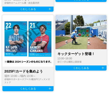
@
場外ホームゴール裏・総合案内所
くわしくみる
キックターゲット登場！
13:00~16:00
@
三ツ沢公園陸上競技場
くわしくみる
2025F!カードを集めよう
場外 13:00～/場内 13:30～
@
場外サポーターズブース/横浜FCグッズメガ
ストア
くわしくみる