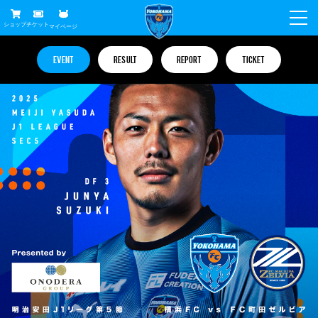
ショップ
チケット
マイページ
ニュース
EVENT
RESULT
REPORT
TICKET
グッズ
試合
ホームタウン
試合日程
チケット
トップチーム
順位表
チケットガイド
チーム
クラブ
席種・価格表
選手・スタッフ
観戦ガイド
メディア
チケット購入方法
スケジュール
試合
横浜FC観戦ガイド
クラブ
販売スケジュール
練習見学について
アカデミー
試合会場アクセス
クラブ概要
ファン
ニッパツシート
観戦ルール・マナー
フリ丸のページ
Buy Ticket Here
横浜FC公式オンラインショップ
アカデミー