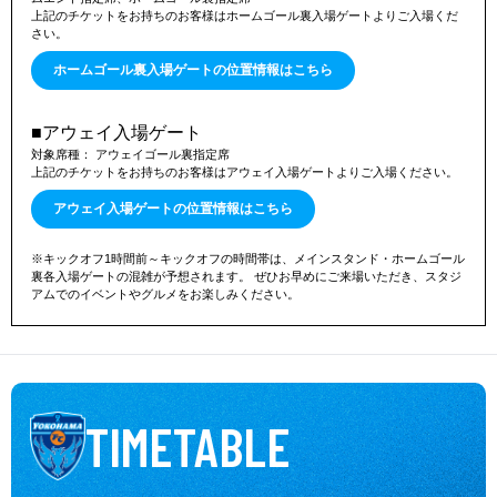
「これまでは後ろから長いボールを配球したり、サイドからクロ
上記のチケットをお持ちのお客様はホームゴール裏入場ゲートよりご入場くだ
さい。
スを上げたりして、起点になる役割を担っていました。でも今
は、背後でボールを受けたり左サイドからのクロスに反応したり
ホームゴール裏入場ゲートの位置情報はこちら
と、フィニッシュまでもちこむことが求められています。ずっと
武器にしてきた自分の良さも生かしつつ、これまで以上に『自分
が試合を決める』意識をもって臨みます」
■アウェイ入場ゲート
対象席種： アウェイゴール裏指定席  

上記のチケットをお持ちのお客様はアウェイ入場ゲートよりご入場ください。
活躍の場は変わったが、誰よりも結果にこだわる姿勢は不変。
アウェイ入場ゲートの位置情報はこちら
※キックオフ1時間前～キックオフの時間帯は、メインスタンド・ホームゴール
鈴木は今日も、目の前の勝利に向かって突き進む。
裏各入場ゲートの混雑が予想されます。 ぜひお早めにご来場いただき、スタジ
アムでのイベントやグルメをお楽しみください。
（取材・文＝北健一郎、青木ひかる）
TIMETABLE