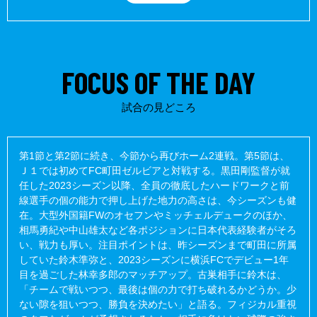
当たり負けしない守備力だけでなく、精度の高いプレースキック
とロングスローは、一本で試合を変える“伝家の宝刀”だ。
FOCUS OF THE DAY
昨シーズンまで所属したFC町田ゼルビアでは、とにかく“結
果”を追い求めることを、徹底的に刷り込まれた。
試合の見どころ
改めてサッカーは「綺麗事だけでは勝てないスポーツ」だと思い
知らされたと、鈴木は町田で過ごした日々を振り返る。
第1節と第2節に続き、今節から再びホーム2連戦。第5節は、
Ｊ１では初めてFC町田ゼルビアと対戦する。黒田剛監督が就
任した2023シーズン以降、全員の徹底したハードワークと前
「いい意味でも悪い意味でもたくさん話題になりましたが、中に
線選手の個の能力で押し上げた地力の高さは、今シーズンも健
いる選手としては良くないことをしているとも思っていませんで
在。大型外国籍FWのオセフンやミッチェルデュークのほか、
した。
相馬勇紀や中山雄太など各ポジションに日本代表経験者がそろ
い、戦力も厚い。注目ポイントは、昨シーズンまで町田に所属
していた鈴木準弥と、2023シーズンに横浜FCでデビュー1年
たとえば僕の特徴であるロングスローも、シンプルにゴールを奪
目を過ごした林幸多郎のマッチアップ。古巣相手に鈴木は、
う方法の一つ。
「チームで戦いつつ、最後は個の力で打ち破れるかどうか。少
ない隙を狙いつつ、勝負を決めたい」と語る。フィジカル重視