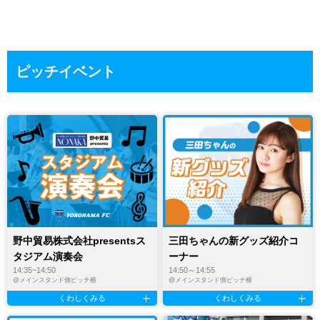
ピッチイベント
野中貿易株式会社presentsス
三田ちゃんの新グッズ紹介コ
タジアム演奏会
ーナー
14:35~14:50
14:50～14:55
@
メインスタンド側ピッチ横
@
メインスタンド側ピッチ横
くわしくみる
くわしくみる