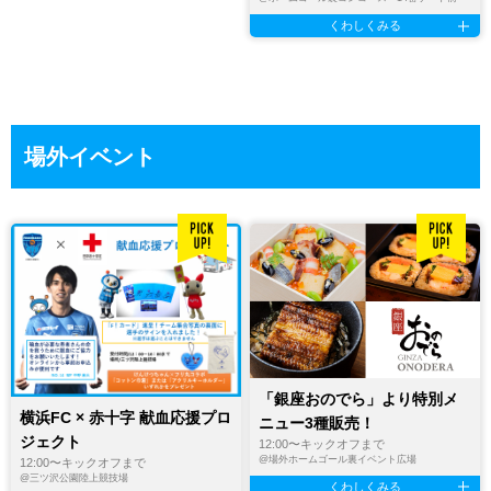
くわしくみる
場外イベント
「銀座おのでら」より特別メ
横浜FC × 赤十字 献血応援プロ
ニュー3種販売！
ジェクト
12:00〜キックオフまで
@
場外ホームゴール裏イベント広場
12:00〜キックオフまで
@
三ツ沢公園陸上競技場
くわしくみる