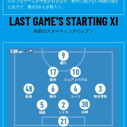
のタフなゲームが予想されるなか、相手に負けない球際の強さ
“勝つためにしたたかに”。
と走力で、勝点3をもぎ取ろう。
LAST GAME'S STARTING XI
それは、この横浜FCにも、絶対に必要なことだと思っていま
す」
前節のスターティングイレブン
一方で、忘れてはいけないのが「サッカー」と「ルールの範囲
内」で、本気でぶつかり合うこと。だからこそプレーに関係のな
い争いごとや“煽り合い”を好まないのが、鈴木の基本的なスタン
スだ。
印象的だったのは、第3節の横浜Ｆ・マリノス戦。90分を迎えよ
うという時間帯に、相手の強烈なシュートを頭でクリアしたユー
リララが倒れ試合が止まると、相手のゴール裏がヒートアップし
た瞬間があった。
すると鈴木は少し頭を下げながら「落ち着いてほしい」と、手で
ジェスチャーを送った。