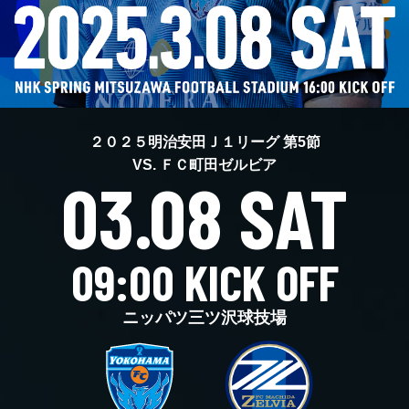
ヒストリー
クラブメンバー
育成ビジョン
パートナー
サステナビリティ
スタータークラブ
試合日程・結果
パートナー一覧
お問い合わせ
ホームタウン活動
スペシャルコンテンツ
アカデミー選手
あしながドリーム基金
横浜FCスポーツクラブ
オリジナルビール
アカデミースタッフ
２０２５明治安田Ｊ１リーグ 第5節
お問い合わせ
ニッパツ横浜FCシーガルズ
VS.
ＦＣ町田ゼルビア
フェニックスクラブ
03.08 SAT
ゲームスチュワード
サッカースクール
学生インターンシップ
チアスクール
09:00 KICK OFF
ニッパツ三ツ沢球技場