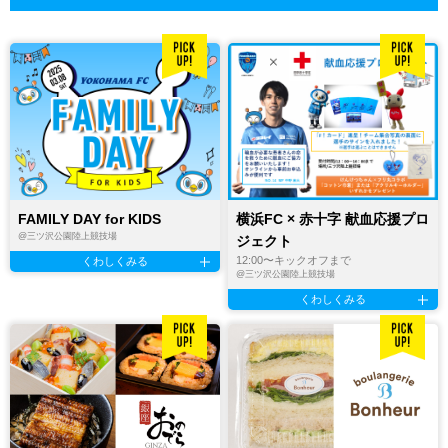
FAMILY DAY for KIDS
横浜FC × 赤十字 献血応援プロ
@
三ツ沢公園陸上競技場
ジェクト
12:00〜キックオフまで
くわしくみる
@
三ツ沢公園陸上競技場
くわしくみる