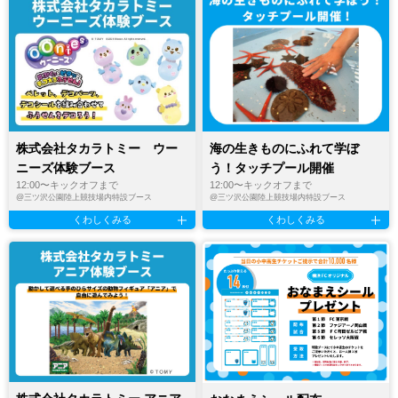
株式会社タカラトミー ウー
海の生きものにふれて学ぼ
ニーズ体験ブース
う！タッチプール開催
12:00〜キックオフまで
12:00〜キックオフまで
@
三ツ沢公園陸上競技場内特設ブース
@
三ツ沢公園陸上競技場内特設ブース
くわしくみる
くわしくみる