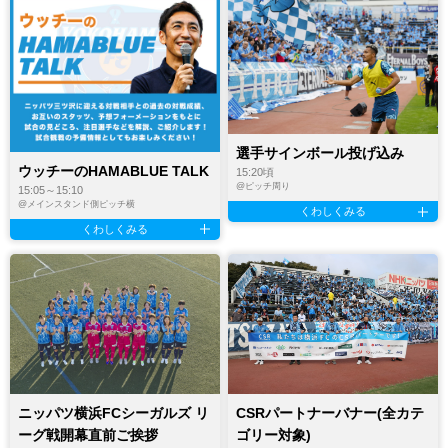
選手サインボール投げ込み
ウッチーのHAMABLUE TALK
15:20頃
@
ピッチ周り
15:05～15:10
@
メインスタンド側ピッチ横
くわしくみる
くわしくみる
ニッパツ横浜FCシーガルズ リ
CSRパートナーバナー(全カテ
ーグ戦開幕直前ご挨拶
ゴリー対象)