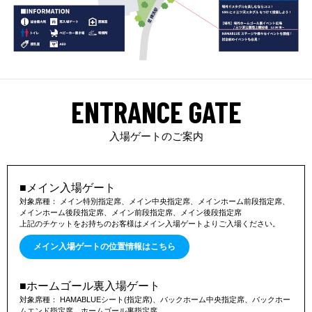
鈴木にとって今節は、開幕戦のFC東京戦に続いて、今シーズン2
度目の古巣戦。町田ではサイドバックを主戦場としていたなか、
これまでとは一味違うウイングバックという立ち位置で「思い切
ったプレーを見せたい」と意気込む。
ENTRANCE GATE
「昨シーズンは町田も途中から5バックになり、そこから出場機
会が減ってしまったという経緯もありました。でも、横浜FCに
来てからウイングバックで試合に出させてもらって、少しずつい
入場ゲートのご案内
い感覚が掴めてきています」
■メイン入場ゲート
FC東京戦では前半に1本、後半に1本の決定機があったものの、
対象席種： メイン特別指定席、メイン中央指定席、メインホーム前段指定席、
決め切ることができなかった。
メインホーム後段指定席、メイン前段指定席、メイン後段指定席

上記のチケットをお持ちのお客様はメイン入場ゲートよりご入場ください。
チームとしてスコアレスが続くなか、鈴木は今度こそ自分のシュ
メイン入場ゲートの位置情報はこちら
ートやアシストで、ネットを揺らすイメージをふくらませてい
る。
■ホームゴール裏入場ゲート
対象席種： HAMABLUEシート(指定席)、バックホーム中央指定席、バックホー
ムエンド指定席、ホームゴール裏指定席
