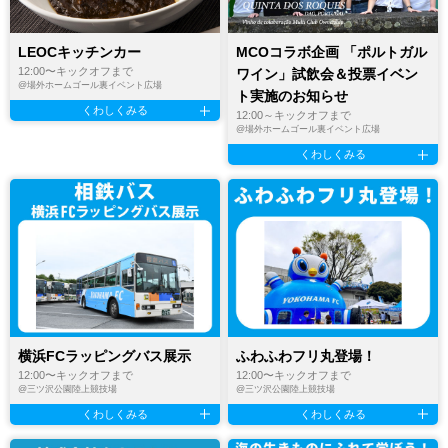
LEOCキッチンカー
MCOコラボ企画 「ポルトガル
12:00〜キックオフまで
ワイン」試飲会＆投票イベン
@
場外ホームゴール裏イベント広場
ト実施のお知らせ
くわしくみる
12:00～キックオフまで
@
場外ホームゴール裏イベント広場
くわしくみる
横浜FCラッピングバス展示
ふわふわフリ丸登場！
12:00〜キックオフまで
12:00〜キックオフまで
@
三ツ沢公園陸上競技場
@
三ツ沢公園陸上競技場
くわしくみる
くわしくみる