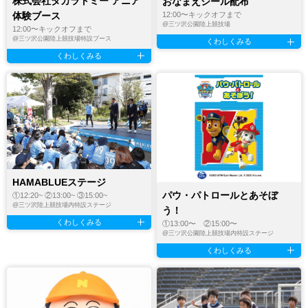
株式会社タカラトミー アニア
おなまえシール配布
体験ブース
12:00〜キックオフまで
@
三ツ沢公園陸上競技場
12:00〜キックオフまで
@
三ツ沢公園陸上競技場特設ブース
くわしくみる
くわしくみる
HAMABLUEステージ
パウ・パトロールとあそぼ
①12:20~ ②13:00~ ③15:00~
@
三ツ沢陸上競技場内特設ステージ
う！
くわしくみる
①13:00〜 ②15:00〜
@
三ツ沢公園陸上競技場内特設ステージ
くわしくみる