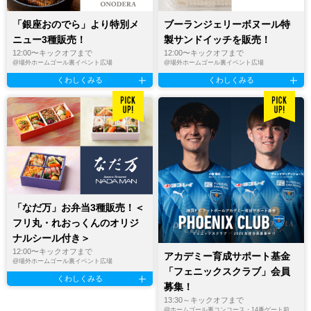
ブーランジェリーボヌール特
「銀座おのでら」より特別メ
製サンドイッチを販売！
ニュー3種販売！
12:00〜キックオフまで
12:00〜キックオフまで
@
場外ホームゴール裏イベント広場
@
場外ホームゴール裏イベント広場
くわしくみる
くわしくみる
「なだ万」お弁当3種販売！＜
フリ丸・れおっくんのオリジ
ナルシール付き＞
12:00〜キックオフまで
アカデミー育成サポート基金
@
場外ホームゴール裏イベント広場
「フェニックスクラブ」会員
くわしくみる
募集！
13:30～キックオフまで
@
ホームゴール裏コンコース・14番ゲート前