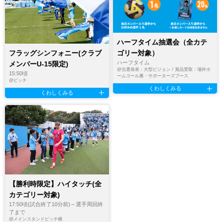
ハーフタイム抽選会（全カテ
フラッグシンフォニー(クラブ
ゴリー対象）
ハーフタイム
メンバーU-15限定)
@
当選発表：大型ビジョン / 賞品受取：場外ホ
15:50頃
ームゴール裏・サポーターズブース
@
ピッチ
くわしくみる
くわしくみる
【勝利時限定】ハイタッチ(全
カテゴリー対象)
17:50頃(試合終了10分前)～選手周回終
了まで
@
メインスタンドピッチ横