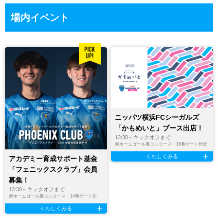
場内イベント
ニッパツ横浜FCシーガルズ
「かもめいと」ブース出店！
13:30～キックオフまで
@
ホームゴール裏コンコース・16番ゲート付近
くわしくみる
アカデミー育成サポート基金
「フェニックスクラブ」会員
募集！
13:30～キックオフまで
@
ホームゴール裏コンコース・14番ゲート前
くわしくみる