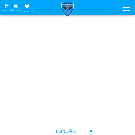
ショップ
チケット
マイページ
ニュース
お探しのページは見つかりませんでした
グッズ
試合
ホームタウン
あなたがアクセスしようとしたページは削除されたか
試合日程
チケット
URLが変更されている、もしくは公開前のため見つけるこ
トップチーム
順位表
チケットガイド
チーム
とができません。
クラブ
お手数ですが、以下の方法でページをお探しください。
席種・価格表
選手・スタッフ
観戦ガイド
メディア
チケット購入方法
The page you're looking for can't be found.
スケジュール
試合
横浜FC観戦ガイド
クラブ
Return to top, select a language, or contact us about a
販売スケジュール
練習見学について
アカデミー
試合会場アクセス
problem.
クラブ概要
ファン
ニッパツシート
観戦ルール・マナー
フリ丸のページ
Buy Ticket Here
横浜FC公式オンラインショップ
アカデミー
TOPに戻る
▶