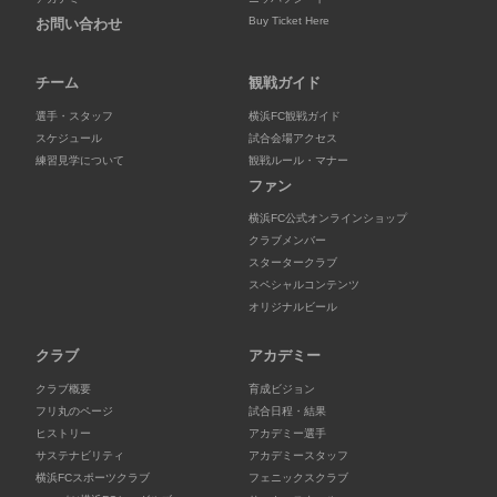
Buy Ticket Here
お問い合わせ
チーム
観戦ガイド
選手・スタッフ
横浜FC観戦ガイド
スケジュール
試合会場アクセス
練習見学について
観戦ルール・マナー
ファン
横浜FC公式オンラインショップ
クラブメンバー
スタータークラブ
スペシャルコンテンツ
オリジナルビール
クラブ
アカデミー
クラブ概要
育成ビジョン
フリ丸のページ
試合日程・結果
ヒストリー
アカデミー選手
サステナビリティ
アカデミースタッフ
横浜FCスポーツクラブ
フェニックスクラブ