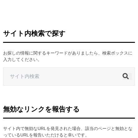
ヒストリー
クラブメンバー
育成ビジョン
パートナー
サステナビリティ
スタータークラブ
試合日程・結果
パートナー一覧
お問い合わせ
ホームタウン活動
スペシャルコンテンツ
サイト内検索で探す
アカデミー選手
あしながドリーム基金
横浜FCスポーツクラブ
オリジナルビール
アカデミースタッフ
お問い合わせ
ニッパツ横浜FCシーガルズ
お探しの情報に関するキーワードがありましたら、検索ボックスに
フェニックスクラブ
入力してください。
ゲームスチュワード
サッカースクール
学生インターンシップ
チアスクール
無効なリンクを報告する
サイト内で無効なURLを発見された場合、該当のページと無効とな
っているURLを報告いただけると幸いです。