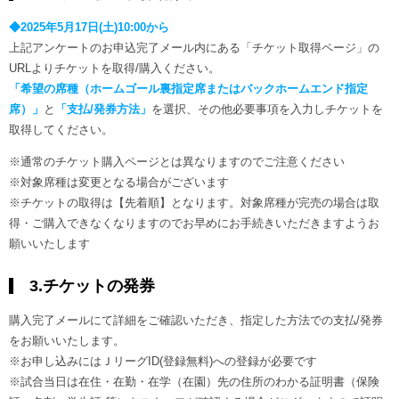
◆2025年5月17日(土)10:00から
上記アンケートのお申込完了メール内にある「チケット取得ページ」の
URLよりチケットを取得/購入ください。
「希望の席種（ホームゴール裏指定席またはバックホームエンド指定
席）」
と
「支払/発券方法」
を選択、その他必要事項を入力しチケットを
取得してください。
※通常のチケット購入ページとは異なりますのでご注意ください
※対象席種は変更となる場合がございます
※チケットの取得は【先着順】となります。対象席種が完売の場合は取
得・ご購入できなくなりますのでお早めにお手続きいただきますようお
願いいたします
3.チケットの発券
購入完了メールにて詳細をご確認いただき、指定した方法での支払/発券
をお願いいたします。
※お申し込みにはＪリーグID(登録無料)への登録が必要です
※試合当日は在住・在勤・在学（在園）先の住所のわかる証明書（保険