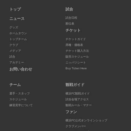
トップ
試合
試合日程
ニュース
順位表
グッズ
チケット
ホームタウン
トップチーム
チケットガイド
クラブ
席種・価格表
メディア
チケット購入方法
試合
販売スケジュール
アカデミー
ニッパツシート
Buy Ticket Here
お問い合わせ
チーム
観戦ガイド
選手・スタッフ
横浜FC観戦ガイド
スケジュール
試合会場アクセス
練習見学について
観戦ルール・マナー
ファン
横浜FC公式オンラインショップ
クラブメンバー