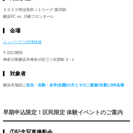
２０２５明治安田Ｊ１リーグ 第20節
横浜FC vs. 川崎フロンターレ
会場
ニッパツ三ツ沢球技場
〒221-0855
神奈川県横浜市神奈川区三ツ沢西町３−１
対象者
横浜市旭区に
在住・在勤・在学(在園)の方とそのご家族/先着1,000名様
早期申込限定！区民限定 体験イベントのご案内
①記念写真撮影会