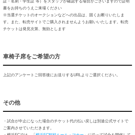
証・名刺・学生証 等）をスタッフが確認する場合がございますので証明
書をお持ちのうえご来場ください
※当選チケットのオークションなどへの出品は、固くお断りいたしま
す。また、転売サイトでご購入されませんようお願いいたします。転売
チケットは発見次第、無効とします
車椅子席をご希望の方
上記のアンケートご回答後にお送りするURLよりご選択ください。
その他
・試合が中止になった場合のチケット代の払い戻しは別途公式サイトで
ご案内させていただきます。
・横浜FCでは、「
横浜FC観戦ルール・マナー
」に沿って試合を開催して