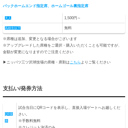
バックホームエンド指定席、ホームゴール裏指定席
1,500円～
大人
無料
高校生以下
※席種は追加、変更となる場合がございます
※アップグレードした席種をご選択・購入いただくことも可能ですが、
金額が変更になりますのでご注意ください
▶ニッパツ三ツ沢球技場の席種・席割は
こちら
よりご覧ください
支払い/発券方法
試合当日にQRコードを表示し、直接入場ゲートへお越しくだ
さい。
QR発
※手数料無料
券
※クレジット決済のみ