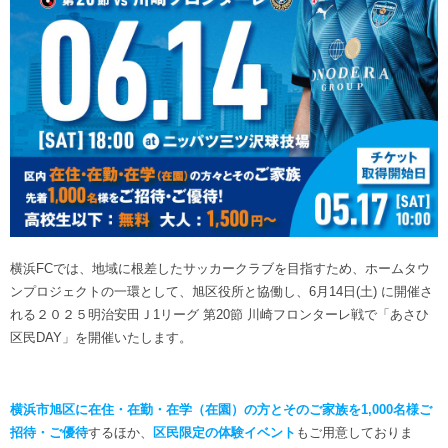
ヒストリー
クラブメンバー
育成ビジョン
パートナー
サステナビリティ
スタータークラブ
試合日程・結果
パートナー一覧
お問い合わせ
ホームタウン活動
スペシャルコンテンツ
アカデミー選手
あしながドリーム基金
横浜FCスポーツクラブ
オリジナルビール
アカデミースタッフ
お問い合わせ
ニッパツ横浜FCシーガルズ
フェニックスクラブ
ゲームスチュワード
サッカースクール
学生インターンシップ
横浜FCでは、地域に根差したサッカークラブを目指すため、ホームタウ
チアスクール
ンプロジェクトの一環として、旭区役所と協働し、6月14日(土) に開催さ
れる２０２５明治安田Ｊ1リーグ 第20節 川崎フロンターレ戦で「あさひ
区民DAY」を開催いたします。
横浜市旭区に在住・在勤・在学（在園）の方とそのご家族を1,000名様ご
招待・ご優待
するほか、
区民限定の体験イベント
もご用意しておりま