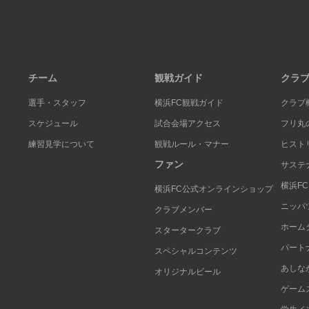
チーム
観戦ガイド
クラ
選手・スタッフ
横浜FC観戦ガイド
クラブ
スケジュール
試合会場アクセス
フリ丸
練習見学について
観戦ルール・マナー
ヒスト
ファン
サステ
横浜F
横浜FC公式オンラインショップ
ニッパ
クラブメンバー
ホーム
スタータークラブ
パート
スペシャルコンテンツ
あしな
オリジナルビール
ゲーム