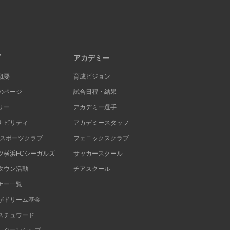
ブ
アカデミー
概要
育成ビジョン
のページ
試合日程・結果
リー
アカデミー選手
ナビリティ
アカデミースタッフ
Cスポーツクラブ
フェニックスクラブ
ツ横浜FCシーガルズ
サッカースクール
タウン活動
チアスクール
ナー一覧
がドリーム基金
スチュワード