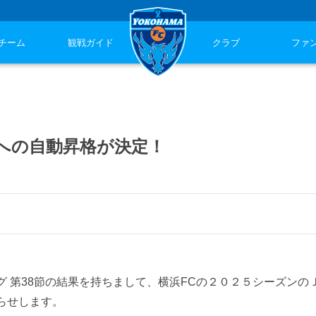
チーム
観戦ガイド
クラブ
ファ
への自動昇格が決定！
 第38節の結果を持ちまして、横浜FCの２０２５シーズンの
らせします。