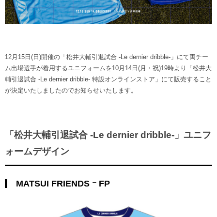
ヒストリー
クラブメンバー
育成ビジョン
パートナー
サステナビリティ
スタータークラブ
試合日程・結果
パートナー一覧
お問い合わせ
ホームタウン活動
スペシャルコンテンツ
アカデミー選手
12月15日(日)開催の「松井大輔引退試合 -Le dernier dribble-」にて両チー
あしながドリーム基金
横浜FCスポーツクラブ
オリジナルビール
ム出場選手が着用するユニフォームを10月14日(月・祝)19時より「松井大
アカデミースタッフ
お問い合わせ
輔引退試合 -Le dernier dribble- 特設オンラインストア」にて販売すること
ニッパツ横浜FCシーガルズ
が決定いたしましたのでお知らせいたします。
フェニックスクラブ
ゲームスチュワード
サッカースクール
学生インターンシップ
チアスクール
「松井大輔引退試合 -Le dernier dribble-」ユニフ
ォームデザイン
MATSUI FRIENDS ｰ FP