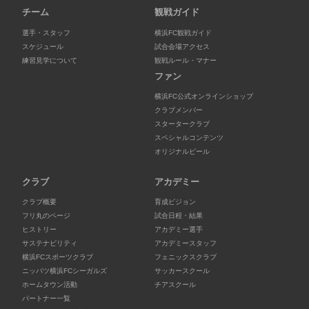
チーム
観戦ガイド
選手・スタッフ
横浜FC観戦ガイド
スケジュール
試合会場アクセス
練習見学について
観戦ルール・マナー
ファン
横浜FC公式オンラインショップ
クラブメンバー
スタータークラブ
スペシャルコンテンツ
オリジナルビール
クラブ
アカデミー
クラブ概要
育成ビジョン
フリ丸のページ
試合日程・結果
ヒストリー
アカデミー選手
サステナビリティ
アカデミースタッフ
横浜FCスポーツクラブ
フェニックスクラブ
ニッパツ横浜FCシーガルズ
サッカースクール
ホームタウン活動
チアスクール
パートナー一覧