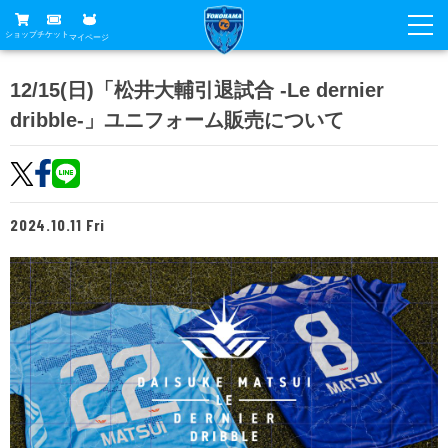
ショップ
チケット
マイページ
ニュース
12/15(日)「松井大輔引退試合 -Le dernier
dribble-」ユニフォーム販売について
グッズ
試合
ホームタウン
試合日程
チケット
トップチーム
順位表
2024.10.11 Fri
チケットガイド
チーム
クラブ
席種・価格表
選手・スタッフ
観戦ガイド
メディア
チケット購入方法
スケジュール
試合
横浜FC観戦ガイド
クラブ
販売スケジュール
練習見学について
アカデミー
試合会場アクセス
クラブ概要
ファン
ニッパツシート
観戦ルール・マナー
フリ丸のページ
Buy Ticket Here
横浜FC公式オンラインショップ
アカデミー