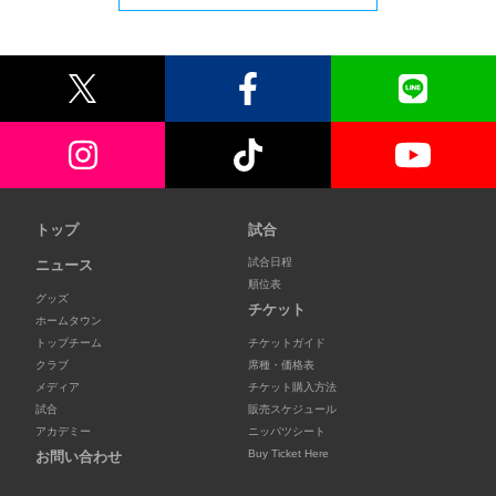
トップ
試合
試合日程
ニュース
順位表
グッズ
チケット
ホームタウン
トップチーム
チケットガイド
クラブ
席種・価格表
メディア
チケット購入方法
試合
販売スケジュール
アカデミー
ニッパツシート
Buy Ticket Here
お問い合わせ