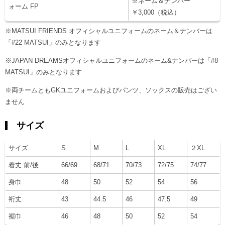
※ネーム＆ナンバー
ォーム FP
￥3,000（税込）
※MATSUI FRIENDS オフィシャルユニフォームのネーム＆ナンバーは
「#22 MATSUI」のみとなります
※JAPAN DREAMSオフィシャルユニフォームのネーム&ナンバーは「#8
MATSUI」のみとなります
※両チームともGKユニフォームおよびパンツ、ソックスの販売はござい
ません
サイズ
サイズ
S
M
L
XL
２XL
着丈 前/後
66/69
68/71
70/73
72/75
74/77
身巾
48
50
52
54
56
裄丈
43
44.5
46
47.5
49
裾巾
46
48
50
52
54