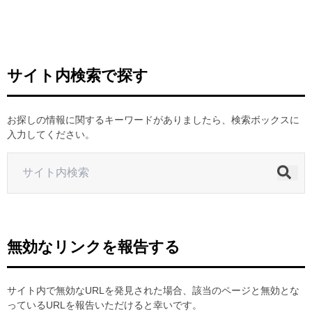
ヒストリー
クラブメンバー
育成ビジョン
パートナー
サステナビリティ
スタータークラブ
試合日程・結果
パートナー一覧
お問い合わせ
ホームタウン活動
スペシャルコンテンツ
サイト内検索で探す
アカデミー選手
あしながドリーム基金
横浜FCスポーツクラブ
オリジナルビール
アカデミースタッフ
お問い合わせ
ニッパツ横浜FCシーガルズ
お探しの情報に関するキーワードがありましたら、検索ボックスに
フェニックスクラブ
入力してください。
ゲームスチュワード
サッカースクール
学生インターンシップ
チアスクール
無効なリンクを報告する
サイト内で無効なURLを発見された場合、該当のページと無効とな
っているURLを報告いただけると幸いです。