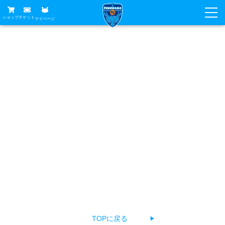
ショップ
チケット
マイページ
ニュース
お探しのページは見つかりませんでした
グッズ
試合
ホームタウン
あなたがアクセスしようとしたページは削除されたか
試合日程
チケット
URLが変更されている、もしくは公開前のため見つけるこ
トップチーム
順位表
チケットガイド
チーム
とができません。
クラブ
お手数ですが、以下の方法でページをお探しください。
席種・価格表
選手・スタッフ
観戦ガイド
メディア
チケット購入方法
The page you're looking for can't be found.
スケジュール
試合
横浜FC観戦ガイド
クラブ
Return to top, select a language, or contact us about a
販売スケジュール
練習見学について
アカデミー
試合会場アクセス
problem.
クラブ概要
ファン
ニッパツシート
観戦ルール・マナー
フリ丸のページ
Buy Ticket Here
横浜FC公式オンラインショップ
アカデミー
TOPに戻る
▶