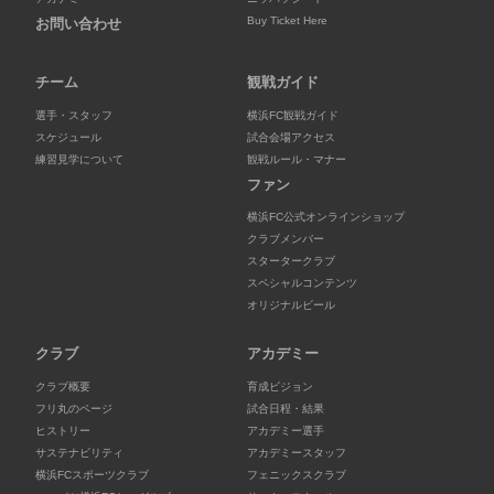
Buy Ticket Here
お問い合わせ
チーム
観戦ガイド
選手・スタッフ
横浜FC観戦ガイド
スケジュール
試合会場アクセス
練習見学について
観戦ルール・マナー
ファン
横浜FC公式オンラインショップ
クラブメンバー
スタータークラブ
スペシャルコンテンツ
オリジナルビール
クラブ
アカデミー
クラブ概要
育成ビジョン
フリ丸のページ
試合日程・結果
ヒストリー
アカデミー選手
サステナビリティ
アカデミースタッフ
横浜FCスポーツクラブ
フェニックスクラブ