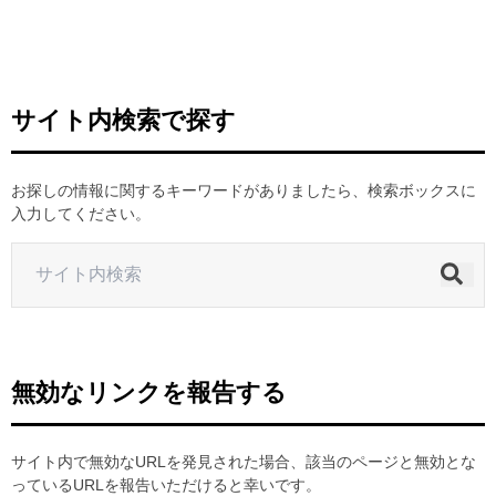
ヒストリー
クラブメンバー
育成ビジョン
パートナー
サステナビリティ
スタータークラブ
試合日程・結果
パートナー一覧
お問い合わせ
ホームタウン活動
スペシャルコンテンツ
サイト内検索で探す
アカデミー選手
あしながドリーム基金
横浜FCスポーツクラブ
オリジナルビール
アカデミースタッフ
お問い合わせ
ニッパツ横浜FCシーガルズ
お探しの情報に関するキーワードがありましたら、検索ボックスに
フェニックスクラブ
入力してください。
ゲームスチュワード
サッカースクール
学生インターンシップ
チアスクール
無効なリンクを報告する
サイト内で無効なURLを発見された場合、該当のページと無効とな
っているURLを報告いただけると幸いです。