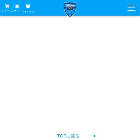
ショップ
チケット
マイページ
ニュース
お探しのページは見つかりませんでした
グッズ
試合
ホームタウン
あなたがアクセスしようとしたページは削除されたか
試合日程
チケット
URLが変更されている、もしくは公開前のため見つけるこ
トップチーム
順位表
チケットガイド
チーム
とができません。
クラブ
お手数ですが、以下の方法でページをお探しください。
席種・価格表
選手・スタッフ
観戦ガイド
メディア
チケット購入方法
The page you're looking for can't be found.
スケジュール
試合
横浜FC観戦ガイド
クラブ
Return to top, select a language, or contact us about a
販売スケジュール
練習見学について
アカデミー
試合会場アクセス
problem.
クラブ概要
ファン
ニッパツシート
観戦ルール・マナー
フリ丸のページ
Buy Ticket Here
横浜FC公式オンラインショップ
アカデミー
TOPに戻る
▶