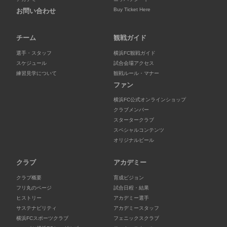
Buy Ticket Here
お問い合わせ
チーム
観戦ガイド
選手・スタッフ
横浜FC観戦ガイド
スケジュール
試合会場アクセス
練習見学について
観戦ルール・マナー
ファン
横浜FC公式オンラインショップ
クラブメンバー
スタータークラブ
スペシャルコンテンツ
オリジナルビール
クラブ
アカデミー
クラブ概要
育成ビジョン
フリ丸のページ
試合日程・結果
ヒストリー
アカデミー選手
サステナビリティ
アカデミースタッフ
横浜FCスポーツクラブ
フェニックスクラブ