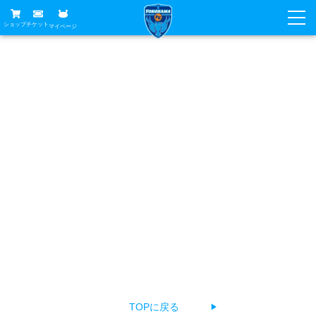
ショップ
チケット
マイページ
ニュース
お探しのページは見つかりませんでした
グッズ
試合
ホームタウン
あなたがアクセスしようとしたページは削除されたか
試合日程
チケット
URLが変更されている、もしくは公開前のため見つけるこ
トップチーム
順位表
チケットガイド
チーム
とができません。
クラブ
お手数ですが、以下の方法でページをお探しください。
席種・価格表
選手・スタッフ
観戦ガイド
メディア
チケット購入方法
The page you're looking for can't be found.
スケジュール
試合
横浜FC観戦ガイド
クラブ
Return to top, select a language, or contact us about a
販売スケジュール
練習見学について
アカデミー
試合会場アクセス
problem.
クラブ概要
ファン
ニッパツシート
観戦ルール・マナー
フリ丸のページ
Buy Ticket Here
横浜FC公式オンラインショップ
アカデミー
TOPに戻る
▶