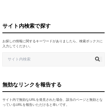
ヒストリー
クラブメンバー
育成ビジョン
パートナー
サステナビリティ
スタータークラブ
試合日程・結果
パートナー一覧
お問い合わせ
ホームタウン活動
スペシャルコンテンツ
サイト内検索で探す
アカデミー選手
あしながドリーム基金
横浜FCスポーツクラブ
オリジナルビール
アカデミースタッフ
お問い合わせ
ニッパツ横浜FCシーガルズ
お探しの情報に関するキーワードがありましたら、検索ボックスに
フェニックスクラブ
入力してください。
ゲームスチュワード
サッカースクール
学生インターンシップ
チアスクール
無効なリンクを報告する
サイト内で無効なURLを発見された場合、該当のページと無効とな
っているURLを報告いただけると幸いです。