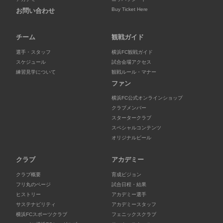
Buy Ticket Here
お問い合わせ
チーム
観戦ガイド
選手・スタッフ
横浜FC観戦ガイド
スケジュール
試合会場アクセス
練習見学について
観戦ルール・マナー
ファン
横浜FC公式オンラインショップ
クラブメンバー
スタータークラブ
スペシャルコンテンツ
オリジナルビール
クラブ
アカデミー
クラブ概要
育成ビジョン
フリ丸のページ
試合日程・結果
ヒストリー
アカデミー選手
サステナビリティ
アカデミースタッフ
横浜FCスポーツクラブ
フェニックスクラブ