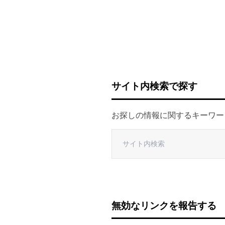
サイト内検索で探す
お探しの情報に関するキーワー
無効なリンクを報告する